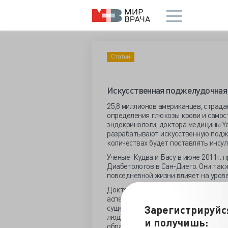
Статьи
Искусственная поджелудочная
25,8 миллионов американцев, страд
определения глюкозы крови и самос
эндокринологи, доктора медицины Yo
разрабатывают искусственную подже
количествах будет поставлять инсул
Ученые Кудва и Басу в июне 2011г. 
Диабетологов в Сан-Диего. Они такж
повседневной жизни влияет на уров
Доктор Кудва и другие исследовател
аспектов диабета и ожирения. Одни
Зарегистрируйс
существенном влиянии физической ак
людей с 1 типом диабета. "Можно сч
и получишь:
образом это феномен может протека