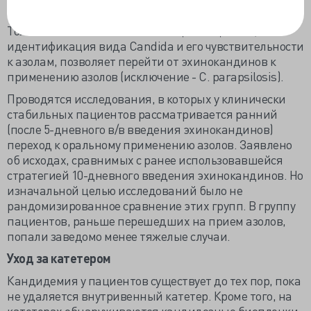
Продолжительность терапии и смена препаратов
Только клиническая стабилизация пациента, а не
идентификация вида Candida и его чувствительности
к азолам, позволяет перейти от эхинокандинов к
применению азолов (исключение - C. parapsilosis).
Проводятся исследования, в которых у клинически
стабильных пациентов рассматривается ранний
(после 5-дневного в/в введения эхинокандинов)
переход к оральному применению азолов. Заявлено
об исходах, сравнимых с ранее использовавшейся
стратегией 10-дневного введения эхинокандинов. Но
изначальной целью исследований было не
рандомизированное сравнение этих групп. В группу
пациентов, раньше перешедших на прием азолов,
попали заведомо менее тяжелые случаи.
Уход за катетером
Кандидемия у пациентов существует до тех пор, пока
не удаляется внутривенный катетер. Кроме того, на
катетерах обнаруживаются кандидозные биопленки.