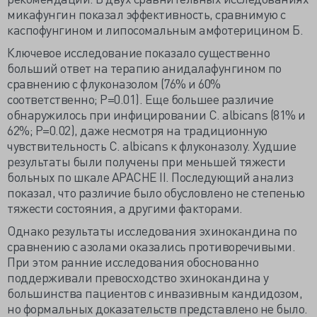
микафунгин показал эффективность, сравнимую с
каспофунгином и липосомальным амфотерицином Б.
Ключевое исследование показало существенно
больший ответ на терапию анидалафунгином по
сравнению с флуконазолом (76% и 60%
соответственно; P=0.01). Еще большее различие
обнаружилось при инфицировании C. albicans (81% и
62%; P=0.02), даже несмотря на традиционную
чувствительность C. albicans к флуконазолу. Худшие
результаты были получены при меньшей тяжести
больных по шкале APACHE II. Последующий анализ
показал, что различие было обусловлено не степенью
тяжести состояния, а другими факторами.
Однако результаты исследования эхинокандина по
сравнению с азолами оказались противоречивыми.
При этом ранние исследования обоснованно
поддерживали превосходство эхинокандина у
большинства пациентов с инвазивным кандидозом,
но формальных доказательств представлено не было.