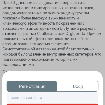
При 30-дневном исследовании смертности с
использованием фиксированных конечных точек,
рандомизированные по эхинокандину группы
показали более высокую выживаемость и
клиническую эффективность по сравнению с
триазолами и амфотерицином Б. Лучший результат
отмечен в группах C. albicans или C. glabrata. Причем
положительный эффект эхинокандина не был
ассоциирован с тяжестью состояния.
Самостоятельной детерминантой благополучных
исходов было удаление внутривенных катетеров, что
подтверждено несколькими когортными
исследованиями.
Следует учитывать, что на клеточном и
ферментативном уровне C. parapsilosis менее
чувствительна к эхинокандину, чем другие виды
Регистрация
Регистрация
Вход
Вход
Candida, и ассоциируется с более высоким
персистированием и проникающей способностью у
пациентов, получающих эхинокандин.
Клинические исследования и руководства содержат