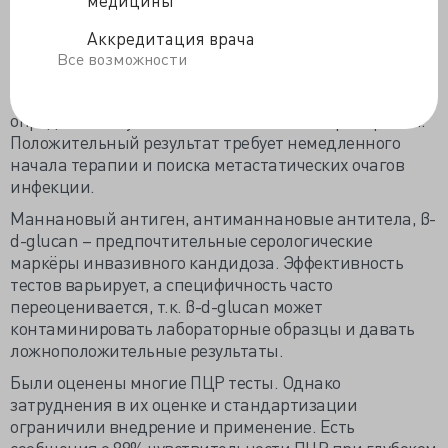
пациента, по данным исследований результатов
аутопсии, демонстрирует 21-71% чувствительности,
Аккредитация врача
что связано с непостоянством кандидемии.
Все возможности
Продолжительность теста ограничивает его
применение. Одновременно проводится
определение чувствительности к химиопрепаратам.
Положительный результат требует немедленного
начала терапии и поиска метастатических очагов
инфекции.
Маннановый антиген, антиманнановые антитела, β-
d-glucan – предпочтительные серологические
маркёры инвазивного кандидоза. Эффективность
тестов варьирует, а специфичность часто
переоценивается, т.к. β-d-glucan может
контаминировать лабораторные образцы и давать
ложноположительные результаты.
Были оценены многие ПЦР тесты. Однако
затруднения в их оценке и стандартизации
ограничили внедрение и применение. Есть
сообщения о 89% чувствительности ПЦР при глубоком