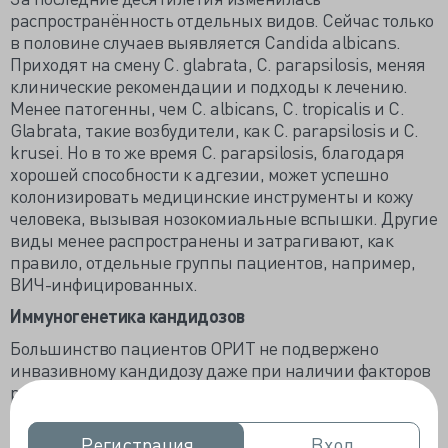
распространённость отдельных видов. Сейчас только
в половине случаев выявляется Candida albicans.
Приходят на смену C. glabrata, C. parapsilosis, меняя
клинические рекомендации и подходы к лечению.
Менее патогенны, чем C. albicans, C. tropicalis и C.
Glabrata, такие возбудители, как C. parapsilosis и C.
krusei. Но в то же время C. parapsilosis, благодаря
хорошей способности к адгезии, может успешно
колонизировать медицинские инструменты и кожу
человека, вызывая нозокомиальные вспышки. Другие
виды менее распространены и затрагивают, как
правило, отдельные группы пациентов, например,
ВИЧ-инфицированных.
Иммуногенетика кандидозов
Большинство пациентов ОРИТ не подвержено
инвазивному кандидозу даже при наличии факторов
риска. Это заставляет думать о генетической
предрасположенности к невосприимчивости, что
было подтверждено в клинических исследованиях,
Регистрация
Регистрация
Вход
Вход