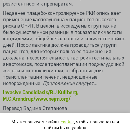
резистентности к препаратам.
Недавнее плацебо-контролируемое РКИ описывает
применение каспофунгина у пациентов высокого
риска в ОРИТ. В целом, в исследуемых группах не
было существенной разницы в показателях частоты
кандидемии, общей летальности и количестве койко-
дней. Профилактика должна проводиться у групп
пациентов, для которых польза ее применения
доказана: несостоятельность гастроинтестинальных
анастомозов, после трансплантации поджелудочной
железы или тонкой кишки, отобранные для
трансплантации печени, недоношенные
новорожденные.
Продолжение следует…
Invasive Candidiasis/В.J.Kullberg,
M.C.Arendrup/www.nejm.org/
Перевод Вадима Степанова
Мы используем файлы
cookie
, чтобы пользоваться
кандидемия
кандидоз
противовирусное
резистентность
сайтом было удобно