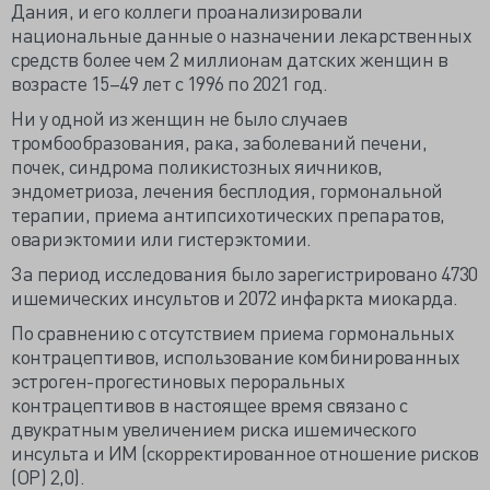
Дания, и его коллеги проанализировали
национальные данные о назначении лекарственных
средств более чем 2 миллионам датских женщин в
возрасте 15–49 лет с 1996 по 2021 год.
Ни у одной из женщин не было случаев
тромбообразования, рака, заболеваний печени,
почек, синдрома поликистозных яичников,
эндометриоза, лечения бесплодия, гормональной
терапии, приема антипсихотических препаратов,
овариэктомии или гистерэктомии.
За период исследования было зарегистрировано 4730
ишемических инсультов и 2072 инфаркта миокарда.
По сравнению с отсутствием приема гормональных
контрацептивов, использование комбинированных
эстроген-прогестиновых пероральных
контрацептивов в настоящее время связано с
двукратным увеличением риска ишемического
инсульта и ИМ (скорректированное отношение рисков
(ОР) 2,0).