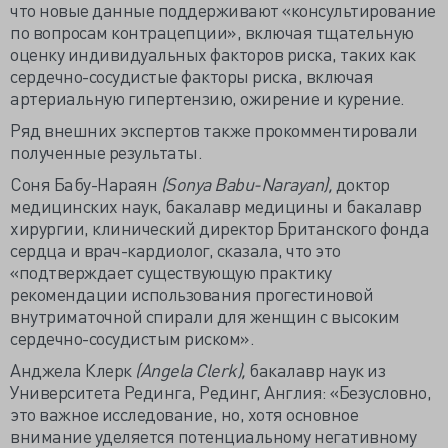
что новые данные поддерживают «консультирование
по вопросам контрацепции», включая тщательную
оценку индивидуальных факторов риска, таких как
сердечно-сосудистые факторы риска, включая
артериальную гипертензию, ожирение и курение.
Ряд внешних экспертов также прокомментировали
полученные результаты.
Соня Бабу-Нараян
(Sonya Babu-Narayan),
доктор
медицинских наук, бакалавр медицины и бакалавр
хирургии, клинический директор Британского фонда
сердца и врач-кардиолог, сказала, что это
«подтверждает существующую практику
рекомендации использования прогестиновой
внутриматочной спирали для женщин с высоким
сердечно-сосудистым риском».
Анджела Клерк
(Angela Clerk),
бакалавр наук из
Университета Рединга, Рединг, Англия: «Безусловно,
это важное исследование, но, хотя основное
внимание уделяется потенциальному негативному