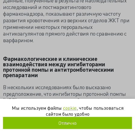
Данные, полученные в результате наблюдательных
исследований и постмаркетингового
фармаконадзора, показывают различную частоту
развития кровотечения из верхних отделов ЖКТ при
применении некоторых пероральных
антикоагулянтов прямого действия по сравнению с
варфарином.
Фармакологические и клинические
взаимодействия между ингибиторами
протонной помпы и антитромботическими
препаратами
В нескольких исследованиях было высказано
предположение, что ингибиторы протонной помпы
(ИПП) могут снижать антитромботические эффекты
клопидогрела и/или аспирина, что может привести к
Мы используем файлы
cookie
, чтобы пользоваться
сердечно-сосудистым осложнениям.
сайтом было удобно
Отлично
Регулярное применение ИЦП снижало на 90% риск
кровотечения из верхних отделов ЖКТ у лиц,