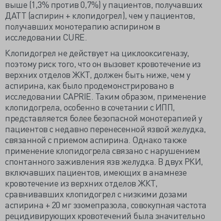
выше (1,3% против 0,7%) у пациентов, получавших
ДАТТ (аспирин + клопидогрел), чем у пациентов,
получавших монотерапию аспирином в
исследовании CURE.
Клопидогрел не действует на циклооксигеназу,
поэтому риск того, что он вызовет кровотечение из
верхних отделов ЖКТ, должен быть ниже, чем у
аспирина, как было продемонстрировано в
исследовании CAPRIE. Таким образом, применение
клопидогрела, особенно в сочетании с ИПП,
представляется более безопасной монотерапией у
пациентов с недавно перенесенной язвой желудка,
связанной с приемом аспирина. Однако также
применение клопидогрела связано с нарушением
спонтанного заживления язв желудка. В двух РКИ,
включавших пациентов, имеющих в анамнезе
кровотечение из верхних отделов ЖКТ,
сравнивавших клопидогрел с низкими дозами
аспирина + 20 мг эзомепразола, совокупная частота
рецидивирующих кровотечений была значительно