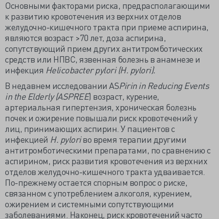
Основными факторами риска, предрасполагающими
к развитию кровотечения из верхних отделов
желудочно-кишечного тракта при приеме аспирина,
являются возраст >70 лет, доза аспирина,
сопутствующий прием других антитромботических
средств или НПВС, язвенная болезнь в анамнезе и
инфекция
Helicobacter pylori (H. pylori).
В недавнем исследовании AS
Pirin in Reducing Events
in the Elderly (ASPREE
) возраст, курение,
артериальная гипертензия, хроническая болезнь
почек и ожирение повышали риск кровотечений у
лиц, принимающих аспирин. У пациентов с
инфекцией
H. pylori
во время терапии другими
антитромботическими препаратами, по сравнению с
аспирином, риск развития кровотечения из верхних
отделов желудочно-кишечного тракта удваивается.
По-прежнему остается спорным вопрос о риске,
связанном с употреблением алкоголя, курением,
ожирением и системными сопутствующими
заболеваниями. Наконец, риск кровотечений часто