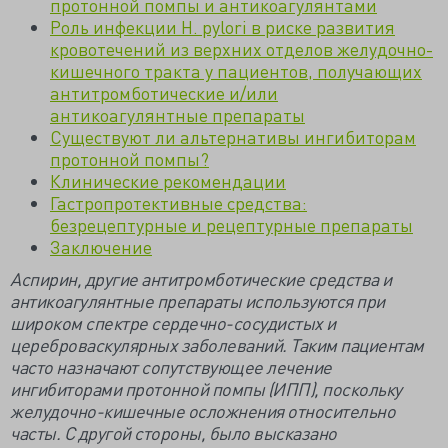
протонной помпы и антикоагулянтами
Роль инфекции H. pylori в риске развития
кровотечений из верхних отделов желудочно-
кишечного тракта у пациентов, получающих
антитромботические и/или
антикоагулянтные препараты
Существуют ли альтернативы ингибиторам
протонной помпы?
Клинические рекомендации
Гастропротективные средства:
безрецептурные и рецептурные препараты
Заключение
Аспирин, другие антитромботические средства и
антикоагулянтные препараты используются при
широком спектре сердечно-сосудистых и
цереброваскулярных заболеваний. Таким пациентам
часто назначают сопутствующее лечение
ингибиторами протонной помпы (ИПП), поскольку
желудочно-кишечные осложнения относительно
часты. С другой стороны, было высказано