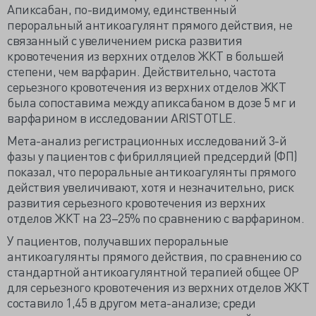
Апиксабан, по-видимому, единственный
пероральный антикоагулянт прямого действия, не
связанный с увеличением риска развития
кровотечения из верхних отделов ЖКТ в большей
степени, чем варфарин. Действительно, частота
серьезного кровотечения из верхних отделов ЖКТ
была сопоставима между апиксабаном в дозе 5 мг и
варфарином в исследовании ARISTOTLE.
Мета-анализ регистрационных исследований 3-й
фазы у пациентов с фибрилляцией предсердий (ФП)
показал, что пероральные антикоагулянты прямого
действия увеличивают, хотя и незначительно, риск
развития серьезного кровотечения из верхних
отделов ЖКТ на 23–25% по сравнению с варфарином.
У пациентов, получавших пероральные
антикоагулянты прямого действия, по сравнению со
стандартной антикоагулянтной терапией общее ОР
для серьезного кровотечения из верхних отделов ЖКТ
составило 1,45 в другом мета-анализе; среди