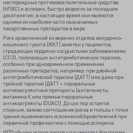
нестероидные противовоспалительные средства
(НПВС) и аспирин, быстро возросло за последние
десятилетия; в настоящее время они являются
одними из наиболее часто назначаемых
лекарственных препаратов в мире.
Риск кровотечений из верхних отделов желудочно-
кишечного тракта (ЖКТ) заметен у пациентов,
страдающих сердечно-сосудистыми заболеваниями
(ССЗ), получающих антитромботическую терапию,
особенно при одновременном применении
различных препаратов, например, при двойной
антитромботической терапии (ДАТТ) или даже при
тройной терапии (ДАТТ + пероральные
антикоагулянтные препараты [антагонисты
витамина К или прямые пероральные
антикоагулянты (DOAC)]. До сих пор остается
спорным, каково соотношение риска и пользы с точки
зрения ишемических осложнений/кровотечений при
первичной профилактике с помощью аспирина.
ИПП обычно используются у пациентов с факторами