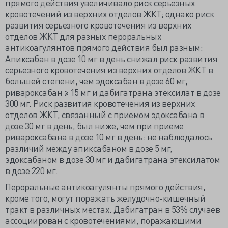
прямого действия увеличивало риск серьезных
кровотечений из верхних отделов ЖКТ; однако риск
развития серьезного кровотечения из верхних
отделов ЖКТ для разных пероральных
антикоагулянтов прямого действия был разным:
Апиксабан в дозе 10 мг в день снижал риск развития
серьезного кровотечения из верхних отделов ЖКТ в
большей степени, чем эдоксабан в дозе 60 мг,
ривароксабан ≥ 15 мг и дабигатрана этексилат в дозе
300 мг. Риск развития кровотечения из верхних
отделов ЖКТ, связанный с приемом эдоксабана в
дозе 30 мг в день, был ниже, чем при приеме
ривароксабана в дозе 10 мг в день: не наблюдалось
различий между апиксабаном в дозе 5 мг,
эдоксабаном в дозе 30 мг и дабигатрана этексилатом
в дозе 220 мг.
Пероральные антикоагулянты прямого действия,
кроме того, могут поражать желудочно-кишечный
тракт в различных местах. Дабигатран в 53% случаев
ассоциирован с кровотечениями, поражающими