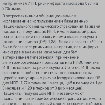
не принимал ИПП, риск инфаркта миокарда был на
36% выше.
В ретроспективном общенациональном
исследовании с использованием базы данных
Национального медицинского страхования Тайваня
пациенты, получавшие ИПП, имели больший риск
госпитализации по поводу ишемического инсульта
[отношение рисков (ОР): 1,36]. Лица в возрасте <60 лет
были более восприимчивы; напротив, пол, инфаркт
миокарда в анамнезе, сахарный диабет,
артериальная гипертензия, применение
антитромботических препаратов или НПВС или тип
ИПП не влияли на риск инсульта. Лечение ИПП было
в значительной степени связано с повышенным
цереброваскулярным риском (скорректированное ОР
для ИПП: 1,77 в течение 1 месяца, 1,65 в период от 1 до
3 месяцев и 1,28 в период от 3 до 6 месяцев).
Пациенты, получавшие ИПП, независимо от
назначения антитромботических препаратов, имели
значительно повышенный сердечно-сосудистый риск