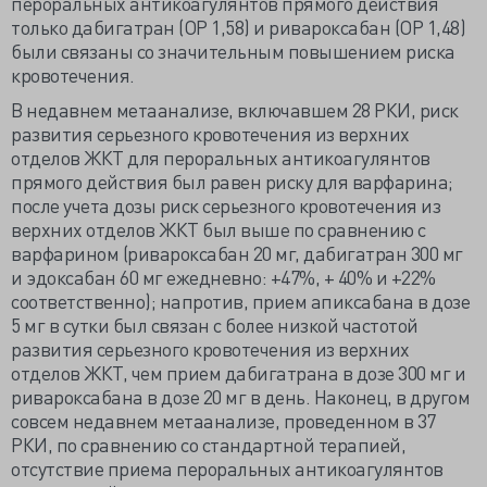
пероральных антикоагулянтов прямого действия
только дабигатран (ОР 1,58) и ривароксабан (ОР 1,48)
были связаны со значительным повышением риска
кровотечения.
В недавнем метаанализе, включавшем 28 РКИ, риск
развития серьезного кровотечения из верхних
отделов ЖКТ для пероральных антикоагулянтов
прямого действия был равен риску для варфарина;
после учета дозы риск серьезного кровотечения из
верхних отделов ЖКТ был выше по сравнению с
варфарином (ривароксабан 20 мг, дабигатран 300 мг
и эдоксабан 60 мг ежедневно: +47%, + 40% и +22%
соответственно); напротив, прием апиксабана в дозе
5 мг в сутки был связан с более низкой частотой
развития серьезного кровотечения из верхних
отделов ЖКТ, чем прием дабигатрана в дозе 300 мг и
ривароксабана в дозе 20 мг в день. Наконец, в другом
совсем недавнем метаанализе, проведенном в 37
РКИ, по сравнению со стандартной терапией,
отсутствие приема пероральных антикоагулянтов