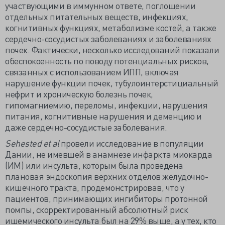
участвующими в иммунном ответе, поглощении
отдельных питательных веществ, инфекциях,
когнитивных функциях, метаболизме костей, а также
сердечно-сосудистых заболеваниях и заболеваниях
почек. Фактически, несколько исследований показали
обеспокоенность по поводу потенциальных рисков,
связанных с использованием ИПП, включая
нарушение функции почек, тубулоинтерстициальный
нефрит и хроническую болезнь почек,
гипомагниемию, переломы, инфекции, нарушения
питания, когнитивные нарушения и деменцию и
даже сердечно-сосудистые заболевания.
Sehested et al
провели исследование в популяции
Дании, не имевшей в анамнезе инфаркта миокарда
(ИМ) или инсульта, которым была проведена
плановая эндоскопия верхних отделов желудочно-
кишечного тракта, продемонстрировав, что у
пациентов, принимающих ингибиторы протонной
помпы, скорректированный абсолютный риск
ишемического инсульта был на 29% выше, а у тех, кто