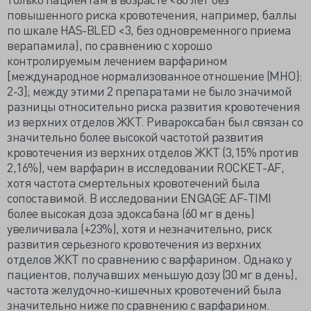
повышенного риска кровотечения, например, баллы
по шкале HAS-BLED <3, без одновременного приема
верапамила), по сравнению с хорошо
контролируемым лечением варфарином
[международное нормализованное отношение (МНО):
2-3]; между этими 2 препаратами не было значимой
разницы относительно риска развития кровотечения
из верхних отделов ЖКТ. Ривароксабан был связан со
значительно более высокой частотой развития
кровотечения из верхних отделов ЖКТ (3,15% против
2,16%), чем варфарин в исследовании ROCKET-AF,
хотя частота смертельных кровотечений была
сопоставимой. В исследовании ENGAGE AF-TIMI
более высокая доза эдоксабана (60 мг в день)
увеличивала (+23%), хотя и незначительно, риск
развития серьезного кровотечения из верхних
отделов ЖКТ по сравнению с варфарином. Однако у
пациентов, получавших меньшую дозу (30 мг в день),
частота желудочно-кишечных кровотечений была
значительно ниже по сравнению с варфарином.