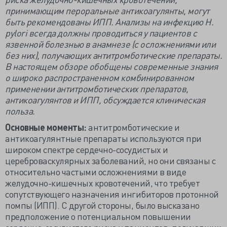
принимающим пероральные антикоагулянты, могут
быть рекомендованы ИПП. Анализы на инфекцию H.
pylori всегда должны проводиться у пациентов с
язвенной болезнью в анамнезе (с осложнениями или
без них), получающих антитромботические препараты.
В настоящем обзоре обобщены современные знания
о широко распространенном комбинированном
применении антитромботических препаратов,
антикоагулянтов и ИПП, обсуждается клиническая
польза.
Основные моменты:
антитромботические и
антикоагулянтные препараты используются при
широком спектре сердечно-сосудистых и
цереброваскулярных заболеваний, но они связаны с
относительно частыми осложнениями в виде
желудочно-кишечных кровотечений, что требует
сопутствующего назначения ингибиторов протонной
помпы (ИПП). С другой стороны, было высказано
предположение о потенциальном повышении