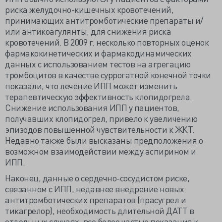
риска желудочно-кишечных кровотечений,
принимающих антитромботические препараты и/
или антикоагулянты, для снижения риска
кровотечений. В 2009 г. несколько повторных оценок
фармакокинетических и фармакодинамических
данных с использованием тестов на агрегацию
тромбоцитов в качестве суррогатной конечной точки
показали, что лечение ИПП может изменить
терапевтическую эффективность клопидогрела.
Снижение использования ИПП у пациентов,
получавших клопидогрел, привело к увеличению
эпизодов повышенной чувствительности к ЖКТ.
Недавно также были высказаны предположения о
возможном взаимодействии между аспирином и
ИПП.
Наконец, данные о сердечно-сосудистом риске,
связанном с ИПП, недавнее внедрение новых
антитромботических препаратов (прасугрел и
тикагрелор), необходимость длительной ДАТТ в
отдельных случаях, все более частые показания к