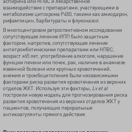
аспирина или НПВС и лекарственное
взаимодействие с препаратами, участвующими в
метаболизме цитохрома Р450, такими как амиодарон,
рифампицин, барбитураты и флуконазол.
В многоцентровом ретроспективном исследовании
сопутствующее лечение ИПП было защитным
фактором; напротив, сопутствующее лечение
антитромботическими препаратами или НПВС,
возраст ≥65 лет, употребление алкоголя, нарушение
функции печени или почек, рак, наличие в анамнезе
язвенной болезни или крупных кровотечений,
анемия и тромбоцитопения были независимыми
факторами риска развития кровотечения из верхних
отделов ЖКТ. Используя эти факторы,
L
v
et
al
построили новую модель для прогнозирования риска
развития кровотечения из верхних отделов ЖКТ у
пациентов, получающих пероральные
антикоагулянты прямого действия.