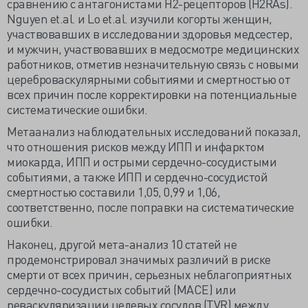
сравнению с антагонистами Н2-рецепторов (H2RAs).
Nguyen et.al. и Lo et.al. изучили когорты женщин,
участвовавших в исследовании здоровья медсестер,
и мужчин, участвовавших в медосмотре медицинских
работников, отметив незначительную связь с новыми
цереброваскулярными событиями и смертностью от
всех причин после корректировки на потенциальные
систематические ошибки.
Метаанализ наблюдательных исследований показал,
что отношения рисков между ИПП и инфарктом
миокарда, ИПП и острыми сердечно-сосудистыми
событиями, а также ИПП и сердечно-сосудистой
смертностью составили 1,05, 0,99 и 1,06,
соответственно, после поправки на систематические
ошибки.
Наконец, другой мета-анализ 10 статей не
продемонстрировал значимых различий в риске
смерти от всех причин, серьезных неблагоприятных
сердечно-сосудистых событий (MACE) или
реваскуляризации целевых сосудов (TVR) между