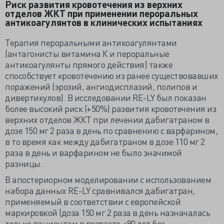
Риск развития кровотечения из верхних
отделов ЖКТ при применении пероральных
антикоагулянтов в клинических испытаниях
Терапия пероральными антикоагулянтами
(антагонисты витамина К и пероральные
антикоагулянты прямого действия) также
способствует кровотечению из ранее существовавших
поражений (эрозий, ангиодисплазий, полипов и
дивертикулов). В исследовании RE-LY был показан
более высокий риск (+50%) развития кровотечения из
верхних отделов ЖКТ при лечении дабигатраном в
дозе 150 мг 2 раза в день по сравнению с варфарином,
в то время как между дабигатраном в дозе 110 мг 2
раза в день и варфарином не было значимой
разницы.
В апостериорном моделировании с использованием
набора данных RE-LY сравнивался дабигатран,
применяемый в соответствии с европейской
маркировкой (доза 150 мг 2 раза в день назначалась
только пациентам в возрасте <80 лет без