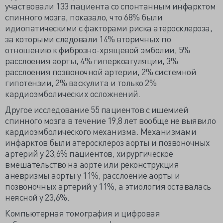
участвовали 133 пациента со спонтанным инфарктом
спинного мозга, показало, что 68% были
идиопатическими с факторами риска атеросклероза,
за которыми следовали 14% вторичных по
отношению к фиброзно-хрящевой эмболии, 5%
расслоения аорты, 4% гиперкоагуляции, 3%
расслоения позвоночной артерии, 2% системной
гипотензии, 2% васкулита и только 2%
кардиоэмболических осложнений.
Другое исследование 55 пациентов с ишемией
спинного мозга в течение 19,8 лет вообще не выявило
кардиоэмболического механизма. Механизмами
инфарктов были атеросклероз аорты и позвоночных
артерий у 23,6% пациентов, хирургическое
вмешательство на аорте или реконструкция
аневризмы аорты у 11%, расслоение аорты и
позвоночных артерий у 11%, а этиология оставалась
неясной у 23,6%.
Компьютерная томография и цифровая