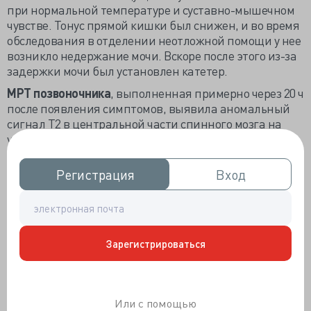
при нормальной температуре и суставно-мышечном
чувстве. Тонус прямой кишки был снижен, и во время
обследования в отделении неотложной помощи у нее
возникло недержание мочи. Вскоре после этого из-за
задержки мочи был установлен катетер.
МРТ позвоночника
, выполненная примерно через 20 ч
после появления симптомов, выявила аномальный
сигнал T2 в центральной части спинного мозга на
уровнях T12 и L1 позвонков. Поражение было
двусторонним, симметричным и вовлекало
преимущественно серое вещество по типу «совиных
Регистрация
Регистрация
Вход
Вход
глаз». Ограничение диффузии в спинном мозге было
продемонстрировано на уровне поражения
(рис. 1).
Зарегистрироваться
Или с помощью