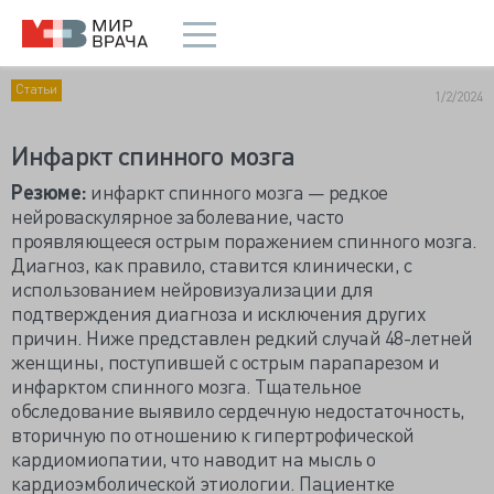
Статьи
1/2/2024
Инфаркт спинного мозга
Резюме:
инфаркт спинного мозга — редкое
нейроваскулярное заболевание, часто
проявляющееся острым поражением спинного мозга.
Диагноз, как правило, ставится клинически, с
использованием нейровизуализации для
подтверждения диагноза и исключения других
причин. Ниже представлен редкий случай 48-летней
женщины, поступившей с острым парапарезом и
инфарктом спинного мозга. Тщательное
обследование выявило сердечную недостаточность,
вторичную по отношению к гипертрофической
кардиомиопатии, что наводит на мысль о
кардиоэмболической этиологии. Пациентке