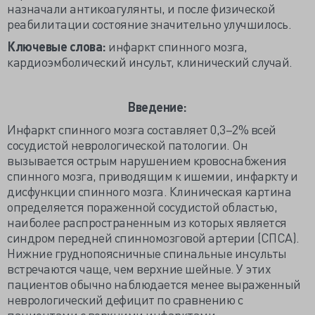
назначали антикоагулянты, и после физической
реабилитации состояние значительно улучшилось.
Ключевые слова:
инфаркт спинного мозга,
кардиоэмболический инсульт, клинический случай.
Введение:
Инфаркт спинного мозга составляет 0,3–2% всей
сосудистой неврологической патологии. Он
вызывается острым нарушением кровоснабжения
спинного мозга, приводящим к ишемии, инфаркту и
дисфункции спинного мозга. Клиническая картина
определяется пораженной сосудистой областью,
наиболее распространенным из которых является
синдром передней спинномозговой артерии (СПСА).
Нижние груднопоясничные спинальные инсульты
встречаются чаще, чем верхние шейные. У этих
пациентов обычно наблюдается менее выраженный
неврологический дефицит по сравнению с
пациентами с верхними инфарктами.