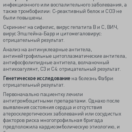
инфекционного или воспалительного заболевания, а
также тромбофилии: С-реактивный белок и СОЭ не
были повышены.
Скрининг на сифилис, вирус гепатита В и С, ВИЧ,
вирус Эпштейна-Барр и цитомегаловирус:
отрицательный результат.
Анализ на антинуклеарные антитела,
антинейтрофильные цитоплазматические антитела,
антифосфолипидные антитела, волчаночный
антикоагулянт, С3 и С4: отрицательный результат.
Генетическое исследование
на болезнь Фабри:
отрицательный результат.
Первоначально пациентку лечили
антитромбоцитными препаратами. Однако после
выявления состояния сердца и отсутствия
атеросклеротических заболеваний или сосудистых
факторов риска многопрофильная бригада
предположила кардиоэмболическую этиологию, и