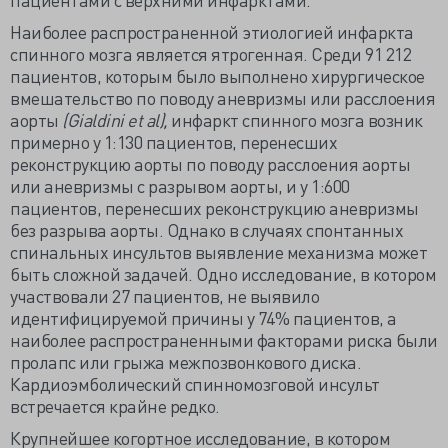
Наиболее распространенной этиологией инфаркта
спинного мозга является ятрогенная. Среди 91 212
пациентов, которым было выполнено хирургическое
вмешательство по поводу аневризмы или расслоения
аорты
(Gialdini et al),
инфаркт спинного мозга возник
примерно у 1:130 пациентов, перенесших
реконструкцию аорты по поводу расслоения аорты
или аневризмы с разрывом аорты, и у 1:600
пациентов, перенесших реконструкцию аневризмы
без разрыва аорты. Однако в случаях спонтанных
спинальных инсультов выявление механизма может
быть сложной задачей. Одно исследование, в котором
участвовали 27 пациентов, не выявило
идентифицируемой причины у 74% пациентов, а
наиболее распространенными факторами риска были
пролапс или грыжа межпозвонкового диска.
Кардиоэмболический спинномозговой инсульт
встречается крайне редко.
Крупнейшее когортное исследование, в котором