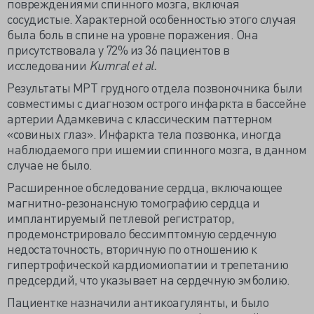
повреждениями спинного мозга, включая
сосудистые. Характерной особенностью этого случая
была боль в спине на уровне поражения. Она
присутствовала у 72% из 36 пациентов в
исследовании
Kumral et al.
Результаты МРТ грудного отдела позвоночника были
совместимы с диагнозом острого инфаркта в бассейне
артерии Адамкевича с классическим паттерном
«совиных глаз». Инфаркта тела позвонка, иногда
наблюдаемого при ишемии спинного мозга, в данном
случае не было.
Расширенное обследование сердца, включающее
магнитно-резонансную томографию сердца и
имплантируемый петлевой регистратор,
продемонстрировало бессимптомную сердечную
недостаточность, вторичную по отношению к
гипертрофической кардиомиопатии и трепетанию
предсердий, что указывает на сердечную эмболию.
Пациентке назначили антикоагулянты, и было