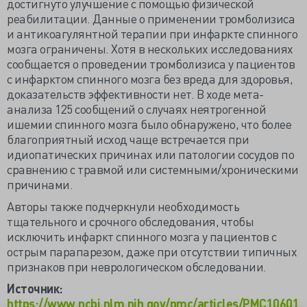
достигнуто улучшение с помощью физической
реабилитации. Данные о применении тромболизиса
и антикоагулянтной терапии при инфаркте спинного
мозга ограничены. Хотя в нескольких исследованиях
сообщается о проведении тромболизиса у пациентов
с инфарктом спинного мозга без вреда для здоровья,
доказательств эффективности нет. В ходе мета-
анализа 125 сообщений о случаях неятрогенной
ишемии спинного мозга было обнаружено, что более
благоприятный исход чаще встречается при
идиопатических причинах или патологии сосудов по
сравнению с травмой или системными/хроническими
причинами.
Авторы также подчеркнули необходимость
тщательного и срочного обследования, чтобы
исключить инфаркт спинного мозга у пациентов с
острым парапарезом, даже при отсутствии типичных
признаков при неврологическом обследовании.
Источник:
https://www.ncbi.nlm.nih.gov/pmc/articles/PMC10601