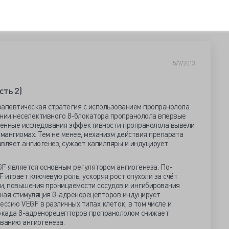
5/7/2013
ть 2)
рапевтическая стратегия с использованием пропранолола.
нии неселективного β-блокатора пропранолола впервые
сленные исследования эффективности пропранолола вывели
емангиомах. Тем не менее, механизм действия препарата
давляет ангиогенез, сужает капилляры и индуцирует
GF является основным регулятором ангиогенеза. По-
F играет ключевую роль, ускоряя рост опухоли за счёт
и, повышения проницаемости сосудов и ингибирования
ная стимуляция β-адренорецепторов индуцирует
сию VEGF в различных типах клеток, в том числе и
локада β-адренорецепторов пропранололом снижает
ованию ангиогенеза.