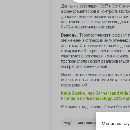
Данных о регуляции Cx37 и Cx40 зна
адренорецепторов в контроле экспре
дополнительный механизм действия 
коннексинов. Последние исследова
Сх43 в кардиомиоцитах крыс.
Выводы.
Терапевтический эффект п
снижением экспрессии ангиогенных 
апоптоза. Основные механизмы до ко
стимуляции β-адренорецепторов в а
участвуют в регуляции коннексинов.
пропранолола может реализоваться 
экспрессию коннексинов.
Несмотря на имеющиеся данные, до 
инфантильных гемангиом остается н
исследований.
Katja Blanke, Ingo Dähnert and Aida
Frontiers in Pharmacology. 2013 Apri
Материал подготовил Ильич Антон 
vegf
ангиология
гемангиома
Мы использ