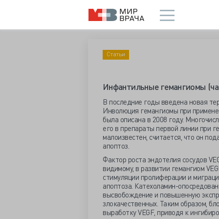
Статьи
Инфантильные гемангиомы (час
В последние годы введена новая те
Инволюция гемангиомы при примене
была описана в 2008 году. Многочи
его в препараты первой линии при г
малоизвестен, считается, что он по
апоптоз.
Фактор роста эндотелия сосудов VE
видимому, в развитии гемангиом VEG
стимуляции пролиферации и миграци
апоптоза. Катехоламин-опосредован
высвобождение и повышенную экспрес
злокачественных. Таким образом, б
выработку VEGF, приводя к ингибир