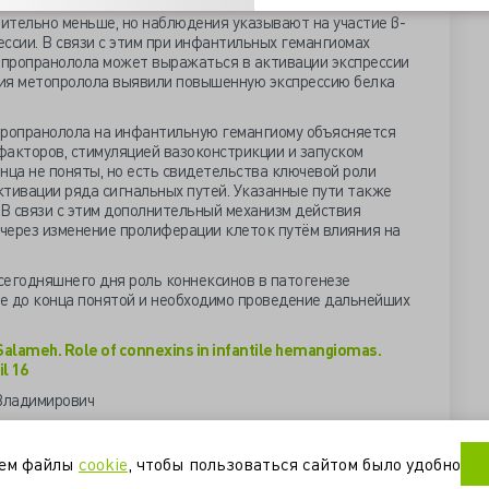
чительно меньше, но наблюдения указывают на участие β-
ссии. В связи с этим при инфантильных гемангиомах
пропранолола может выражаться в активации экспрессии
ния метопролола выявили повышенную экспрессию белка
ропранолола на инфантильную гемангиому объясняется
факторов, стимуляцией вазоконстрикции и запуском
нца не поняты, но есть свидетельства ключевой роли
ктивации ряда сигнальных путей. Указанные пути также
 В связи с этим дополнительный механизм действия
через изменение пролиферации клеток путём влияния на
сегодняшнего дня роль коннексинов в патогенезе
е до конца понятой и необходимо проведение дальнейших
 Salameh. Role of connexins in infantile hemangiomas.
l 16
Владимирович
инволюция гемангиомы
инфантилизм
пропранолол
уем файлы
cookie
, чтобы пользоваться сайтом было удобно