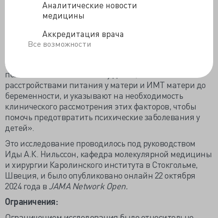
Аналитические новости
расстройства питания у матери или высокий ИМТ
медицины
еще больше увеличивают риск развития нервных и
психических расстройств у детей.
Аккредитация врача
Все возможности
На практике:
«Полученные данные подчеркивают риск
психических заболеваний у детей, связанный с
расстройствами питания у матери и ИМТ матери до
беременности, и указывают на необходимость
клинического рассмотрения этих факторов, чтобы
помочь предотвратить психические заболевания у
детей».
Это исследование проводилось под руководством
Иды А.К. Нильссон, кафедра молекулярной медицины
и хирургии Каролинского института в Стокгольме,
Швеция, и было опубликовано онлайн 22 октября
2024 года в
JAMA Network Open.
Ограничения:
Ограничением исследования было относительно