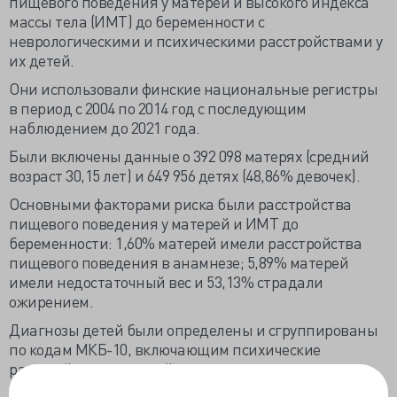
пищевого поведения у матерей и высокого индекса
массы тела (ИМТ) до беременности с
неврологическими и психическими расстройствами у
их детей.
Они использовали финские национальные регистры
в период с 2004 по 2014 год с последующим
наблюдением до 2021 года.
Были включены данные о 392 098 матерях (средний
возраст 30,15 лет) и 649 956 детях (48,86% девочек).
Основными факторами риска были расстройства
пищевого поведения у матерей и ИМТ до
беременности: 1,60% матерей имели расстройства
пищевого поведения в анамнезе; 5,89% матерей
имели недостаточный вес и 53,13% страдали
ожирением.
Диагнозы детей были определены и сгруппированы
по кодам МКБ-10, включающим психические
расстройства, расстройства поведения и
неврологические нарушения, расстройства