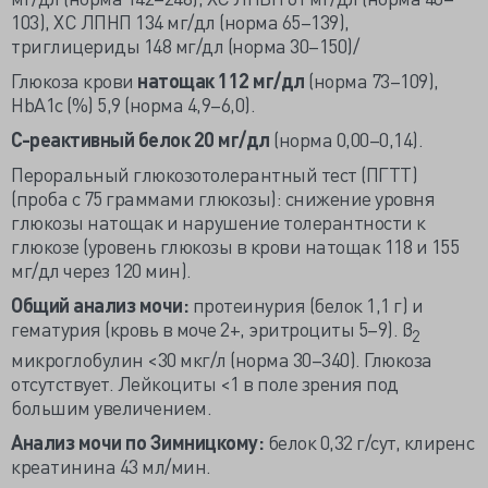
103), ХС ЛПНП 134 мг/дл (норма 65–139),
триглицериды 148 мг/дл (норма 30–150)/
Глюкоза крови
натощак 112 мг/дл
(норма 73–109),
HbA1c (%) 5,9 (норма 4,9–6,0).
С-реактивный белок 20 мг/дл
(норма 0,00–0,14).
Пероральный глюкозотолерантный тест (ПГТТ)
(проба с 75 граммами глюкозы): снижение уровня
глюкозы натощак и нарушение толерантности к
глюкозе (уровень глюкозы в крови натощак 118 и 155
мг/дл через 120 мин).
Общий анализ мочи:
протеинурия (белок 1,1 г) и
гематурия (кровь в моче 2+, эритроциты 5–9). β
2
микроглобулин <30 мкг/л (норма 30–340). Глюкоза
отсутствует. Лейкоциты <1 в поле зрения под
большим увеличением.
Анализ мочи по Зимницкому:
белок 0,32 г/сут, клиренс
креатинина 43 мл/мин.