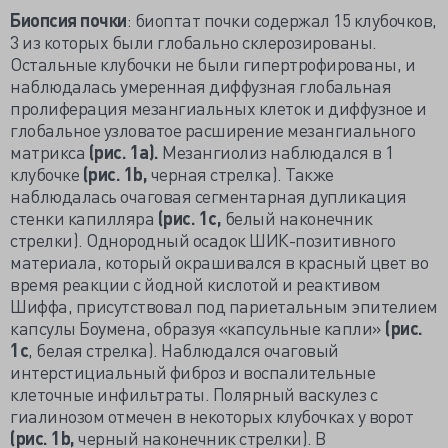
Биопсия почки
: биоптат почки содержал 15 клубочков,
3 из которых были глобально склерозированы.
Остальные клубочки не были гипертрофированы, и
наблюдалась умеренная диффузная глобальная
пролиферация мезангиальных клеток и диффузное и
глобальное узловатое расширение мезангиального
матрикса
(рис. 1а).
Мезангиолиз наблюдался в 1
клубочке
(рис. 1
b,
черная стрелка). Также
наблюдалась очаговая сегментарная дупликация
стенки капилляра
(рис. 1с,
белый наконечник
стрелки). Однородный осадок ШИК-позитивного
материала, который окрашивался в красный цвет во
время реакции с йодной кислотой и реактивом
Шиффа, присутствовал под париетальным эпителием
капсулы Боумена, образуя «капсульные капли»
(рис.
1с
, белая стрелка). Наблюдался очаговый
интерстициальный фиброз и воспалительные
клеточные инфильтраты. Полярный васкулез с
гиалинозом отмечен в некоторых клубочках у ворот
(рис. 1
b,
черный наконечник стрелки). В