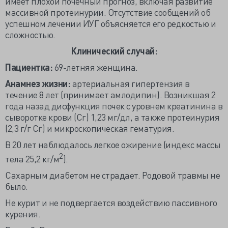
имеет плохой почечный прогноз, включая развитие
массивной протеинурии. Отсутствие сообщений об
успешном лечении ИУГ объясняется его редкостью и
сложностью.
Клинический случай:
Пациентка:
69-летняя женщина.
Анамнез жизни:
артериальная гипертензия в
течение 8 лет (принимает амлодипин). Возникшая 2
года назад дисфункция почек с уровнем креатинина в
сыворотке крови (Cr) 1,23 мг/дл, а также протеинурия
(2,3 г/г Cr) и микроскопическая гематурия.
В 20 лет наблюдалось легкое ожирение (индекс массы
2
тела 25,2 кг/м
).
Сахарным диабетом не страдает. Родовой травмы не
было.
Не курит и не подвергается воздействию пассивного
курения.