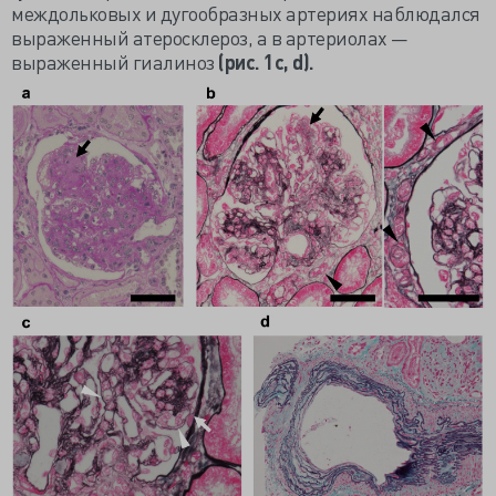
междольковых и дугообразных артериях наблюдался
выраженный атеросклероз, а в артериолах —
выраженный гиалиноз
(рис. 1с, d).