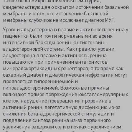
также была микроскопическая гематурия,
свидетельствующая о скрытом истончении базальной
мембраны и о том, что истончение базальной
мембраны клубочков не исключает диагноз ИУГ.
Уровни альдостерона в плазме и активность ренина у
пациентки были почти нормальными во время
интенсивной блокады ренин–ангиотензин–
альдостероновой системы. Как правило, уровни
альдостерона в плазме и активность ренина
повышаются при применении антагонистов
минералокортикоидных рецепторов, в то время как
сахарный диабет и диабетическая нефропатия могут
проявляться гипоренинемией и
гипоальдостеронемией. Возможные причины
включают прямое повреждение юкстагломерулярных
клеток, нарушение превращения проренина в
активный ренин, вегетативную дисфункцию из-за
снижения бета-адренергической стимуляции и
подавление синтеза ренина из-за первичного
увеличения задержки соли в почках с увеличением