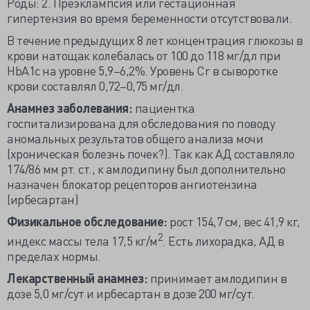
Роды: 2. Преэклампсия или гестационная
гипертензия во время беременности отсутствовали.
В течение предыдущих 8 лет концентрация глюкозы в
крови натощак колебалась от 100 до 118 мг/дл при
HbA1c на уровне 5,9–6,2%. Уровень Cr в сыворотке
крови составлял 0,72–0,75 мг/дл.
Анамнез заболевания:
пациентка
госпитализирована для обследования по поводу
аномальных результатов общего анализа мочи
(хроническая болезнь почек?). Так как АД составляло
174/86 мм рт. ст., к амлодипину был дополнительно
назначен блокатор рецепторов ангиотензина
(ирбесартан)
Физикальное обследование:
рост 154,7 см, вес 41,9 кг,
2
индекс массы тела 17,5 кг/м
. Есть лихорадка, АД в
пределах нормы.
Лекарственный анамнез:
принимает амлодипин в
дозе 5,0 мг/сут и ирбесартан в дозе 200 мг/сут.