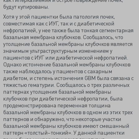
будут купированы.
Хотя у этой пациентки была патология почек,
совместимая как с ИУГ, так и с диабетической
нефропатией, у нее также была тонкая сегментарная
базальная мембрана клубочков. Сообщалось, что
утолщение базальной мембраны клубочков является
значимым ультраструктурным изменением у
пациентов с ИУГ или диабетической нефропатией.
Однако истончение базальной мембраны клубочков
также наблюдалось у пациентов с сахарным
диабетом, и степень истончения GBM была связана с
тяжестью гематурии. Сообщалось о трех различных
паттернах утолщения базальной мембраны
клубочков при диабетической нефропатии, была
продемонстрирована переменная толщина
базальной мембраны клубочков в одном из этих трех
паттернов и обнаружено, что некоторые участки
базальной мембраны клубочков имеют смешанный
паттерн «толстый–тонкий». У данной пациентки