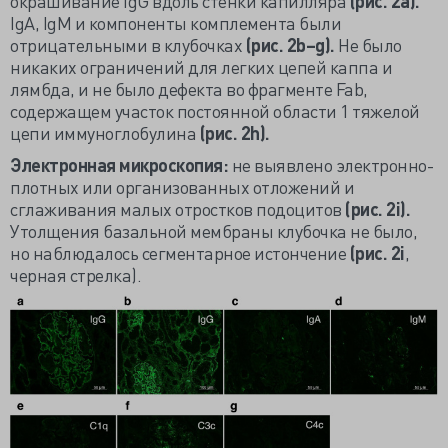
окрашивание IgG вдоль стенки капилляра
(рис. 2а).
IgA, IgM и компоненты комплемента были
отрицательными в клубочках
(рис. 2b–g).
Не было
никаких ограничений для легких цепей каппа и
лямбда, и не было дефекта во фрагменте Fab,
содержащем участок постоянной области 1 тяжелой
цепи иммуноглобулина
(рис. 2h).
Электронная микроскопия:
не выявлено электронно-
плотных или организованных отложений и
сглаживания малых отростков подоцитов
(рис. 2i).
Утолщения базальной мембраны клубочка не было,
но наблюдалось сегментарное истончение
(рис. 2i
,
черная стрелка).