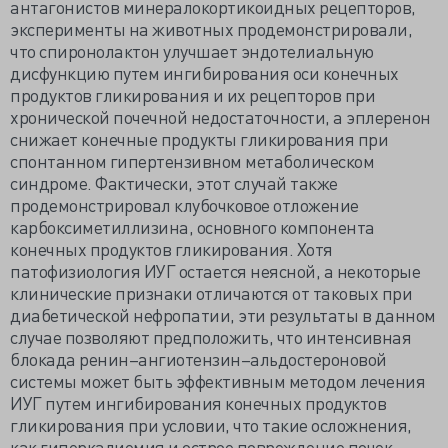
антагонистов минералокортикоидных рецепторов,
эксперименты на животных продемонстрировали,
что спиронолактон улучшает эндотелиальную
дисфункцию путем ингибирования оси конечных
продуктов гликирования и их рецепторов при
хронической почечной недостаточности, а эплеренон
снижает конечные продукты гликирования при
спонтанном гипертензивном метаболическом
синдроме. Фактически, этот случай также
продемонстрировал клубочковое отложение
карбоксиметиллизина, основного компонента
конечных продуктов гликирования. Хотя
патофизиология ИУГ остается неясной, а некоторые
клинические признаки отличаются от таковых при
диабетической нефропатии, эти результаты в данном
случае позволяют предположить, что интенсивная
блокада ренин–ангиотензин–альдостероновой
системы может быть эффективным методом лечения
ИУГ путем ингибирования конечных продуктов
гликирования при условии, что такие осложнения,
как гиперкалиемия и острое повреждение почек,