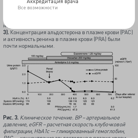
Аккредитация врача
почек, после чего протеинурия быстро уменьшилась.
Все возможности
За более чем 1 год с момента начала приема
эзаксеренона не наблюдалось таких осложнений, как
нарушение функции почек или гиперкалиемия
(рис.
3).
Концентрация альдостерона в плазме крови (PAC)
и активность ренина в плазме крови (PRA) были
почти нормальными.
Рис
. 3.
Клиническое
течение
. BP – артериальное
давление,
eGFR – расчетная скорость клубочковой
фильтрации,
HbA1
c — гликированный гемоглобин,
PAC — концентрация альдостерона в плазме крови,