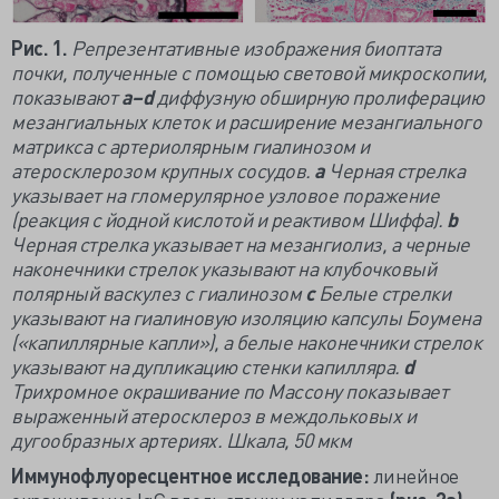
Рис. 1.
Репрезентативные изображения биоптата
почки, полученные с помощью световой микроскопии,
показывают
a–d
диффузную обширную пролиферацию
мезангиальных клеток и расширение мезангиального
матрикса с артериолярным гиалинозом и
атеросклерозом крупных сосудов.
a
Черная стрелка
указывает на гломерулярное узловое поражение
(реакция с йодной кислотой и реактивом Шиффа).
b
Черная стрелка указывает на мезангиолиз, а черные
наконечники стрелок указывают на клубочковый
полярный васкулез с гиалинозом
c
Белые стрелки
указывают на гиалиновую изоляцию капсулы Боумена
(«капиллярные капли»), а белые наконечники стрелок
указывают на дупликацию стенки капилляра.
d
Трихромное окрашивание по Массону показывает
выраженный атеросклероз в междольковых и
дугообразных артериях. Шкала, 50 мкм
Иммунофлуоресцентное исследование:
линейное