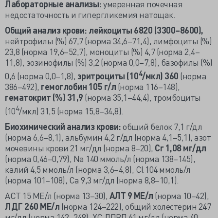
Лабораторные анализы:
умеренная почечная
недостаточность и гипергликемия натощак.
Общий анализ крови:
лейкоциты 6820 (3300–8600),
нейтрофилы (%) 67,7 (норма 34,6–71,4), лимфоциты (%)
23,8 (норма 19,6–52,7), моноциты (%) 4,7 (норма 2,4–
11,8), эозинофилы (%) 3,2 (норма 0,0–7,8), базофилы (%)
4
0,6 (норма 0,0–1,8),
эритроциты (10
/мкл) 360
(норма
386–492),
гемоглобин 105 г/л
(норма 116–148),
гематокрит (%) 31,9
(норма 35,1–44,4), тромбоциты
4
(10
/мкл) 31,5 (норма 15,8–34,8).
Биохимический анализ крови:
общий белок 7,1 г/дл
(норма 6,6–8,1), альбумин 4,2 г/дл (норма 4,1–5,1), азот
мочевины крови 21 мг/дл (норма 8–20),
Cr 1,08 мг/дл
(норма 0,46–0,79), Na 140 ммоль/л (норма 138–145),
калий 4,5 ммоль/л (норма 3,6–4,8), Cl 104 ммоль/л
(норма 101–108), Са 9,3 мг/дл (норма 8,8–10,1).
АСТ 15 МЕ/л (норма 13–30),
АЛТ 9 МЕ/л
(норма 10–42),
ЛДГ 260 МЕ/л
(норма 124–222), общий холестерин 247
мг/дл (норма 142–248), ХС ЛПВП 61 мг/дл (норма 40–