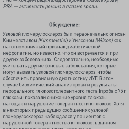
PRA — активность ренина в плазме крови.
Обсуждение:
Узловой гломерулосклероз был первоначально описан
Киммелстилом
(Kimmelstiel)
и Уилсоном
(Wilson)
как
патогномоничный признак диабетической
нефропатии, но известно, что он встречается и при
других заболеваниях. Следовательно, необходимо
учитывать другие фоновые заболевания, которые
могут вызвать узловой гломерулосклероз, чтобы
обеспечить правильную диагностику ИУГ. В этом
случае биохимический анализ крови и результаты
перорального глюкозотолерантного теста (проба с 75 г
глюкозы) показали снижение уровня глюкозы
натощак и нарушение толерантности к глюкозе. Хотя
в некоторых предыдущих сообщениях узловой
гломерулосклероз наблюдался у пациентов с
нарушенной толерантностью к глюкозе, в данном
случае продолжительность нарушения