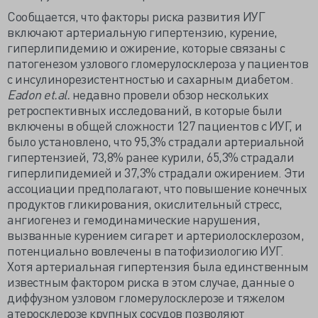
Сообщается, что факторы риска развития ИУГ
включают артериальную гипертензию, курение,
гиперлипидемию и ожирение, которые связаны с
патогенезом узлового гломерулосклероза у пациентов
с инсулинорезистентностью и сахарным диабетом.
Eadon
et.
al.
недавно провели обзор нескольких
ретроспективных исследований, в которые были
включены в общей сложности 127 пациентов с ИУГ, и
было установлено, что 95,3% страдали артериальной
гипертензией, 73,8% ранее курили, 65,3% страдали
гиперлипидемией и 37,3% страдали ожирением. Эти
ассоциации предполагают, что повышение конечных
продуктов гликирования, окислительный стресс,
ангиогенез и гемодинамические нарушения,
вызванные курением сигарет и артериолосклерозом,
потенциально вовлечены в патофизиологию ИУГ.
Хотя артериальная гипертензия была единственным
известным фактором риска в этом случае, данные о
диффузном узловом гломерулосклерозе и тяжелом
атеросклерозе крупных сосудов позволяют