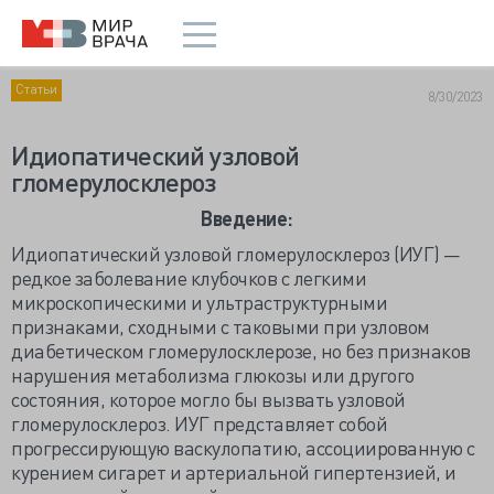
Статьи
8/30/2023
Идиопатический узловой
гломерулосклероз
Введение:
Идиопатический узловой гломерулосклероз (ИУГ) —
редкое заболевание клубочков с легкими
микроскопическими и ультраструктурными
признаками, сходными с таковыми при узловом
диабетическом гломерулосклерозе, но без признаков
нарушения метаболизма глюкозы или другого
состояния, которое могло бы вызвать узловой
гломерулосклероз. ИУГ представляет собой
прогрессирующую васкулопатию, ассоциированную с
курением сигарет и артериальной гипертензией, и