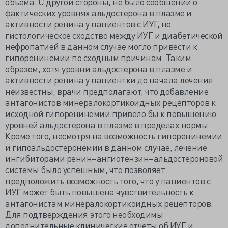
объема. С другой стороны, не было сообщений о
фактических уровнях альдостерона в плазме и
активности ренина у пациентов с ИУГ, но
гистологическое сходство между ИУГ и диабетической
нефропатией в данном случае могло привести к
гипоренинемии по сходным причинам. Таким
образом, хотя уровни альдостерона в плазме и
активности ренина у пациентки до начала лечения
неизвестны, врачи предполагают, что добавление
антагонистов минералокортикоидных рецепторов к
исходной гипоренинемии привело бы к повышению
уровней альдостерона в плазме в пределах нормы.
Кроме того, несмотря на возможность гипоренинемии
и гипоальдостеронемии в данном случае, лечение
ингибиторами ренин–ангиотензин–альдостероновой
системы было успешным, что позволяет
предположить возможность того, что у пациентов с
ИУГ может быть повышена чувствительность к
антагонистам минералокортикоидных рецепторов.
Для подтверждения этого необходимы
дополнительные клинические отчеты об ИУГ и