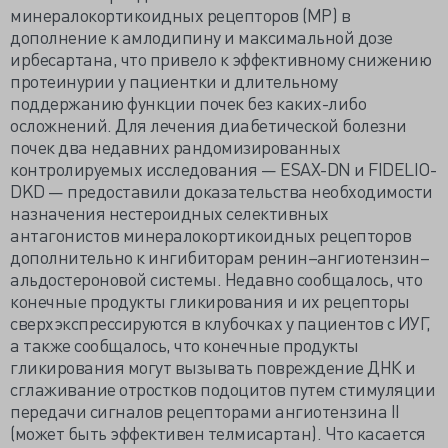
минералокортикоидных рецепторов (МР) в
дополнение к амлодипину и максимальной дозе
ирбесартана, что привело к эффективному снижению
протеинурии у пациентки и длительному
поддержанию функции почек без каких-либо
осложнений. Для лечения диабетической болезни
почек два недавних рандомизированных
контролируемых исследования — ESAX-DN и FIDELIO-
DKD — предоставили доказательства необходимости
назначения нестероидных селективных
антагонистов минералокортикоидных рецепторов
дополнительно к ингибиторам ренин–ангиотензин–
альдостероновой системы. Недавно сообщалось, что
конечные продукты гликирования и их рецепторы
сверхэкспрессируются в клубочках у пациентов с ИУГ,
а также сообщалось, что конечные продукты
гликирования могут вызывать повреждение ДНК и
сглаживание отростков подоцитов путем стимуляции
передачи сигналов рецепторами ангиотензина II
(может быть эффективен телмисартан). Что касается