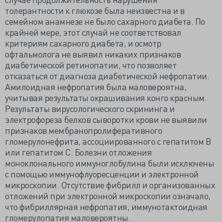
толерантности к глюкозе была неизвестна и в
семейном анамнезе не было сахарного диабета. По
крайней мере, этот случай не соответствовал
критериям сахарного диабета, и осмотр
офтальмолога не выявил никаких признаков
диабетической ретинопатии, что позволяет
отказаться от диагноза диабетической нефропатии.
Амилоидная нефропатия была маловероятна,
учитывая результаты окрашивания конго красным.
Результаты вирусологического скрининга и
электрофореза белков сыворотки крови не выявили
признаков мембранопролиферативного
гломерулонефрита, ассоциированного с гепатитом В
или гепатитом С. Болезни отложения
моноклонального иммуноглобулина были исключены
с помощью иммунофлуоресценции и электронной
микроскопии. Отсутствие фибрилл и организованных
отложений при электронной микроскопии означало,
что фибриллярная нефропатия, иммунотактоидная
гломерулопатия маловероятны.