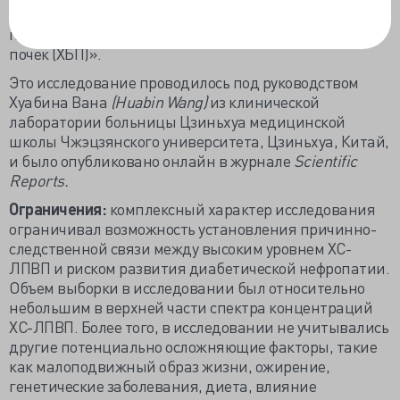
видимому, не сохраняется и может быть связан с
повышенным риском развития хронической болезни
почек (ХБП)».
Это исследование проводилось под руководством
Хуабина Вана
(Huabin Wang)
из клинической
лаборатории больницы Цзиньхуа медицинской
школы Чжэцзянского университета, Цзиньхуа, Китай,
и было опубликовано онлайн в журнале
Scientific
Reports.
Ограничения:
комплексный характер исследования
ограничивал возможность установления причинно-
следственной связи между высоким уровнем ХС-
ЛПВП и риском развития диабетической нефропатии.
Объем выборки в исследовании был относительно
небольшим в верхней части спектра концентраций
ХС-ЛПВП. Более того, в исследовании не учитывались
другие потенциально осложняющие факторы, такие
как малоподвижный образ жизни, ожирение,
генетические заболевания, диета, влияние