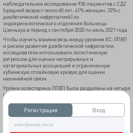
наблюдательное исследование 936 пациентов с СД2
(средний возраст около 60 лет; 41% женщин; 33% с
диабетической нефропатией) из
эндокринологического отделения больницы
Цзиньхуа в период с сентября 2020 по июль 2021 года.
Чтобы изучить взаимосвязь между уровнем ХС-ЛПВП
и риском развития диабетической нефропатии,
исследователи использовали логистическую
регрессию для оценки непрерывных и
категориальных ассоциаций и ограниченную
кубическую сплайновую кривую для оценки
нелинейной связи.
Уровни холестерина ЛПВП были разделены на четыре
группы: 0,40–0,96 ммоль/л соответствовали самому
низкому квартилю, а 1,32–6,27 ммоль/л
соответствовали самому высокому квартилю.
Регистрация
Регистрация
Вход
Вход
Исследователи наблюдали U-образную связь между
уровнем ХС-ЛПВП и риском развития диабетической
нефропатии (P
= 0,010) и выбрали два
нелинейный