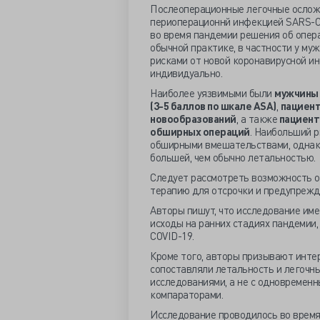
Послеоперационные легочные осложн
периоперационнй инфекцией SARS-Co
во время пандемии решения об опер
обычной практике, в частности у му
рисками от новой коронавирусной и
индивидуально.
Наиболее уязвимыми были
мужчины 
(3-5 баллов по шкале ASA)
,
пациент
новообразований
, а также
пациент
обширных операций
. Наибольший р
обширными вмешательствами, однако
большей, чем обычно летальностью.
Следует рассмотреть возможность о
терапию для отсрочки и предупрежд
Авторы пишут, что исследование имее
исходы на ранних стадиях пандемии,
COVID-19.
Кроме того, авторы призывают инте
сопоставляли летальность и легочн
исследованиями, а не с одновремен
компараторами.
Исследование проводилось во врем