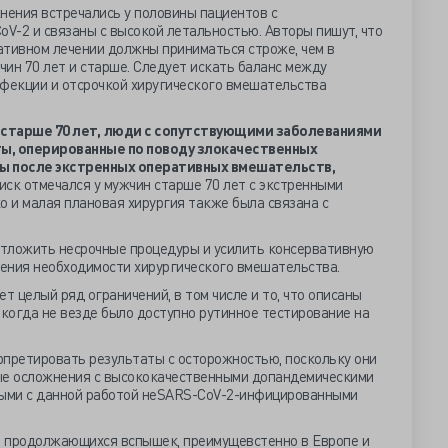
ения встречались у половины пациентов с
V-2 и связаны с высокой летальностью. Авторы пишут, что
ативном лечении должны приниматься строже, чем в
жчин 70 лет и старше. Следует искать баланс между
нфекции и отсрочкой хиругического вмешательства
старше 70 лет,
люди с сопутствующими заболеваниями
ы, оперированные по поводу злокачественных
ы после экстренных оперативных вмешательств,
иск отмечался у мужчин старше 70 лет с экстренными
 и малая плановая хирургия также была связана с
тложить несрочные процедуры и усилить консервативную
ения необходимости хирургического вмешательства.
т целый ряд ограничений, в том числе и то, что описаны
 когда не везде было доступно рутинное тестирование на
рпретировать результаты с осторожностью, поскольку они
ые осложнения с высококачественными допандемическими
ными с данной работой неSARS-CoV-2-инфицированными
я продолжающихся вспышек, преимущевстенно в Европе и