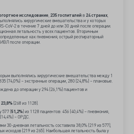
огортное исследование
,
235 госпиталей
в
24 странах
,
выполнялись хирургические вмешательства и у которых
CoV-2 в течение 7 дней до или 30 дней после операции.
ционная летальность у всех пациентов. Вторичным
 определенные как пневмония, острый респираторный
ИВЛ после операции.
торым выполнялись хирургические вмешательства между 1
835 (74,0%) – экстренные операции, 280 (24,8%) – плановые.
дена до операции у 294 (26,1%) пациентов и
а
23,8%
(268 из 1128).
 577 (
51,2%
) из 1128 пациентов: 456 (40,4%) – пневмония,
(14,4%) – ОРДС.
ми 30-дневная летальность составила 38,0% (219 из 577),
ых исходов (219 из 265). Наибольшая летальность была у