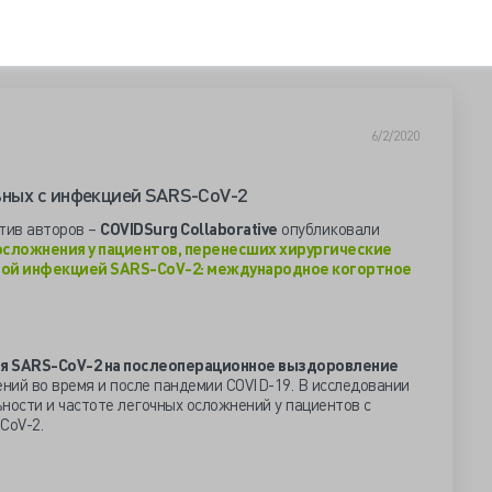
6/2/2020
ьных с инфекцией SARS-CoV-2
тив авторов –
COVIDSurg Collaborative
опубликовали
осложнения у пациентов, перенесших хирургические
ной инфекцией SARS-CoV-2: международное когортное
ия SARS-CoV-2 на послеоперационное выздоровление
ний во время и после пандемии COVID-19. В исследовании
ности и частоте легочных осложнений у пациентов с
CoV-2.