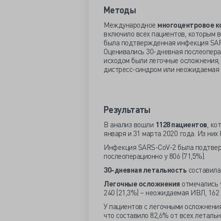
Методы
Международное
многоцентровое к
включило всех пациентов, которым 
была подтвержденная инфекция SARS-
Оценивались 30-дневная послеопера
исходом были легочные осложнения,
дистресс-синдром или неожидаемая 
Результаты
В анализ вошли
1128 пациентов
, ко
января и 31 марта 2020 года. Из них 
Инфекция SARS-CoV-2 была подтверж
послеоперационно у 806 (71,5%).
30-дневная летальность
составил
Легочные осложнения
отмечались у
240 (21,3%) – неожидаемая ИВЛ, 162 
У пациентов с легочными осложнения
что составило 82,6% от всех летальн