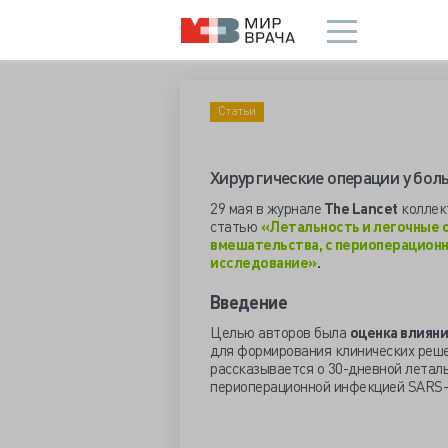
Статьи
Хирургические операции у бол
29 мая в журнале
The Lancet
коллек
статью
«Летальность и легочные 
вмешательства, с периоперацион
исследование»
.
Введение
Целью авторов была
оценка влиян
для формирования клинических реше
рассказывается о 30-дневной леталь
периоперационной инфекцией SARS-