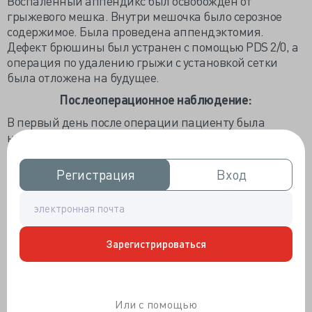
Воспаленный аппендикс был освобожден от
грыжевого мешка. Внутри мешочка было серозное
содержимое. Была проведена аппендэктомия.
Дефект брюшины был устранен с помощью PDS 2/0, а
операция по удалению грыжи с установкой сетки
была отложена на будущее.
Послеоперационное наблюдение:
В первый день после операции пациенту была
назначена жидкая диета. На второй день, после
нормализации функции кишечника, пациент был
выписан в удовлетворительном общем состоянии.
Регистрация
Регистрация
Вход
Вход
Гистопатологическое исследование:
Гистопатологическое исследование показало наличие
ткани аппендикса с небольшим количеством
нейтрофилов в поверхностном слое мышечной
Зарегистрироваться
оболочки. Окончательный диагноз - ранний острый
аппендицит.
Обсуждение и заключение:
Или с помощью