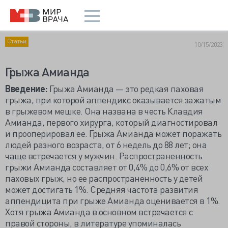
Статьи
10/15/2023
Грыжа Амианда
Введение:
Грыжа Амианда — это редкая паховая
грыжа, при которой аппендикс оказывается зажатым
в грыжевом мешке. Она названа в честь Клавдия
Амианда, первого хирурга, который диагностировал
и прооперировал ее. Грыжа Амианда может поражать
людей разного возраста, от 6 недель до 88 лет; она
чаще встречается у мужчин. Распространенность
грыжи Амианда составляет от 0,4% до 0,6% от всех
паховых грыж, но ее распространенность у детей
может достигать 1%. Средняя частота развития
аппендицита при грыже Амианда оценивается в 1%.
Хотя грыжа Амианда в основном встречается с
правой стороны, в литературе упоминалась