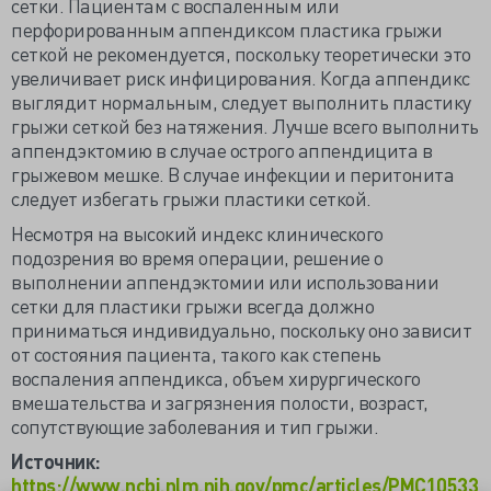
сетки. Пациентам с воспаленным или
перфорированным аппендиксом пластика грыжи
сеткой не рекомендуется, поскольку теоретически это
увеличивает риск инфицирования. Когда аппендикс
выглядит нормальным, следует выполнить пластику
грыжи сеткой без натяжения. Лучше всего выполнить
аппендэктомию в случае острого аппендицита в
грыжевом мешке. В случае инфекции и перитонита
следует избегать грыжи пластики сеткой.
Несмотря на высокий индекс клинического
подозрения во время операции, решение о
выполнении аппендэктомии или использовании
сетки для пластики грыжи всегда должно
приниматься индивидуально, поскольку оно зависит
от состояния пациента, такого как степень
воспаления аппендикса, объем хирургического
вмешательства и загрязнения полости, возраст,
сопутствующие заболевания и тип грыжи.
Источник:
https://www.ncbi.nlm.nih.gov/pmc/articles/PMC10533