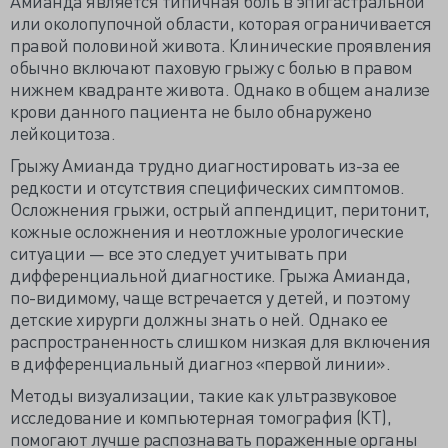
Амианда является типичная боль в эпигастральной
или околопупочной области, которая ограничивается
правой половиной живота. Клинические проявления
обычно включают паховую грыжу с болью в правом
нижнем квадранте живота. Однако в общем анализе
крови данного пациента не было обнаружено
лейкоцитоза.
Грыжу Амианда трудно диагностировать из-за ее
редкости и отсутствия специфических симптомов.
Осложнения грыжи, острый аппендицит, перитонит,
кожные осложнения и неотложные урологические
ситуации — все это следует учитывать при
дифференциальной диагностике. Грыжа Амианда,
по-видимому, чаще встречается у детей, и поэтому
детские хирурги должны знать о ней. Однако ее
распространенность слишком низкая для включения
в дифференциальный диагноз «первой линии».
Методы визуализации, такие как ультразвуковое
исследование и компьютерная томография (КТ),
помогают лучше распознавать пораженные органы