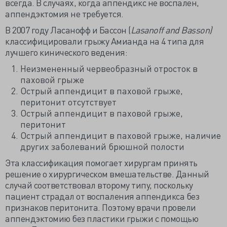
всегда. В случаях, когда аппендикс не воспален,
аппендэктомия не требуется.
В 2007 году Ласанофф и Бассон (
Lasanoff and Basson)
классифицировали грыжу Амианда на 4 типа для
лучшего кинического ведения:
Неизмененный червеобразный отросток в
паховой грыже
Острый аппендицит в паховой грыже,
перитонит отсутствует
Острый аппендицит в паховой грыже,
перитонит
Острый аппендицит в паховой грыже, наличие
других заболеваний брюшной полости
Эта классификация помогает хирургам принять
решение о хирургическом вмешательстве. Данный
случай соответствовал второму типу, поскольку
пациент страдал от воспаления аппендикса без
признаков перитонита. Поэтому врачи провели
аппендэктомию без пластики грыжи с помощью