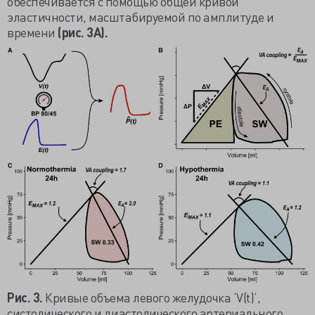
обеспечивается с помощью общей кривой
эластичности, масштабируемой по амплитуде и
времени
(рис. 3A).
Рис. 3.
Кривые объема левого желудочка ‘V(t)’,
систолического и диастолического артериального