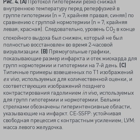
Рис. 4.
(А)
Протокол гипотермии резко снижал
внутреннюю температуру перед реперфузией в
группе гипотермии (n = 7; крайняя правая; синяя) по
сравнению с группой нормотермии (n = 7; крайняя
левая; красная). Следовательно, уровень CO
в конце
2
спокойного выдоха был снижен, который не был
полностью восстановлен во время 2-часовой
визуализации.
(B)
Прямоугольные графики,
показывающие размер инфаркта и отек миокарда для
групп нормотермии и гипотермии на 7-й день.
(C)
Типичные примеры взвешенных по T1 изображений
ex vivo
, используемых для количественной оценки, и
соответствующих изображений позднего
контрастирования гадолинием
in vivo,
используемых
для групп гипотермии и нормотермии. Белыми
стрелками обозначены гиперинтенсивные области,
указывающие на инфаркт. CE-SSFP: устойчивая
свободная прецессия с контрастным усилением; LVM:
масса левого желудочка.