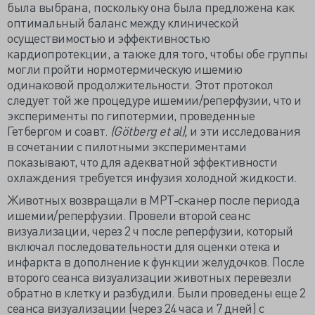
была выбрана, поскольку она была предложена как
оптимальный баланс между клинической
осуществимостью и эффективностью
кардиопротекции, а также для того, чтобы обе группы
могли пройти нормотермическую ишемию
одинаковой продолжительности. Этот протокол
следует той же процедуре ишемии/реперфузии, что и
эксперименты по гипотермии, проведенные
Гетбергом и соавт.
(Götberg et al),
и эти исследования
в сочетании с пилотными экспериментами
показывают, что для адекватной эффективности
охлаждения требуется инфузия холодной жидкости.
Животных возвращали в МРТ-сканер после периода
ишемии/реперфузии. Провели второй сеанс
визуализации, через 2 ч после реперфузии, который
включал последовательности для оценки отека и
инфаркта в дополнение к функции желудочков. После
второго сеанса визуализации животных перевезли
обратно в клетку и разбудили. Были проведены еще 2
сеанса визуализации (через 24 часа и 7 дней) с