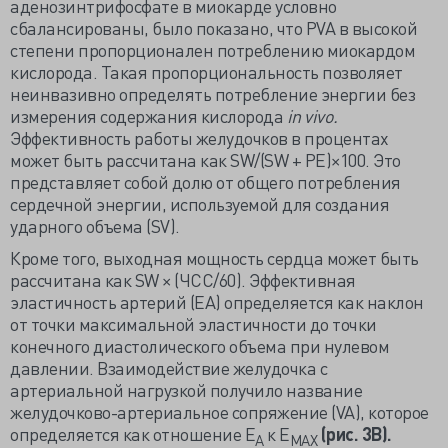
аденозинтрифосфате в миокарде условно
сбалансированы, было показано, что PVA в высокой
степени пропорционален потреблению миокардом
кислорода. Такая пропорциональность позволяет
неинвазивно определять потребление энергии без
измерения содержания кислорода
in vivo.
Эффективность работы желудочков в процентах
может быть рассчитана как SW/(SW + PE)×100. Это
представляет собой долю от общего потребления
сердечной энергии, используемой для создания
ударного объема (SV).
Кроме того, выходная мощность сердца может быть
рассчитана как SW × (ЧСС/60). Эффективная
эластичность артерий (EA) определяется как наклон
от точки максимальной эластичности до точки
конечного диастолического объема при нулевом
давлении. Взаимодействие желудочка с
артериальной нагрузкой получило название
желудочково-артериальное сопряжение (VA), которое
определяется как отношение E
к E
(рис. 3B).
A
MAX