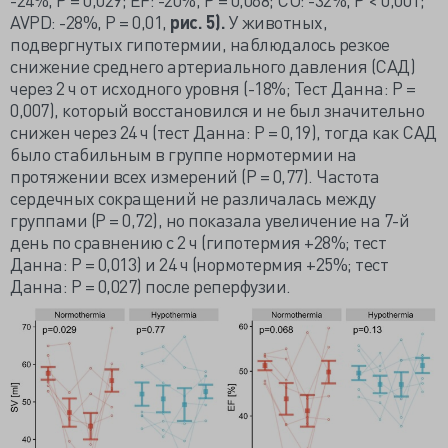
AVPD: -28%, P = 0,01,
рис. 5).
У животных,
подвергнутых гипотермии, наблюдалось резкое
снижение среднего артериального давления (САД)
через 2 ч от исходного уровня (-18%; Тест Данна: Р =
0,007), который восстановился и не был значительно
снижен через 24 ч (тест Данна: Р = 0,19), тогда как САД
было стабильным в группе нормотермии на
протяжении всех измерений (Р = 0,77). Частота
сердечных сокращений не различалась между
группами (Р = 0,72), но показала увеличение на 7-й
день по сравнению с 2 ч (гипотермия +28%; тест
Данна: Р = 0,013) и 24 ч (нормотермия +25%; тест
Данна: Р = 0,027) после реперфузии.