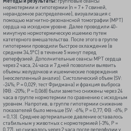
Методы и результаты:
групповые сеансы
нормотермии и гипотермии (n = 7 + 7 свиней,
нерандомное распределение), визуализация с
помощью магнитно-резонансной томографии (МРТ)
сердца на исходном уровне. Далее проводили 40-
минутную нормотермическую ишемию путем
катетерного вмешательства. После этого в группе
гипотермии проводили быстрое охлаждение (в
среднем 34,5°C) в течение 5 минут перед
реперфузией. Дополнительные сеансы МРТ сердца
через 2 часа, 24 часа и 7 дней позволили выявить
объемы желудочков и ишемические повреждения
(неослепленный анализ). Систолический объем (SV:
-24%; P = 0,029; тест Фридмана) и фракция выброса
(ФВ: -20%; P = 0,068) были заметно снижены через 24
часа в группе нормотермии по сравнению с исходным
уровнем. Напротив, в группе гипотермии снижение
показателей было меньше (SV: -6%; P = 0,77; ФВ: -6%; P
= 0,13). Среднее артериальное давление оставалось
стабильным у животных с нормотермией (-3%, P =
0,77), но снижалось через 2 часа после реперфузии у