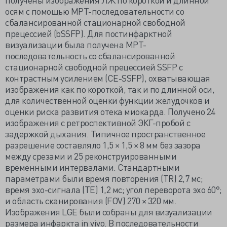
осям с помощью МРТ-последовательности со
сбалансированной стационарной свободной
прецессией (bSSFP). Для постинфарктной
визуализации была получена МРТ-
последовательность со сбалансированной
стационарной свободной прецессией SSFP с
контрастным усилением (CE-SSFP), охватывающая
изображения как по короткой, так и по длинной оси,
для количественной оценки функции желудочков и
оценки риска развития отека миокарда. Получено 24
изображения с ретроспективной ЭКГ-пробой с
задержкой дыхания. Типичное пространственное
разрешение составляло 1,5 × 1,5 × 8 мм без зазора
между срезами и 25 реконструированными
временными интервалами. Стандартными
параметрами были время повторения (TR) 2,7 мс;
время эхо-сигнала (TE) 1,2 мс; угол переворота эхо 60°;
и область сканирования (FOV) 270 × 320 мм.
Изображения LGE были собраны для визуализации
размера инфаркта in vivo. В последовательности