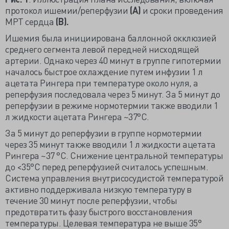
протокол ишемии/реперфузии
(А)
и сроки проведения
МРТ сердца
(В).
Ишемия была инициирована баллонной окклюзией
среднего сегмента левой передней нисходящей
артерии. Однако через 40 минут в группе гипотермии
началось быстрое охлаждение путем инфузии 1 л
ацетата Рингера при температуре около нуля, а
реперфузия последовала через 5 минут. За 5 минут до
реперфузии в режиме нормотермии также вводили 1
л жидкости ацетата Рингера ~37°C.
За 5 минут до реперфузии в группе нормотермии
через 35 минут также вводили 1 л жидкости ацетата
Рингера ~37 °C. Снижение центральной температуры
до <35°C перед реперфузией считалось успешным.
Система управления внутрисосудистой температурой
активно поддерживала низкую температуру в
течение 30 минут после реперфузии, чтобы
предотвратить фазу быстрого восстановления
температуры. Целевая температура не выше 35°