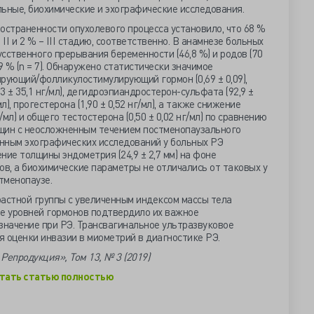
ные, биохимические и эхографические исследования.
остраненности опухолевого процесса установило, что 68 %
II и 2 % – III стадию, соответственно. В анамнезе больных
сственного прерывания беременности (46,8 %) и родов (70
9 % (n = 7). Обнаружено статистически значимое
ующий/фолликулостимулирующий гормон (0,69 ± 0,09),
 ± 35,1 нг/мл), дегидроэпиандростерон-сульфата (92,9 ±
/мл), прогестерона (1,90 ± 0,52 нг/мл), а также снижение
/мл) и общего тестостерона (0,50 ± 0,02 нг/мл) по сравнению
щин с неосложненным течением постменопаузального
анным эхографических исследований у больных РЭ
ние толщины эндометрия (24,9 ± 2,7 мм) на фоне
ов, а биохимические параметры не отличались от таковых у
тменопаузе.
растной группы с увеличенным индексом массы тела
ие уровней гормонов подтвердило их важное
значение при РЭ. Трансвагинальное ультразвуковое
 оценки инвазии в миометрий в диагностике РЭ.
Репродукция», Том 13, № 3 (2019)
тать статью полностью