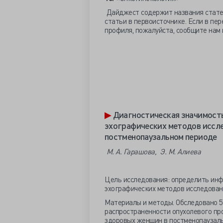
Дайджест содержит названия статей,
статьи в первоисточнике. Если в пе
профиля, пожалуйста, сообщите нам 
▶
Диагностическая значимость
эхографических методов иссле
постменопаузальном периоде
М. А. Гарашова, Э. М. Алиева
Цель исследования: определить инф
эхографических методов исследовани
Материалы и методы. Обследовано 50
распространенности опухолевого проц
здоровых женщин в постменопаузально