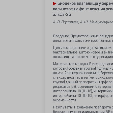
▶
Биоценоз влагалища у бере
вагинозом на фоне лечения р
альфа-2b
А. В. Подгорная, А. Ш. Махмутходжа
Введение. Предотвращение рецидиво
является актуальными нерешенным 
Цель исследования: оценка влияния
бактериальное, цитокиновое и анти
влагалища, а также частоту рецидив
Материалы и методы. В исследовани
которых (основная группа) получал
альфа-2b в первой половине беремен
стандартной терапии (метронидазол
группа) данный препарат интерферон
рецидивов БВ, оценивали бактериаль
интерлейкина-1β (IL-1β), интерлейкина
интерлейкина-10 (IL-10), интерферона
беременности.
Результаты. Назначение препарата 
беременным с рецидивирующим БВ с