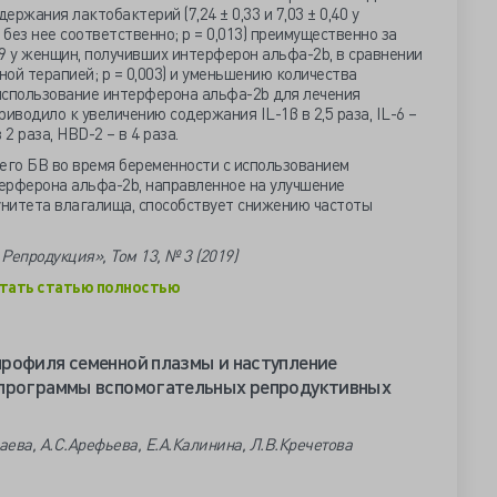
ержания лактобактерий (7,24 ± 0,33 и 7,03 ± 0,40 у
без нее соответственно; р = 0,013) преимущественно за
 0,69 у женщин, получивших интерферон альфа-2b, в сравнении
тной терапией; р = 0,003) и уменьшению количества
использование интерферона альфа-2b для лечения
водило к увеличению содержания IL-1β в 2,5 раза, IL-6 –
в 2 раза, HBD-2 – в 4 раза.
го БВ во время беременности с использованием
ерферона альфа-2b, направленное на улучшение
нитета влагалища, способствует снижению частоты
Репродукция», Том 13, № 3 (2019)
тать статью полностью
рофиля семенной плазмы и наступление
 программы вспомогательных репродуктивных
аева, А.С.Арефьева, Е.А.Калинина, Л.В.Кречетова