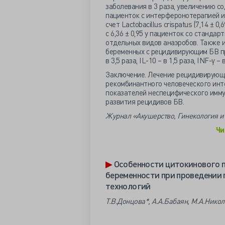
заболевания в 3 раза, увеличению сод
пациенток с интерферонотерапией и 
счет Lactobacillus crispatus (7,14 ±
с 6,36 ± 0,95 у пациенток со стандар
отдельных видов анаэробов. Также 
беременных с рецидивирующим БВ при
в 3,5 раза, IL-10 – в 1,5 раза, INF-γ – 
Заключение. Лечение рецидивирующе
рекомбинантного человеческого инт
показателей неспецифического имму
развития рецидивов БВ.
Журнал «Акушерство, Гинекология и 
Чи
▶
Особенности цитокинового п
беременности при проведении
технологий
Т.В.Донцова*, А.А.Бабаян, М.А.Никол