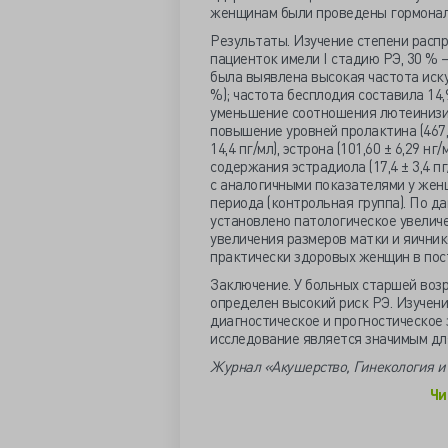
женщинам были проведены гормональ
Результаты. Изучение степени распр
пациенток имели I стадию РЭ, 30 % – 
была выявлена высокая частота иску
%); частота бесплодия составила 14,
уменьшение соотношения лютеинизир
повышение уровней пролактина (467,3
14,4 пг/мл), эстрона (101,60 ± 6,29 нг
содержания эстрадиола (17,4 ± 3,4 пг
с аналогичными показателями у жен
периода (контрольная группа). По д
установлено патологическое увеличе
увеличения размеров матки и яичник
практически здоровых женщин в пос
Заключение. У больных старшей воз
определен высокий риск РЭ. Изучен
диагностическое и прогностическое 
исследование является значимым для
Журнал «Акушерство, Гинекология и 
Чи