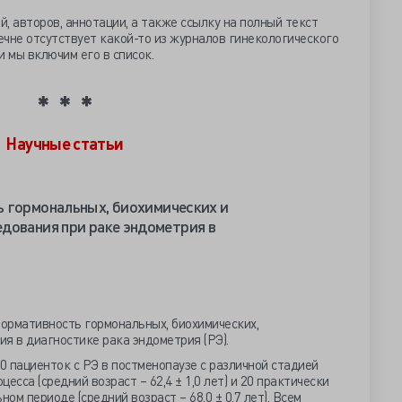
 авторов, аннотации, а также ссылку на полный текст
речне отсутствует какой-то из журналов гинекологического
и мы включим его в список.
Научные статьи
 гормональных, биохимических и
дования при раке эндометрия в
ормативность гормональных, биохимических,
я в диагностике рака эндометрия (РЭ).
 пациенток с РЭ в постменопаузе c различной стадией
есса (средний возраст – 62,4 ± 1,0 лет) и 20 практически
м периоде (средний возраст – 68,0 ± 0,7 лет). Всем