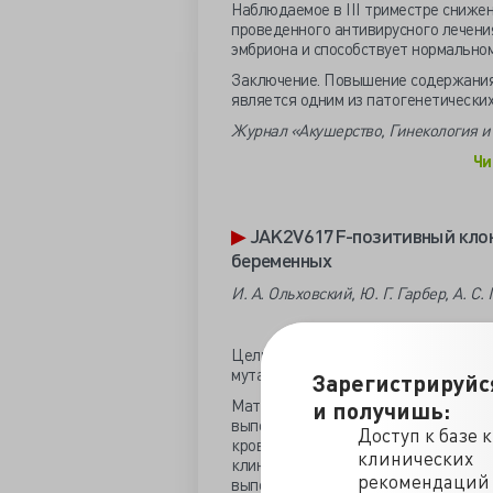
Наблюдаемое в III триместре сниже
проведенного антивирусного лечени
эмбриона и способствует нормально
Заключение. Повышение содержания
является одним из патогенетически
Журнал «Акушерство, Гинекология и 
Чи
▶
JAK2V617F-позитивный клон
беременных
И. А. Ольховский, Ю. Г. Гарбер, А. С.
Цель исследования: оценка распрос
мутации V617F JAK2 у беременных.
Зарегистрируйс
Материалы и методы. Работа предст
и получишь:
выполненное в рамках рутинной пра
Доступ к базе 
крови беременных, обратившихся за
клинических
клинический центр охраны материнст
рекомендаций
выполнения рутинных лабораторных 