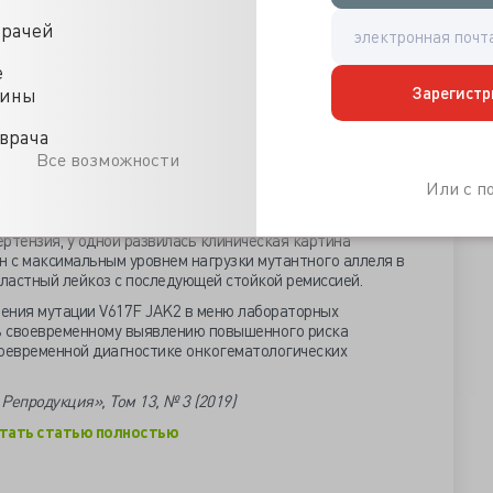
дилась процедура их пулирования, обеспечивающая равное
врачей
. Каждый пул включал по 7 отдельных образцов крови.
зцы замораживали и хранили при –20°С до окончания
ации V617F JAK2 выполняли методом аллельспецифической
е
име реального времени.
Зарегистр
цины
онтингента выявлено 6 (0,4%) беременных с мутацией
врача
до поступления страдали от бесплодия (4, 5 и 10 лет), у
Все возможности
ные потери плода в I триместре беременности. Женщины с
тствующих генетических полиморфизмов склонности к
Или с 
акже отклонений в рутинных коагулологических показателях.
, что у двух женщин с выявленной мутацией
ртензия, у одной развилась клиническая картина
н с максимальным уровнем нагрузки мутантного аллеля в
ластный лейкоз с последующей стойкой ремиссией.
ения мутации V617F JAK2 в меню лабораторных
ь своевременному выявлению повышенного риска
воевременной диагностике онкогематологических
Репродукция», Том 13, № 3 (2019)
тать статью полностью