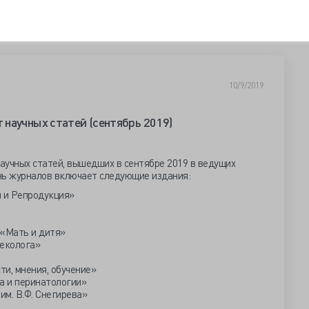
10/9/2019
 научных статей (сентябрь 2019)
аучных статей, вышедших в сентябре 2019 в ведущих
нь журналов включает следующие издания:
 и Репродукция»
«Мать и дитя»
еколога»
ти, мнения, обучение»
а и перинатологии»
им. В.Ф. Снегирева»