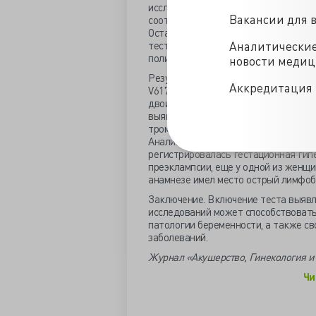
исследования образцов крови прово
Вакансии для 
соотношение ядросодержащих клеток
Остающиеся после пулирования обра
тестирования пулов. Выявление мут
Аналитически
полимеразной цепной реакции в реж
новости меди
Результаты. Среди обследованного к
Аккредитация 
V617F JAK2. Три женщины с мутацией 
двоих в анамнезе отмечались повтор
выявленной мутацией не имели сопу
тромбофилии (факторы FII, FV), а т
Анализ медицинских записей показал
регистрировалась гестационная гипе
преэклампсии, еще у одной из женщи
анамнезе имел место острый лимфоб
Заключение. Включение теста выявл
исследований может способствоват
патологии беременности, а также с
заболеваний.
Журнал «Акушерство, Гинекология и 
Чи