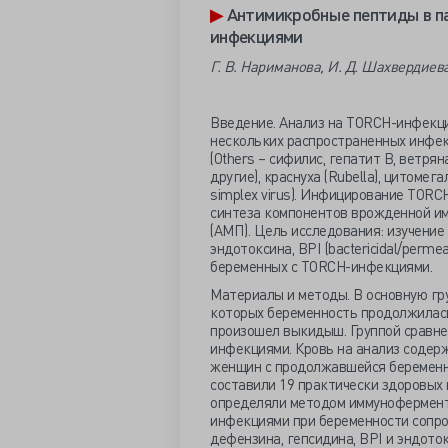
▶
Антимикробные пептиды в п
инфекциями
Г. В. Нариманова, И. Д. Шахвердиева
Введение. Анализ на TORCH-инфекци
нескольких распространенных инфекц
(Оthers – сифилис, гепатит В, ветря
другие), краснуха (Rubella), цитомег
simplex virus). Инфицирование TOR
синтеза компонентов врожденной им
(АМП). Цель исследования: изучени
эндотоксина, BPI (bactericidal/permea
беременных с TORCH-инфекциями.
Материалы и методы. В основную гр
которых беременность продолжилась 
произошел выкидыш. Группой сравне
инфекциями. Кровь на анализ содерж
женщин с продолжавшейся беременнос
составили 19 практически здоровых
определяли методом иммунофермент
инфекциями при беременности сопр
дефензина, гепсидина, BPI и эндото