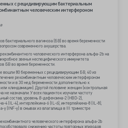
менных с рецидивирующим бактериальным
екомбинантным человеческим интерфероном
ев
в бактериального вагиноза (БВ) во время беременности
вопросом современного акушерства.
 рекомбинантного человеческого интерферона альфа-2b на
микробное звенья неспецифического иммунитета
ов БВ во время беременности.
е вошли 80 беременных с рецидивирующим БВ, 40 из
и лечение рекомбинантным человеческим интерфероном
ности и в 30 нед беременности дополнительно к
 или клиндамицин). Другой половине женщин (контрольная
а не назначали. У всех пациенток изучали частоту
ный состав, уровень β-дефензина-2 (HBD-2),
-4 (IL-4), интерлейкина-6 (IL-6), интерлейкина-8 (IL-8),
-γ (INF-γ) в смывах из влагалища в III триместре
рекомбинантного человеческого интерферона альфа-2b
пособствовало снижению частоты повторных эпизодов