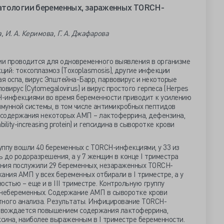
атологии беременных, зараженных TORCH-
, И. А. Керимова, Г. А. Джафарова
и проводится для одновременного выявления в организме
ий: токсоплазмоз (Тoxoplasmosis), другие инфекции
ная оспа, вирус Эпштейна-Барр, парвовирус и некоторые
аловирус (Сytomegalovirus) и вирус простого герпеса (Нerpes
CH-инфекциями во время беременности приводит к усилению
мунной системы, в том числе антимикробных пептидов
е содержания некоторых АМП – лактоферрина, дефензина,
bility-increasing protein) и гепсидина в сыворотке крови
уппу вошли 40 беременных с TORCH-инфекциями, у 33 из
до родоразрешения, а у 7 женщин в конце I триместра
ния послужили 29 беременных, незараженных TORCH-
ания АМП у всех беременных отбирали в I триместре, а у
тью – еще и в III триместре. Контрольную группу
 небеременных. Содержание АМП в сыворотке крови
ного анализа. Результаты. Инфицирование TORCH-
овождается повышением содержания лактоферрина,
ксина, наиболее выраженным в I триместре беременности.