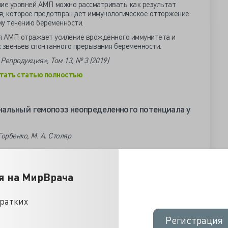
ние уровней АМП можно рассматривать как результат
я, которое предотвращает иммунологическое отторжение
му течению беременности.
 АМП отражает усиление врожденного иммунитета и
х звеньев спонтанного прерывания беременности.
Репродукция», Том 13, № 3 (2019)
тать статью полностью
альный гемопоэз неопределенного потенциала у
 Горбенко, М. А. Столяр
траненности и патогенетической роли соматической
я на МирВрача
авляет собой неинтервенционное исследование,
ктики. В исследование включены 1532 образца венозной
кратких
 медицинской помощью в КГБУЗ «Красноярский краевой
ва и детства». Использовались остатки крови после
Регистрация
Регистрация
тестов. После стандартного гематологического