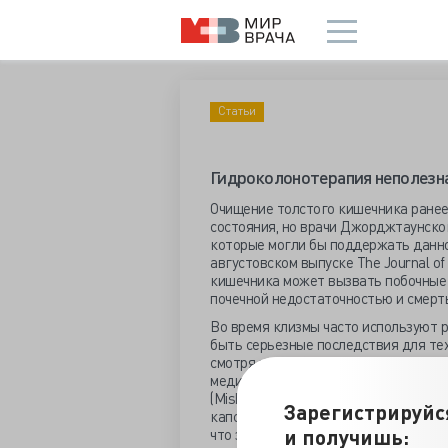
Статьи
Гидроколонотерапия неполезн
Очищение толстого кишечника ранее
состояния, но врачи Джорджтаунског
которые могли бы поддержать данно
августовском выпуске The Journal of
кишечника может вызвать побочные 
почечной недостаточностью и смерт
Во время клизмы часто используют р
быть серьезные последствия для тех
смотря на то, было ли оно выполнено
медицины, семейный врач Медицинс
(Mishori). “Для очищения используют
Зарегистрируйс
капсулы, они очень активно реклами
и получишь:
что эти торговые продукты невозмо