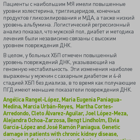
Пациенты с наибольшим МЯ имели повышенные
уровни холестерина, триглицеридов, конечных
продуктов гликозилирования и МДА, а также низкий
уровень альбумина. Логистический регрессионный
анализ показал, что мужской пол, диабет и методика
лечения были независимо связаны с высоким
уровнем повреждения ДНК.
В целом, у больных ХБП отмечен повышенный
уровень повреждений ДНК, указывающий на
геномную нестабильность. Эти изменения наиболее
выражены у мужчин с сахарным диабетом и 4-й
стадией ХБП без диализа, в то время как получающие
ПГД имеют меньшие показатели повреждения ДНК.
Angélica Rangel-López, Maria Eugenia Paniagua-
Medina, Marcia Urbán-Reyes, Martha Cortes-
Arredondo, Cleto Álvarez-Aguilar, Joel López-Meza,
Alejandra Ochoa-Zarzosa, Bengt Lindholm, Elvia
García-López and José Ramón Paniagua. Genetic
damage in patients with chronic kidney disease,