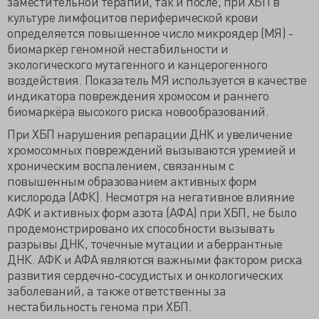
заместительной терапии, так и после, при ХБП в
культуре лимфоцитов периферической крови
определяется повышенное число микроядер (МЯ) -
биомаркёр геномной нестабильности и
экологического мутагенного и канцерогенного
воздействия. Показатель МЯ используется в качестве
индикатора повреждения хромосом и раннего
биомаркёра высокого риска новообразований.
При ХБП нарушения репарации ДНК и увеличение
хромосомных повреждений вызываются уремией и
хроническим воспалением, связанным с
повышенным образованием активных форм
кислорода (АФК). Несмотря на негативное влияние
АФК и активных форм азота (АФА) при ХБП, не было
продемонстрировано их способности вызывать
разрывы ДНК, точечные мутации и аберрантные
ДНК. АФК и АФА являются важными фактором риска
развития сердечно-сосудистых и онкологических
заболеваний, а также ответственны за
нестабильность генома при ХБП.