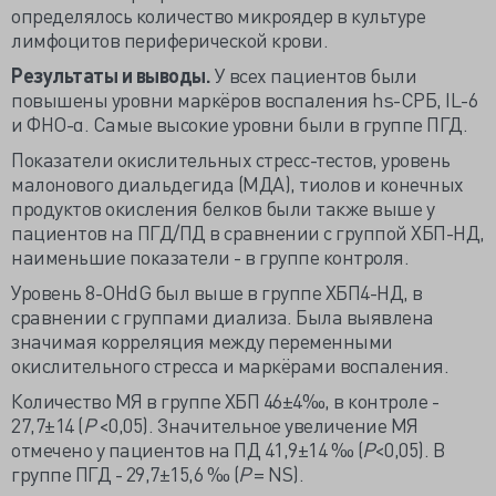
определялось количество микроядер в культуре
лимфоцитов периферической крови.
Результаты и выводы.
У всех пациентов были
повышены уровни маркёров воспаления hs-СРБ, IL-6
и ФНО-α. Самые высокие уровни были в группе ПГД.
Показатели окислительных стресс-тестов, уровень
малонового диальдегида (МДА), тиолов и конечных
продуктов окисления белков были также выше у
пациентов на ПГД/ПД в сравнении с группой ХБП-НД,
наименьшие показатели - в группе контроля.
Уровень 8-OHdG был выше в группе ХБП4-НД, в
сравнении с группами диализа. Была выявлена
значимая корреляция между переменными
окислительного стресса и маркёрами воспаления.
Количество МЯ в группе ХБП 46±4‰, в контроле -
27,7±14 (
P
<0,05). Значительное увеличение МЯ
отмечено у пациентов на ПД 41,9±14 ‰ (
P
<0,05). В
группе ПГД - 29,7±15,6 ‰ (
P
= NS).