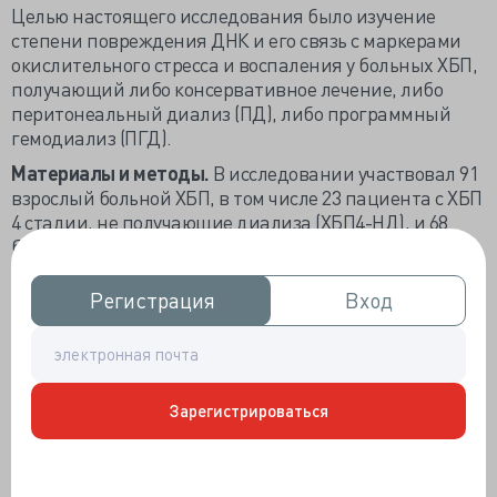
Целью настоящего исследования было изучение
степени повреждения ДНК и его связь с маркерами
окислительного стресса и воспаления у больных ХБП,
получающий либо консервативное лечение, либо
перитонеальный диализ (ПД), либо программный
гемодиализ (ПГД).
Материалы и методы.
В исследовании участвовал 91
взрослый больной ХБП, в том числе 23 пациента с ХБП
4 стадии, не получающие диализа (ХБП4-НД), и 68
больных ХБП 5 стадии, из которых 33 получали
перитонеальный и 35 – программный гемодиализ.
Регистрация
Регистрация
Вход
Вход
Пациенты из группы ХБП4-НД с СКФ более 22.5мл/
мин, получали стандартное лечение. При ПД
ежедневно проводилось четыре обмена 2 л растворов
на основе глюкозы. ПГД-пациенты три раза в неделю
получали 4-х часовой или более продолжительный
Зарегистрироваться
диализ. Всем вводился эритропоэтин.
Пациенты не имели онкозаболеваний,
бактериальных инфекций, печеночной