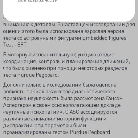
Ранее в визуально-пространственных задачах
пациенты с ASC продемонстрировали превосходство
над нейротипичными благодаря исключительному
вниманию к деталям. В настоящем исследовании для
оценки этого была использована взрослая версия
теста со встроенными фигурами Embedded Figures
Test - EFT.
В моторную исполнительную функцию входит
координация, контроль и планирование движений,
что было оценено при помощи некоторых разделов
теста Purdue Pegboard.
Дополнительно в исследовании была оценена
ловкость, так как в качестве диагностического
признака неуклюжесть была рассмотрена Гансом
Аспергером в своем основополагающем докладе
«аутичные психопатии». С ASC ассоциируются
различные аномалии моторной функции и
диспраксии, эти параметры были
проанализированы тестом Purdue Pegboard.