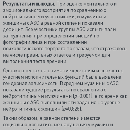
Результаты и выводы.
При оценке ментального и
эмоционального восприятия по сравнению с
нейротипичными участниками, и мужчины и
женщины с ASC в равной степени показали
дефицит. Все участники группы ASC испытывали
затруднения при определении эмоций по
фотографии лица и при составлении
психологического портрета по глазам, что отражалось
на числе правильных ответов и требуемом для
выполнения теста времени.
Однако в тестах на внимание к деталям и ловкость с
участием исполнительных функций была выявлена
гендерная зависимость. В среднем мужчины с ASC
показали худшие результаты по сравнению с
нейротипичными мужчинами (
р
=0,001), в то время как
женщины с ASC выполнили эти задания на уровне
нейротипичных женщин (
р
=0,828).
Таким образом, в равной степени имеются
социально-когнитивные нарушения у мужчин и