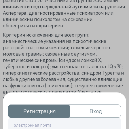
клинически подтвержденный аутизм или нарушения
Аспергера, диагностированные психиатром или
клиническим психологом на основании
общепринятых критериев.
Критерия исключения для всех групп:
анамнестические указания на психотические
расстройства; токсикомания; тяжелые черепно-
мозговые травмы; связанные с аутизмом,
генетические синдромы (синдром ломкой X,
туберозный склероз); умственная отсталость с IQ <70;
гиперкинетические расстройства; синдром Туретта и
любые другие заболевания, существенно влияющие
на функцию мозга (эпилепсия); текущее применение
антипсихотических препаратов. Участники
нейротипичной группы также не должны были иметь
семейной отягощенности по ASC.
Регистрация
Регистрация
Вход
Вход
Для оценки ментального и эмоционального
восприятия был использован тест «Чтение разума по
глазам» (‘Reading the Mind in the Eyes’ test),