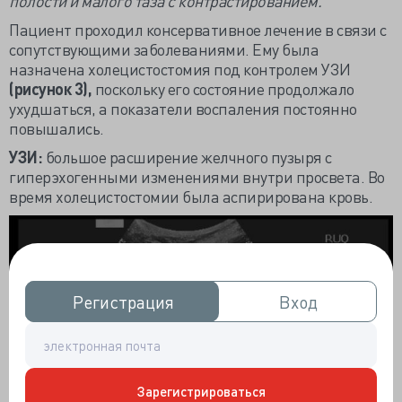
полости и малого таза с контрастированием.
Пациент проходил консервативное лечение в связи с
сопутствующими заболеваниями. Ему была
назначена холецистостомия под контролем УЗИ
(рисунок 3),
поскольку его состояние продолжало
ухудшаться, а показатели воспаления постоянно
повышались.
УЗИ:
большое расширение желчного пузыря с
гиперэхогенными изменениями внутри просвета. Во
время холецистостомии была аспирирована кровь.
Регистрация
Регистрация
Вход
Вход
Зарегистрироваться