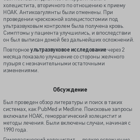
холецистита, вторичного по отношению к приему
НОАК. Антикоагулянты были отменены. При
проведении чрескожной холецистостомии под
ультразвуковым контролем была получена кровь.
Симптомы у пациента улучшились, и впоследствии
он был выписан домой без дальнейших осложнений.
Повторное
ультразвуковое исследование
через 2
месяца показало улучшение со стороны желчного
пузыря с незначительными остаточными
изменениями.
Обсуждение
Был проведен обзор литературы и поиск в таких
системах, как PubMed и Medline. Поисковые запросы
включали НОАК, геморрагический холецистит и
методы лечения. Были включены случаи, начиная с
1990 года.
Геморрагический холецистит — редкое осложнение