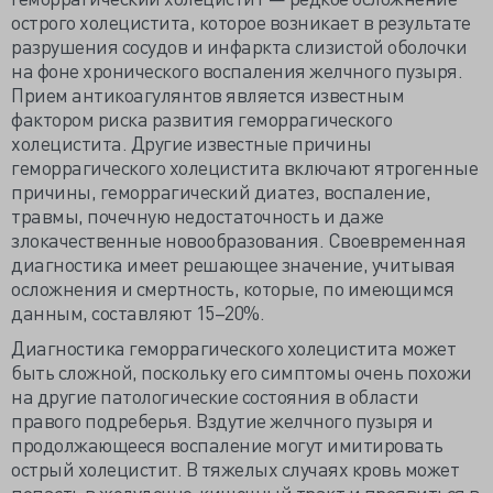
острого холецистита, которое возникает в результате
разрушения сосудов и инфаркта слизистой оболочки
на фоне хронического воспаления желчного пузыря.
Прием антикоагулянтов является известным
фактором риска развития геморрагического
холецистита. Другие известные причины
геморрагического холецистита включают ятрогенные
причины, геморрагический диатез, воспаление,
травмы, почечную недостаточность и даже
злокачественные новообразования. Своевременная
диагностика имеет решающее значение, учитывая
осложнения и смертность, которые, по имеющимся
данным, составляют 15–20%.
Диагностика геморрагического холецистита может
быть сложной, поскольку его симптомы очень похожи
на другие патологические состояния в области
правого подреберья. Вздутие желчного пузыря и
продолжающееся воспаление могут имитировать
острый холецистит. В тяжелых случаях кровь может
попасть в желудочно-кишечный тракт и проявиться в