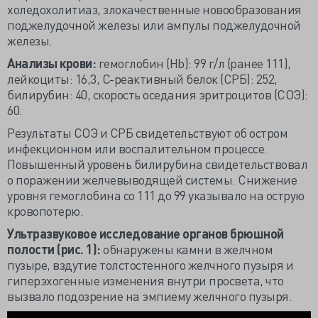
холедохолитиаз, злокачественные новообразования
поджелудочной железы или ампулы поджелудочной
железы.
Анализы крови:
гемоглобин (Hb): 99 г/л (ранее 111),
лейкоциты: 16,3, С-реактивный белок (СРБ): 252,
билирубин: 40, скорость оседания эритроцитов (СОЭ):
60.
Результаты СОЭ и СРБ свидетельствуют об остром
инфекционном или воспалительном процессе.
Повышенный уровень билирубина свидетельствовал
о поражении желчевыводящей системы. Снижение
уровня гемоглобина со 111 до 99 указывало на острую
кровопотерю.
Ультразвуковое исследование органов брюшной
полости
(рис. 1):
обнаружены камни в желчном
пузыре, вздутие толстостенного желчного пузыря и
гиперэхогенные изменения внутри просвета, что
вызвало подозрение на эмпиему желчного пузыря.