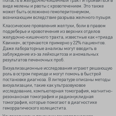
виде мелены и рвоты с кровотечением. Это также
может быть осложнено гемоперитонеумом,
возникающим вследствие разрыва желчного пузыря.
Классические проявления желтухи, боли в правом
подреберье и кровотечения из верхних отделов
желудочно-кишечного тракта, известные как «триада
Квинке», встречаются примерно у 22% пациентов.
Даже лабораторные анализы могут вводить в
заблуждение из-за лейкоцитоза и аномальных
результатов печеночных проб.
Визуализационные исследования играют решающую
роль в остром периоде и могут помочь в быстрой
постановке диагноза. В литературе описаны методы
визуализации, такие как ультразвуковое
исследование, компьютерная томография, магнитно-
резонансная томография и радионуклидная
томография, которые помогают в диагностике
геморрагического холецистита.
Ультразвуковые признаки геморрагического