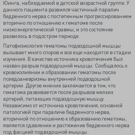
Юинга, наблюдаемой в детской возрастной группе. У
данного пациента развился частичный паралич
бедренного нерва с постепенным прогрессированием
вторично по отношению к гематоме после
низкоэнергетической травмы, и это состояние
развилось в подостром периоде.
Патофизиология гематомы подвздошной мышцы
вызывает много споров и все еще находится в стадии
изучения. В качестве источника кровотечения был
назван разрыв подвздошной мышцы. Сообщалось о
кровоизлиянии и образовании гематомы после
псевдоаневризмы внутренней подвздошной
артерии. Другое мнение заключается в том, что
гематома развивается после разрывов мелких
артерий, питающих подвздошную мышцу.
Независимо от источника кровотечения, основной
патологией при параличе бедренного нерва,
вторичной по отношению к образованию гематомы,
является сдавление и растяжение бедренного нерва
под фасцией подвздошной мышцы.