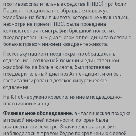
противовоспалительные средства (НПВС) при боли.
Пациент неоднократно обращался к врачу с
жалобами на боли в животе, которые не улучшались,
несмотря на прием НПВС. Была проведена
компьютерная томография брюшной полости с
предварительным диагнозом аппендицита в связи с
болью в правом нижнем квадранте живота.
Поскольку пациент неоднократно обращался в
отделение неотложной помощи и единственной
жалобой была боль в животе, был поставлен
предварительный диагноз Аппендицит, и он был
госпитализирован в детское хирургическое
отделение.
На КТ обнаружено кровоизлияние в подвздошно-
поясничной мышце.
Физикальное обследование:
анталгическая походка
в правой нижней конечности, которая была
выявлена при осмотре. Значительная атрофия
наблюдалась в правом бедре по сравнению с левой