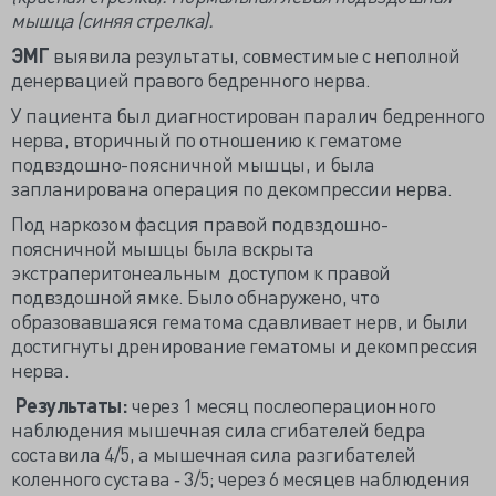
мышца (синяя стрелка).
ЭМГ
выявила результаты, совместимые с неполной
денервацией правого бедренного нерва.
У пациента был диагностирован паралич бедренного
нерва, вторичный по отношению к гематоме
подвздошно-поясничной мышцы, и была
запланирована операция по декомпрессии нерва.
Под наркозом фасция правой подвздошно-
поясничной мышцы была вскрыта
экстраперитонеальным доступом к правой
подвздошной ямке. Было обнаружено, что
образовавшаяся гематома сдавливает нерв, и были
достигнуты дренирование гематомы и декомпрессия
нерва.
Результаты:
через 1 месяц послеоперационного
наблюдения мышечная сила сгибателей бедра
составила 4/5, а мышечная сила разгибателей
коленного сустава ‐ 3/5; через 6 месяцев наблюдения