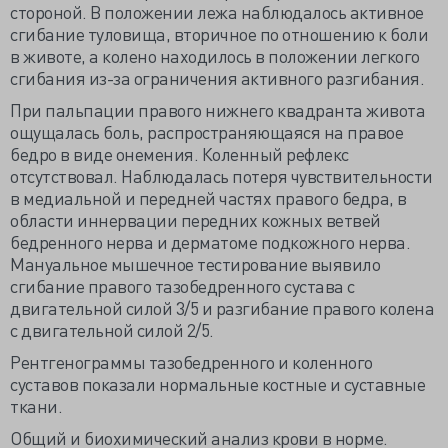
стороной. В положении лежа наблюдалось активное
сгибание туловища, вторичное по отношению к боли
в животе, а колено находилось в положении легкого
сгибания из-за ограничения активного разгибания.
При пальпации правого нижнего квадранта живота
ощущалась боль, распространяющаяся на правое
бедро в виде онемения. Коленный рефлекс
отсутствовал. Наблюдалась потеря чувствительности
в медиальной и передней частях правого бедра, в
области иннервации передних кожных ветвей
бедренного нерва и дерматоме подкожного нерва.
Мануальное мышечное тестирование выявило
сгибание правого тазобедренного сустава с
двигательной силой 3/5 и разгибание правого колена
с двигательной силой 2/5.
Рентгенограммы тазобедренного и коленного
суставов показали нормальные костные и суставные
ткани.
Общий и биохимический анализ крови в норме.