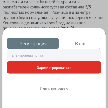
мышечная сила сгибателей бедра и сила
разгибателей коленного сустава составила 5/5
(полностью нормальная). Разница в диаметре
правого бедра визуально улучшилась через 6 месяцев.
Контроль в динамике через 1 год не выявил
признаков поражения нервов
(
рис. 2).
Регистрация
Регистрация
Вход
Вход
Зарегистрироваться
Рис. 2.
Предоперационная разница в диаметре бедра
(А),
послеоперационная недостаточность разгибания
колена в течение одного месяца
(В)
. Через 6 месяцев
достигнуто полное разгибание колена
(С)
при
Или с помощью
отсутствии разницы в диаметре бедра
(
D).
Обсуждение