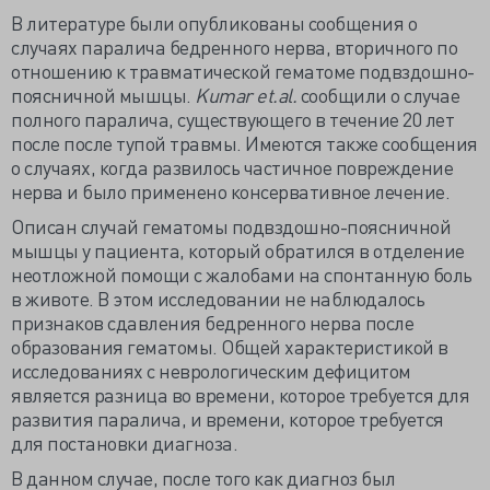
В литературе были опубликованы сообщения о
случаях паралича бедренного нерва, вторичного по
отношению к травматической гематоме подвздошно-
поясничной мышцы.
Kumar
et.
al.
сообщили о случае
полного паралича, существующего в течение 20 лет
после после тупой травмы. Имеются также сообщения
о случаях, когда развилось частичное повреждение
нерва и было применено консервативное лечение.
Описан случай гематомы подвздошно-поясничной
мышцы у пациента, который обратился в отделение
неотложной помощи с жалобами на спонтанную боль
в животе. В этом исследовании не наблюдалось
признаков сдавления бедренного нерва после
образования гематомы. Общей характеристикой в
исследованиях с неврологическим дефицитом
является разница во времени, которое требуется для
развития паралича, и времени, которое требуется
для постановки диагноза.
В данном случае, после того как диагноз был