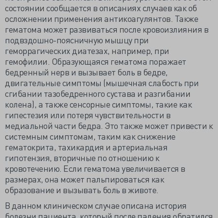
состоянии сообщается в описаниях случаев как об
осложнении применения антикоагулянтов. Также
гематома может развиваться после кровоизлияния в
подвздошно-поясничную мышцу при
геморрагических диатезах, например, при
гемофилии. Образующаяся гематома поражает
бедренный нерв и вызывает боль в бедре,
двигательные симптомы (мышечная слабость при
сгибании тазобедренного сустава и разгибании
колена), а также сенсорные симптомы, такие как
гипестезия или потеря чувствительности в
медиальной части бедра. Это также может привести к
системным симптомам, таким как снижение
гематокрита, тахикардия и артериальная
гипотензия, вторичные по отношению к
кровотечению. Если гематома увеличивается в
размерах, она может пальпироваться как
образование и вызывать боль в животе.
В данном клиническом случае описана история
болезни пациента, который после падения обратился