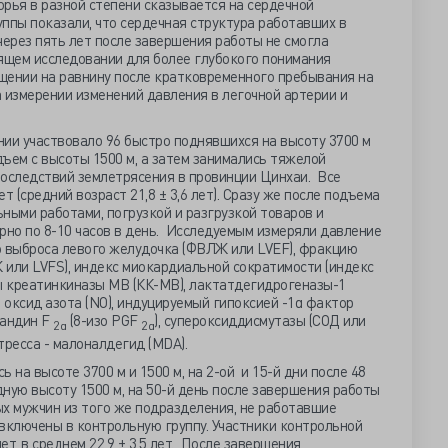
рья в разной степени сказывается на сердечной
ппы показали, что сердечная структура работавших в
через пять лет после завершения работы не смогла
ящем исследовании для более глубокого понимания
щении на равнину после кратковременного пребывания на
 измерении изменений давления в легочной артерии и
ии участвовало 96 быстро поднявшихся на высоту 3700 м
ъем с высоты 1500 м, а затем занимались тяжелой
последствий землетрясения в провинции Цинхаи. Все
т (средний возраст 21,8 ± 3,6 лет). Сразу же после подъема
ными работами, погрузкой и разгрузкой товаров и
рно по 8-10 часов в день. Исследуемым измеряли давление
ю выброса левого желудочка (ФВЛЖ или LVEF), фракцию
 или LVFS), индекс миокардиальной сократимости (индекс
мы креатинкиназы MB (КК-MB), лактатдегидрогеназы-1
), оксид азота (NO), индуцируемый гипоксией -1α фактор
ландин F
(8-изо PGF
), супероксиддисмутазы (СОД или
2α
2α
тресса - малоналдегид (MDA).
 на высоте 3700 м и 1500 м, на 2-ой и 15-й дни после 48
дную высоту 1500 м, на 50-й день после завершения работы
х мужчин из того же подразделения, не работавшие
включены в контрольную группу. Участники контрольной
ет, в среднем 22,9 ± 3,5 лет. После завершения