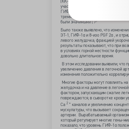
(КK-MB), лактатдегидрогеназы-1 (ЛД
участников были значительно выше, 
ГИФ-1α , 8-изо-PGF2α, СОД были зна
тремя подгруппами шкалы ОРВ и раз
были значимыми (
P
Было также выявлено, что изменения
ЭТ-1, ГИФ-1α и 8-изо PGF 2α , и от
левого желудочка, фракцией укороч
результаты показывают, что при во
в условиях горной местности функци
довольно длительное время.
В этом исследовании выявили, что п
увеличению давления в легочной ар
изменения положительно коррелирую
Многие факторы могут повлиять на 
желудочка и на давление в легочной
фактором, запускающим сжатие легк
повреждаются, в сыворотке крови у
2 +
Ca
каналов и увеличению концент
мускулатуры, что вызывает сокраще
артерии. Вырабатываемый организмо
который регулирует многие гены-миш
показало, что уровень ГИФ-1α полож