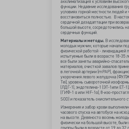
акклиматизация к условиям высокого
функции. Недавние исследования гру
условиях горной местности людей и 
восстановиться полностью. В насто
сердечной дезадаптации при возвра
большой высоте, сосредоточились на
сердечных функций.
Материалы и методы.
В исследован
молодых мужчин, которые начали под
физической работой - ликвидацией 
испытуемые были в возрасте 18-35 ле
все были заняты аварийно-спасатель
материалов, очисткой завалов приме
в легочной артерии (mPAP), фракци
укорочения левого желудочка (ФУЛЖ
Tei), уровень сывороточной изофор
(ЛДГ-1), эндотелина-1 (ЭТ-1или ЕТ-1
(ГИФ-1 α или HIF-1α), 8-изо-простаг
SOD) и показатель окислительного с
Измерения и забор крови выполнялись
часового спуска на автобусе на исхо
на высоте. Девяносто восемь молоды
физически на большой высоте, были 
группы были в возрасте от 19 до 32 л