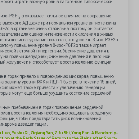
 может играть важную роль в патогенезе гипоксической
-изо-PGF
α оказывает сильное влияние на сокращение
2
ие высокого АД даже при нормальном уровне ангиотензина
PGF2α в организме очень стабильна, поэтому он считается
азателем для оценки интенсивности окисления в живых
астоящее исследование показало, что уровень 8-изо-PGF2α
оэтому повышение уровня 8-изо-PGF2α также играет
ической легочной гипертензии. Увеличение давления в
у на правый желудочек; снижение давления в легочной
вый желудочек и способствует восстановлению функции
ие в горах привело к повреждению миокарда, повышению
а равнину уровни КФК и ЛДГ-1 быстро, в течение 15 дней,
оксия может также привести к увеличению генерации
торые могут еще больше ухудшить состояние сердечной
очным пребыванием в горах повреждение сердечной
ериод восстановления необходимо защищать сердечную
нфекций, чтобы предотвратить риск возникновения
индрома дезадаптации .
Luo, Yushu Qi, Ziqiang Yan, Zifu Shi, Yong Fan. A Randomly-
ion at the Early Stage of Return to the Plains after Short-