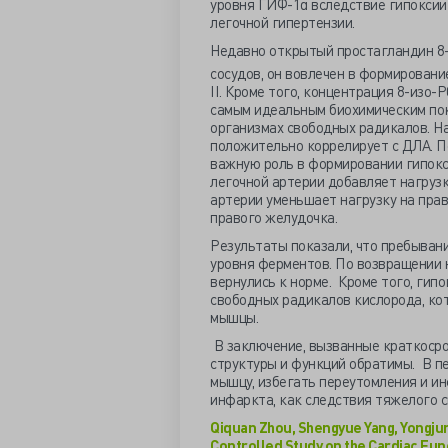
уровня ГИФ-1α вследствие гипоксии
легочной гипертензии.
Недавно открытый простагландин 8
сосудов, он вовлечен в формирован
II. Кроме того, концентрация 8-изо-
самым идеальным биохимическим пок
организмах свободных радикалов. Н
положительно коррелирует с ДЛА. П
важную роль в формировании гипокс
легочной артерии добавляет нагрузк
артерии уменьшает нагрузку на пра
правого желудочка.
Результаты показали, что пребыван
уровня ферментов. По возвращении н
вернулись к норме. Кроме того, гип
свободных радикалов кислорода, ко
мышцы.
В заключение, вызванные краткоср
структуры и функций обратимы. В п
мышцу, избегать переутомления и и
инфаркта, как следствия тяжелого с
Qiquan Zhou, Shengyue Yang, Yongjun 
Controlled Study on the Cardiac Funct