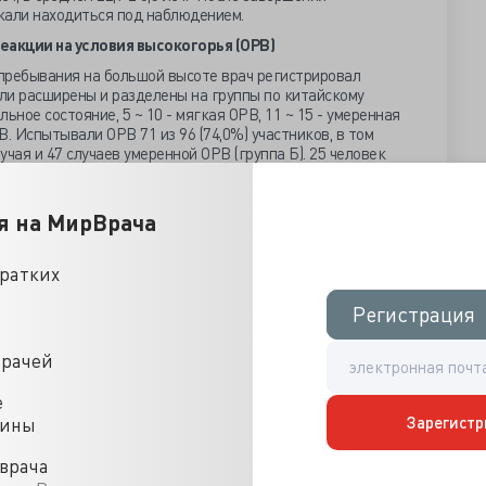
жали находиться под наблюдением.
еакции на условия высокогорья (ОРВ)
пребывания на большой высоте врач регистрировал
ли расширены и разделены на группы по китайскому
льное состояние, 5 ~ 10 - мягкая ОРВ, 11 ~ 15 - умеренная
. Испытывали ОРВ 71 из 96 (74,0%) участников, в том
учая и 47 случаев умеренной ОРВ (группа Б). 25 человек
 выполнены в соответствии со стандартными
я на МирВрача
сь утром натощак, измерения проводились на
кратких
использовано программное обеспечение SPSS. Различия p
атковременного пребывания в условиях высокогорья
Регистрация
Регистрация
в легочной артерии(ДЛА) и индекс миокардиальной
емя как фракция выброса левого желудочка и фракция
врачей
тельно уменьшились. Эти изменения положительно
нь после возвращения на прежнюю высоту уровни ДЛА,
и фракции укорочения левого желудочка вернулись на тот
е
ппы, но индекс Tei по-прежнему оставался значительно
Зарегистр
цины
врача
я на высоте концентрация креатинкиназы изоформы MB