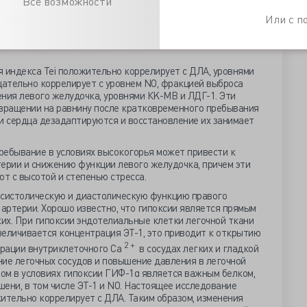
Все возможности
Г-1), эндотелина-1 (ЭТ-1), малональдегида в сыворотке
чем в контрольной группе. Концентрации оксида азота (NO),
Или с 
чительно ниже, чем в контрольной группе. Различия между
личия между каждой подгруппой и контрольной группой
 индекса Tei положительно коррелирует с ДЛА, уровнями
рицательно коррелирует с уровнем NO, фракцией выброса
ения левого желудочка, уровнями КK-MB и ЛДГ-1. Эти
звращении на равнину после кратковременного пребывания
и сердца дезадаптируются и восстановление их занимает
ребывание в условиях высокогорья может привести к
терии и снижению функции левого желудочка, причем эти
т с высотой и степенью стресса.
систолическую и диастолическую функцию правого
 артерии. Хорошо известно, что гипоксии является прямым
их. При гипоксии эндотелиальные клетки легочной ткани
величивается концентрация ЭТ-1, это приводит к открытию
2 +
рации внутриклеточного Са
в сосудах легких и гладкой
ние легочных сосудов и повышение давления в легочной
м в условиях гипоксии ГИФ-1α является важным белком,
ени, в том числе ЭТ-1 и NO. Настоящее исследование
ительно коррелирует с ДЛА. Таким образом, изменения