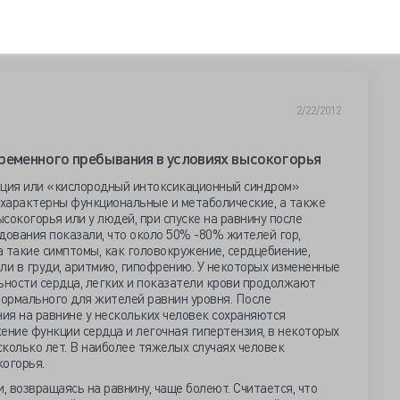
2/22/2012
ременного пребывания в условиях высокогорья
ация или «кислородный интоксикационный синдром»
 характерны функциональные и метаболические, а также
сокогорья или у людей, при спуске на равнину после
дования показали, что около 50% -80% жителей гор,
 такие симптомы, как головокружение, сердцебиение,
оли в груди, аритмию, гипофрению. У некоторых измененные
ности сердца, легких и показатели крови продолжают
ормального для жителей равнин уровня. После
ия на равнине у нескольких человек сохраняются
ение функции сердца и легочная гипертензия, в некоторых
колько лет. В наиболее тяжелых случаях человек
когорья.
 возвращаясь на равнину, чаще болеют. Считается, что