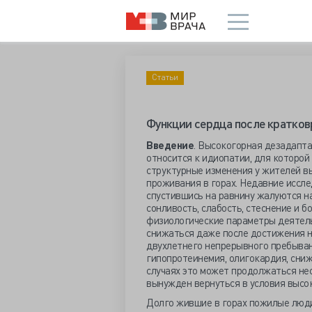
Статьи
Функции сердца после кратков
Введение
. Высокогорная дезадапт
относится к идиопатии, для которой
структурные изменения у жителей вы
проживания в горах. Недавние иссле
спустившись на равнину жалуются на
сонливость, слабость, стеснение и б
физиологические параметры деятель
снижаться даже после достижения н
двухлетнего непрерывного пребыван
гипопротеинемия, олигокардия, сниж
случаях это может продолжаться нес
вынужден вернуться в условия высо
Долго жившие в горах пожилые люди,