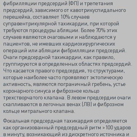
фибрилляции предсердий (ФП) и трепетания
предсердий, зависимого от кавотрикуспидального
перешейка, составляет 10% случаев
суправентрикулярной тахикардии, при которой
требуются процедуры абляции. Более 70% этих
случаев являются очаговыми и наблюдаются у
пациентов, не имевших кардиохирургических
операций или абляции фибрилляции предсердий.
Очаги предсердной тахикардии, как правило,
группируются в определенных областях предсердий.
Что касается правого предсердия, то структурами,
которые наиболее часто проявляют эктопическую
активность, являются пограничный гребень, устье
коронарного синуса и фиброзное кольцо
трехстворчатого клапана. В левом предсердии очаги
скапливаются в легочных венах (ЛВ) и фиброзном
кольце митрального клапана.
Фокальная предсердная тахикардия определяется
как организованный предсердный ритм >100 ударов
в минуту, возникающий из дискретного источника и