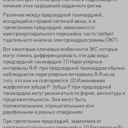
лечения этих нарушений сердечного ритма.
Различие между предсердной тахикардией,
исходящей из правой легочной вены, и и
трепетанием предсердий, зависимого от
кавотрикуспидального перешейка, часто требует
тщательного анализа электрокардиограммы (ЭКГ).
Вот некоторые ключевые особенности ЭКГ, которые
могут помочь дифференцировать эти два вида
предсердной тахикардии: (1) Нерегулярные
интервалы R‐R: при предсердной тахикардии обычно
наблюдаются нерегулярные интервалы R‐R из‐за
того, что они не повторяются. (2) Изменяемая
морфология зубцов Р: Зубцы Р при предсердной
тахикардии могут различаться по форме, амплитуде и
продолжительности. Они могут быть
положительными, отрицательными или
двухфазными в разных отведениях.
При трепетании предсердий, зависимом от
кавотрикуспидального перешейка: (1) Регулярные R–