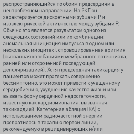
распространяющийся по обоим предсердиям в
центробежном направлении. На ЭКГ он
характеризуется дискретными зубцами Р и
изоэлектрической активностью между зубцами Р.
Обычно это является результатом одного из
следующих состояний или их комбинации:
аномальная инициация импульса в одном или
нескольких миоцитах), спровоцированная аритмия
(вызванная колебаниями мембранного потенциала,
ранней или отсроченной последующей
деполяризацией). Хотя предсердная тахикардия у
пациентов может протекать совершенно
бессимптомно, это может привести к учащенному
сердцебиению, ухудшению качества жизни или
вызвать форму сердечной недостаточности,
известную как кардиомиопатия, вызванная
тахикардией. Катетерная абляция (КА) с
использованием радиочастотной энергии
превратилась в терапию первой линии,
рекомендуемую в рецидивирующих и/или