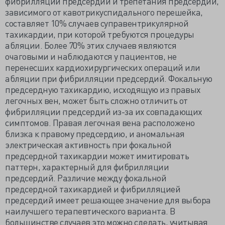
фибрилляции предсердий и трепетания предсердий,
зависимого от кавотрикуспидального перешейка,
составляет 10% случаев суправентрикулярной
тахикардии, при которой требуются процедуры
абляции. Более 70% этих случаев являются
очаговыми и наблюдаются у пациентов, не
перенесших кардиохирургических операций или
абляции при фибрилляции предсердий. Фокальную
предсердную тахикардию, исходящую из правых
легочных вен, может быть сложно отличить от
фибрилляции предсердий из-за их совпадающих
симптомов. Правая легочная вена расположено
близка к правому предсердию, и аномальная
электрическая активность при фокальной
предсердной тахикардии может имитировать
паттерн, характерный для фибрилляции
предсердий. Различие между фокальной
предсердной тахикардией и фибрилляцией
предсердий имеет решающее значение для выбора
наилучшего терапевтического варианта. В
большинстве случаев это можно сделать, учитывая