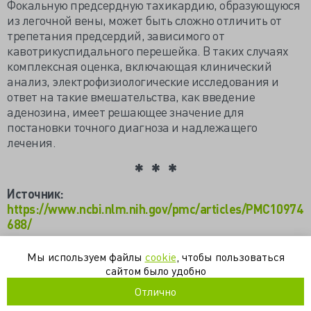
Фокальную предсердную тахикардию, образующуюся
из легочной вены, может быть сложно отличить от
трепетания предсердий, зависимого от
кавотрикуспидального перешейка. В таких случаях
комплексная оценка, включающая клинический
анализ, электрофизиологические исследования и
ответ на такие вмешательства, как введение
аденозина, имеет решающее значение для
постановки точного диагноза и надлежащего
лечения.
Источник:
https://www.ncbi.nlm.nih.gov/pmc/articles/PMC10974
688/
Мы используем файлы
cookie
, чтобы пользоваться
3d-картирование
абляция
аритмия
фибрилляция
сайтом было удобно
фокальная предсердная тахикардия
Отлично