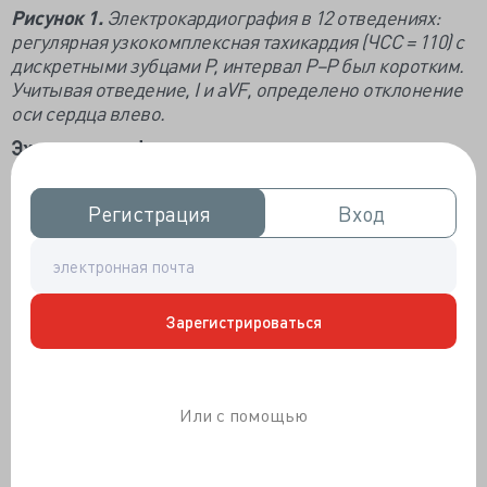
Рисунок 1.
Электрокардиография в 12 отведениях:
регулярная узкокомплексная тахикардия (ЧСС = 110) с
дискретными зубцами Р, интервал Р–Р был коротким.
Учитывая отведение, I и aVF, определено отклонение
оси сердца влево.
Эхокардиография:
нормальная систолическая
функция левого желудочка. Было проведено
электрофизиологическое исследование, и в
Регистрация
Регистрация
Вход
Вход
лаборатории электрофизиологии под внутривенной
седацией и местной анестезией были выполнены три
венозных доступа.
На исходной электрокардиографии (ЭКГ) была
Зарегистрироваться
выявлена предсердная тахикардия с
продолжительностью цикла тахикардии 300 мс
(рис.
2).
Или с помощью