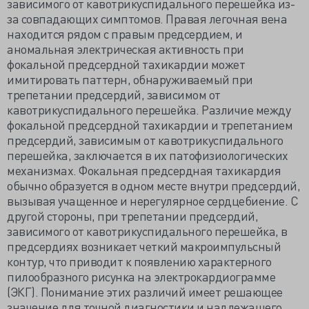
зависимого от кавотрикуспидального перешейка из-
за совпадающих симптомов. Правая легочная вена
находится рядом с правым предсердием, и
аномальная электрическая активность при
фокальной предсердной тахикардии может
имитировать паттерн, обнаруживаемый при
трепетании предсердий, зависимом от
кавотрикуспидального перешейка. Различие между
фокальной предсердной тахикардии и трепетанием
предсердий, зависимым от кавотрикуспидального
перешейка, заключается в их патофизиологических
механизмах. Фокальная предсердная тахикардия
обычно образуется в одном месте внутри предсердий,
вызывая учащенное и нерегулярное сердцебиение. С
другой стороны, при трепетании предсердий,
зависимого от кавотрикуспидального перешейка, в
предсердиях возникает четкий макроимпульсный
контур, что приводит к появлению характерного
пилообразного рисунка на электрокардиограмме
(ЭКГ). Понимание этих различий имеет решающее
значение для точной диагностики и надлежащего