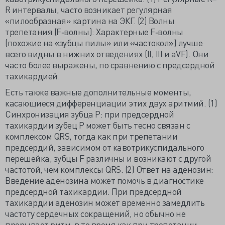
R интервалы, часто возникает регулярная
«пилообразная» картина на ЭКГ. (2) Волны
трепетания (F‐волны): Характерные F‐волны
(похожие на «зубцы пилы» или «частокол») лучше
всего видны в нижних отведениях (II, III и aVF). Они
часто более выражены, по сравнению с предсердной
тахикардией.
Есть также важные дополнительные моменты,
касающиеся дифференциации этих двух аритмий. (1)
Синхронизация зубца P: при предсердной
тахикардии зубец P может быть тесно связан с
комплексом QRS, тогда как при трепетании
предсердий, зависимом от кавотрикуспидального
перешейка, зубцы F различны и возникают с другой
частотой, чем комплексы QRS. (2) Ответ на аденозин:
Введение аденозина может помочь в диагностике
предсердной тахикардии. При предсердной
тахикардии аденозин может временно замедлить
частоту сердечных сокращений, но обычно не
прерывает ритм, в то время как при трепетании