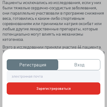
Пациенты исключались из исследования, если у них
были тяжелые сердечно-сосудистые заболевания,
они параллельно участвовали в программе снижения
веса, готовились к каким-либо спортивным
соревнованиям или принимали натрия оксибат или
любые другие лекарственные препараты, которые
потенциально могут влиять на механизмы
кетогенеза.
Всего в исследовании приняли участие 44 пациента.
Три участника выбыли из исследования по состоянию
здоровья (перелом стопы или вирусные инфекции), а
13 человек отказались от участия в исследовании по
Регистрация
Регистрация
Вход
Вход
личным причинам или из-за несоблюдения
требований. Показатели исключения из
исследования были сопоставимы между группами
(25% в группе физических упражнений, 25% в группе
кето-диеты и 30% в контрольной группе).
Зарегистрироваться
Нежелательных эффектов не было выявлено.
Первичной конечной точкой была избыточная
дневная сонливость, измеряемая по шкале