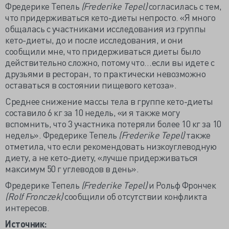
Фредерике Тепель
(Frederike Tepel)
согласилась с тем,
что придерживаться кето-диеты непросто. «Я много
общалась с участниками исследования из группы
кето-диеты, до и после исследования, и они
сообщили мне, что придерживаться диеты было
действительно сложно, потому что…если вы идете с
друзьями в ресторан, то практически невозможно
оставаться в состоянии пищевого кетоза».
Среднее снижение массы тела в группе кето-диеты
составило 6 кг за 10 недель, «и я также могу
вспомнить, что 3 участника потеряли более 10 кг за 10
недель». Фредерике Тепель
(Frederike Tepel)
также
отметила, что если рекомендовать низкоуглеводную
диету, а не кето-диету, «лучше придерживаться
максимум 50 г углеводов в день».
Фредерике Тепель
(Frederike Tepel)
и Рольф Фрончек
(Rolf Fronczek)
сообщили об отсутствии конфликта
интересов.
Источник: