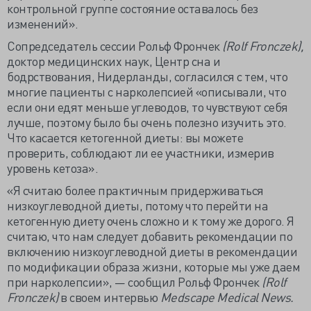
контрольной группе состояние оставалось без
изменений».
Сопредседатель сессии Рольф Фрончек
(Rolf Fronczek),
доктор медицинских наук, Центр сна и
бодрствования, Нидерланды, согласился с тем, что
многие пациенты с нарколепсией «описывали, что
если они едят меньше углеводов, то чувствуют себя
лучше, поэтому было бы очень полезно изучить это.
Что касается кетогенной диеты: вы можете
проверить, соблюдают ли ее участники, измерив
уровень кетоза».
«Я считаю более практичным придерживаться
низкоуглеводной диеты, потому что перейти на
кетогенную диету очень сложно и к тому же дорого. Я
считаю, что нам следует добавить рекомендации по
включению низкоуглеводной диеты в рекомендации
по модификации образа жизни, которые мы уже даем
при нарколепсии», — сообщил Рольф Фрончек
(Rolf
Fronczek)
в своем интервью
Medscape Medical News.