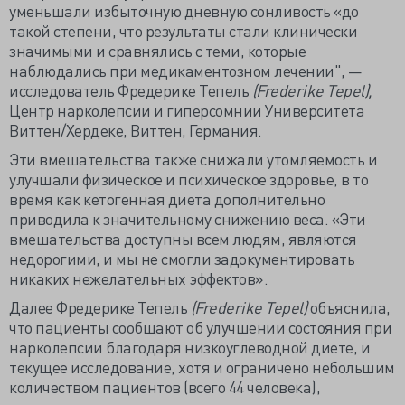
уменьшали избыточную дневную сонливость «до
такой степени, что результаты стали клинически
значимыми и сравнялись с теми, которые
наблюдались при медикаментозном лечении", —
исследователь Фредерике Тепель
(Frederike Tepel),
Центр нарколепсии и гиперсомнии Университета
Виттен/Хердеке, Виттен, Германия.
Эти вмешательства также снижали утомляемость и
улучшали физическое и психическое здоровье, в то
время как кетогенная диета дополнительно
приводила к значительному снижению веса. «Эти
вмешательства доступны всем людям, являются
недорогими, и мы не смогли задокументировать
никаких нежелательных эффектов».
Далее Фредерике Тепель
(Frederike Tepel)
объяснила,
что пациенты сообщают об улучшении состояния при
нарколепсии благодаря низкоуглеводной диете, и
текущее исследование, хотя и ограничено небольшим
количеством пациентов (всего 44 человека),