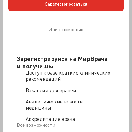
Зарегистрироваться
для физически активных людей, которые никак не
могут похудеть. Люди могут меньше волноваться о
своем весе, пока поддерживают или увеличивают
свою физическую подготовку.
Или с помощью
Результаты исследования подчеркивают важность
физической инертности как фактора риска смерти от
заболеваний сердца и инсульта. Исследователи
также не нашли ассоциации между показателями
Зарегистрируйся на МирВрача
содержания жира в организме и риском смерти.
и получишь:
Участники, возраст которых в среднем составлял 44
Доступ к базе кратких клинических
года, входили в долгосрочное, крупное
рекомендаций
параллельного исследования Центра Аэробики. Они
прошли не менее двух полных медицинских осмотра.
Вакансии для врачей
В статистической обработке исследователи для
Аналитические новости
оценки физической подготовки использовали
медицины
максимальные показатели тредмил тестов
(максимальный MET), а для расчета ИМТ рост и вес
Аккредитация врача
участников. Ученые фиксировали изменения ИМТ и
Все возможности
физической подготовки в течение шести лет. По