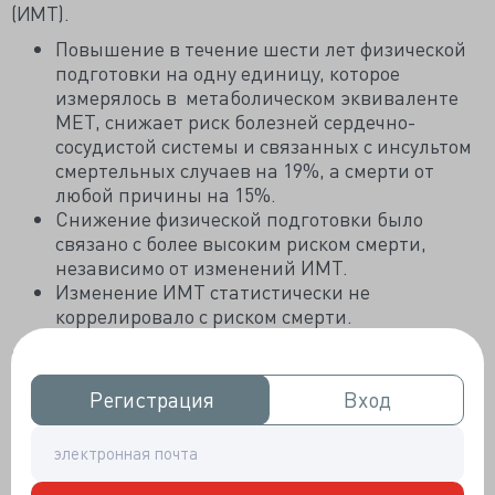
(ИМТ).
Повышение в течение шести лет физической
подготовки на одну единицу, которое
измерялось в метаболическом эквиваленте
МЕТ, снижает риск болезней сердечно-
сосудистой системы и связанных с инсультом
смертельных случаев на 19%, а смерти от
любой причины на 15%.
Снижение физической подготовки было
связано с более высоким риском смерти,
независимо от изменений ИМТ.
Изменение ИМТ статистически не
коррелировало с риском смерти.
2
ИМТ – рассчитывается на основе веса и роста (кг/м
).
МЕТ оценивает интенсивность аэробной нагрузки, и
Регистрация
Регистрация
Вход
Вход
если быть точнее, это отношение уровня метаболизма
во время определенной физической активности к
справочному уровню метаболизма в состоянии покоя.
Результаты этого исследования - хорошие новости