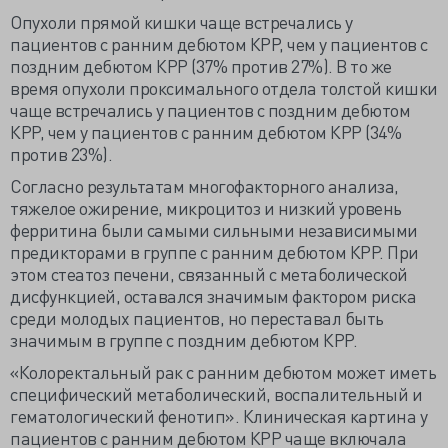
Опухоли прямой кишки чаще встречались у
пациентов с ранним дебютом КРР, чем у пациентов с
поздним дебютом КРР (37% против 27%). В то же
время опухоли проксимального отдела толстой кишки
чаще встречались у пациентов с поздним дебютом
КРР, чем у пациентов с ранним дебютом КРР (34%
против 23%).
Согласно результатам многофакторного анализа,
тяжелое ожирение, микроцитоз и низкий уровень
ферритина были самыми сильными независимыми
предикторами в группе с ранним дебютом КРР. При
этом стеатоз печени, связанный с метаболической
дисфункцией, оставался значимым фактором риска
среди молодых пациентов, но переставал быть
значимым в группе с поздним дебютом КРР.
«Колоректальный рак с ранним дебютом может иметь
специфический метаболический, воспалительный и
гематологический фенотип». Клиническая картина у
пациентов с ранним дебютом КРР чаще включала