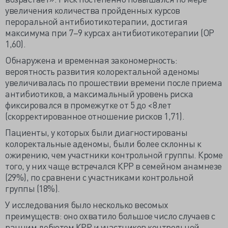
увеличения количества пройденных курсов
пероральной антибиотикотерапии, достигая
максимума при 7–9 курсах антибиотикотерапии (ОР
1,60).
Обнаружена и временная закономерность:
вероятность развития колоректальной аденомы
увеличивалась по прошествии времени после приема
антибиотиков, а максимальный уровень риска
фиксировался в промежутке от 5 до <8 лет
(скорректированное отношение рисков 1,71).
Пациенты, у которых были диагностированы
колоректальные аденомы, были более склонны к
ожирению, чем участники контрольной группы. Кроме
того, у них чаще встречался КРР в семейном анамнезе
(29%), по сравнени с участниками контрольной
группы (18%).
У исследования было несколько весомых
преимуществ: оно охватило большое число случаев с
ранним дебютом КРР и участников контрольной