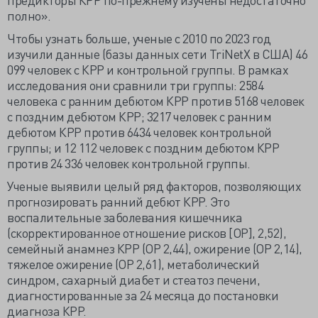
полно».
Чтобы узнать больше, ученые с 2010 по 2023 год
изучили данные (базы данных сети TriNetX в США) 46
099 человек с КРР и контрольной группы. В рамках
исследования они сравнили три группы: 2584
человека с ранним дебютом КРР против 5168 человек
с поздним дебютом КРР; 3217 человек с ранним
дебютом КРР против 6434 человек контрольной
группы; и 12 112 человек с поздним дебютом КРР
против 24 336 человек контрольной группы.
Ученые выявили целый ряд факторов, позволяющих
прогнозировать ранний дебют КРР. Это
воспалительные заболевания кишечника
(скорректированное отношение рисков [ОР], 2,52),
семейный анамнез КРР (ОР 2,44), ожирение (ОР 2,14),
тяжелое ожирение (ОР 2,61), метаболический
синдром, сахарный диабет и стеатоз печени,
диагностированные за 24 месяца до постановки
диагноза КРР.