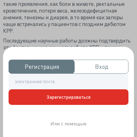
такие проявления, как боли в животе, ректальные
кровотечения, потеря веса, железодефицитная
анемия, тенезмы и диарея, в то время как запоры
чаще встречались у пациентов с поздним дебютом
КРР.
Последующие научные работы должны подтвердить
эти факторы риска раннего дебюта КРР и помочь
разработать модели стратификации риска с учетом
возраста пациентов.
Регистрация
Регистрация
Вход
Вход
Стратегии скрининга в зависимости от
возраста
«Исследование было действительно интересным.
Для нас действительно важно понять факторы риска
Зарегистрироваться
развития КРР у молодых пациентов и их отличие от
факторов риска развития КРР у пожилых людей», —
Свати Патель
(Swati Patel),
доктор медицинских наук,
директор Центра наследственных онкологических
Или с помощью
синдромов желудочно-кишечного тракта и доцент
кафедры гастроэнтерологии университета Колорадо