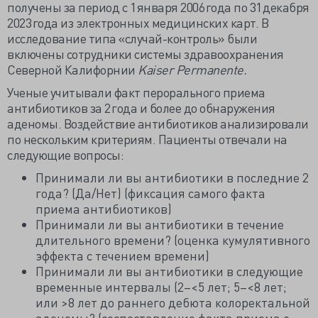
получены за период с 1 января 2006 года по 31 декабря
2023 года из электронных медицинских карт. В
исследование типа «случай-контроль» были
включены сотрудники системы здравоохранения
Северной Калифорнии
Kaiser Permanente.
Ученые учитывали факт перорального приема
антибиотиков за 2 года и более до обнаружения
аденомы.
Воздействие антибиотиков анализировали
по нескольким критериям.
Пациенты отвечали на
следующие вопросы:
Принимали ли вы антибиотики в последние 2
года? (Да/Нет) (фиксация самого факта
приема антибиотиков)
Принимали ли вы антибиотики в течение
длительного времени? (оценка кумулятивного
эффекта с течением времени)
Принимали ли вы антибиотики в следующие
временные интервалы (2–<5 лет; 5–<8 лет;
или >8 лет до раннего дебюта колоректальной
аденомы? (соспоставление факта приема с