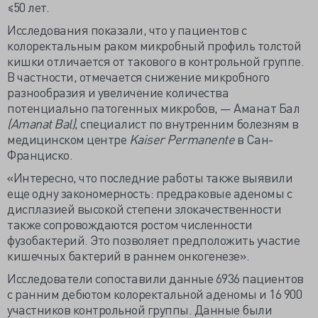
≤50 лет.
Исследования показали, что у пациентов с
колоректальным раком микробный профиль толстой
кишки отличается от такового в контрольной группе.
В частности, отмечается снижение микробного
разнообразия и увеличение количества
потенциально патогенных микробов, — Аманат Бал
(Amanat Bal)
, специалист по внутренним болезням в
медицинском центре
Kaiser Permanente
в Сан-
Франциско.
«Интересно, что последние работы также выявили
еще одну закономерность: предраковые аденомы с
дисплазией высокой степени злокачественности
также сопровождаются ростом численности
фузобактерий. Это позволяет предположить участие
кишечных бактерий в раннем онкогенезе».
Исследователи сопоставили данные 6936 пациентов
с ранним дебютом колоректальной аденомы и 16 900
участников контрольной группы. Данные были