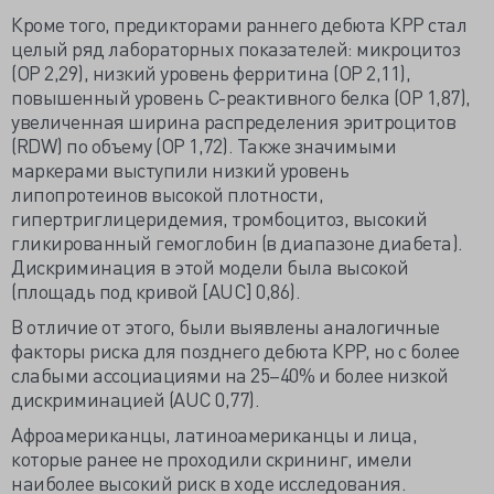
Кроме того, предикторами раннего дебюта КРР стал
целый ряд лабораторных показателей: микроцитоз
(ОР 2,29), низкий уровень ферритина (ОР 2,11),
повышенный уровень С-реактивного белка (ОР 1,87),
увеличенная ширина распределения эритроцитов
(RDW) по объему (ОР 1,72). Также значимыми
маркерами выступили низкий уровень
липопротеинов высокой плотности,
гипертриглицеридемия, тромбоцитоз, высокий
гликированный гемоглобин (в диапазоне диабета).
Дискриминация в этой модели была высокой
(площадь под кривой [AUC] 0,86).
В отличие от этого, были выявлены аналогичные
факторы риска для позднего дебюта КРР, но с более
слабыми ассоциациями на 25–40% и более низкой
дискриминацией (AUC 0,77).
Афроамериканцы, латиноамериканцы и лица,
которые ранее не проходили скрининг, имели
наиболее высокий риск в ходе исследования.