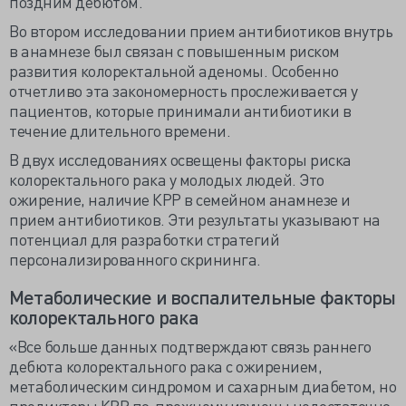
поздним дебютом.
Во втором исследовании прием антибиотиков внутрь
в анамнезе был связан с повышенным риском
развития колоректальной аденомы. Особенно
отчетливо эта закономерность прослеживается у
пациентов, которые принимали антибиотики в
течение длительного времени.
В двух исследованиях освещены факторы риска
колоректального рака у молодых людей. Это
ожирение, наличие КРР в семейном анамнезе и
прием антибиотиков. Эти результаты указывают на
потенциал для разработки стратегий
персонализированного скрининга.
Метаболические и воспалительные факторы
колоректального рака
«Все больше данных подтверждают связь раннего
дебюта колоректального рака с ожирением,
метаболическим синдромом и сахарным диабетом, но
предикторы КРР по-прежнему изучены недостаточно