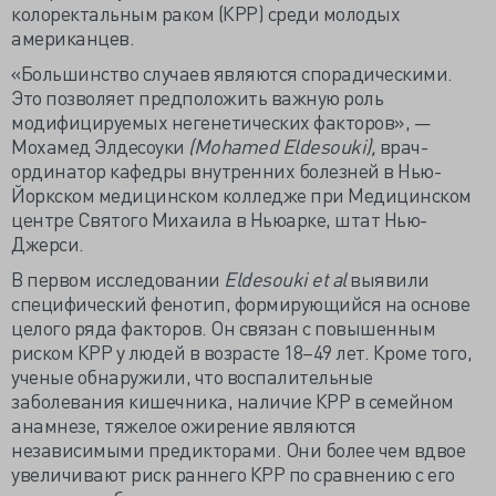
колоректальным раком (КРР) среди молодых
американцев.
«Большинство случаев являются спорадическими.
Это позволяет предположить важную роль
модифицируемых негенетических факторов», —
Мохамед Элдесоуки
(Mohamed Eldesouki),
врач-
ординатор кафедры внутренних болезней в Нью-
Йоркском медицинском колледже при Медицинском
центре Святого Михаила в Ньюарке, штат Нью-
Джерси.
В первом исследовании
Eldesouki et al
выявили
специфический фенотип, формирующийся на основе
целого ряда факторов. Он связан с повышенным
риском КРР у людей в возрасте 18–49 лет. Кроме того,
ученые обнаружили, что воспалительные
заболевания кишечника, наличие КРР в семейном
анамнезе, тяжелое ожирение являются
независимыми предикторами. Они более чем вдвое
увеличивают риск раннего КРР по сравнению с его