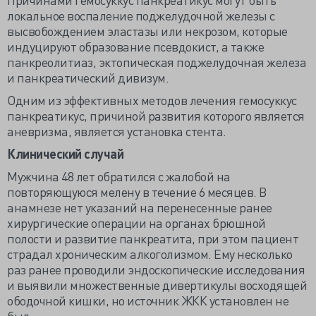
локальное воспаление поджелудочной железы с
высвобождением эластазы или некрозом, которые
индуцируют образование псевдокист, а также
панкреолитиаз, эктопическая поджелудочная железа
и панкреатический дивизум.
Одним из эффективных методов лечения гемосуккус
панкреатикус, причиной развития которого является
аневризма, является установка стента.
Клинический случай
Мужчина 48 лет обратился с жалобой на
повторяющуюся мелену в течение 6 месяцев. В
анамнезе нет указаний на перенесенные ранее
хирургические операции на органах брюшной
полости и развитие панкреатита, при этом пациент
страдал хроническим алкоголизмом. Ему несколько
раз ранее проводили эндоскопические исследования
и выявили множественные дивертикулы восходящей
ободочной кишки, но источник ЖКК установлен не
был.