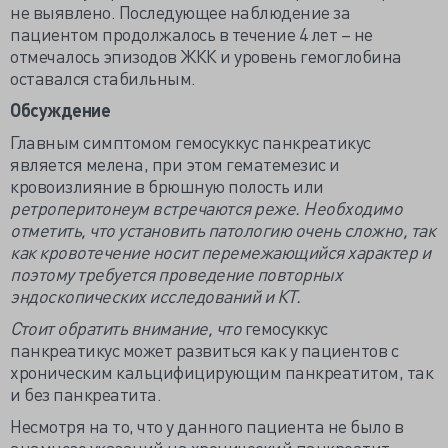
не выявлено. Последующее наблюдение за
пациентом продолжалось в течение 4 лет – не
отмечалось эпизодов ЖКК и уровень гемоглобина
оставался стабильным.
Обсуждение
Главным симптомом гемосуккус панкреатикус
является мелена, при этом гематемезис и
кровоизлияние в брюшную полость или
ретроперитонеум
встречаются реже.
Необходимо
отметить, что установить патологию
очень сложно, так
как кровотечение носит перемежающийся характер и
поэтому
требуется проведение повторных
эндоскопических исследований и КТ.
Стоит обратить внимание, что
гемосуккус
панкреатикус может развиться как у пациентов с
хроническим кальцифицирующим панкреатитом, так
и без панкреатита.
Несмотря на то, что у данного пациента не было в
анамнезе указаний на хронический панкреатит,