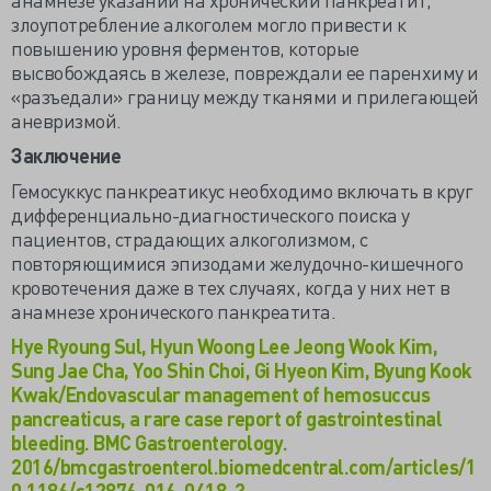
злоупотребление алкоголем могло привести к
повышению уровня ферментов, которые
высвобождаясь в железе, повреждали ее паренхиму и
«разъедали» границу между тканями и прилегающей
аневризмой.
Заключение
Гемосуккус панкреатикус необходимо включать в круг
дифференциально-диагностического поиска у
пациентов, страдающих алкоголизмом, с
повторяющимися эпизодами желудочно-кишечного
кровотечения даже в тех случаях, когда у них нет в
анамнезе хронического панкреатита.
Hye Ryoung Sul, Hyun Woong Lee Jeong Wook Kim,
Sung Jae Cha, Yoo Shin Choi, Gi Hyeon Kim, Byung Kook
Kwak/Endovascular management of hemosuccus
pancreaticus, a rare case report of gastrointestinal
bleeding. BMC Gastroenterology.
2016/bmcgastroenterol.biomedcentral.com/articles/1
0.1186/s12876-016-0418-3