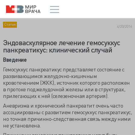
Статьи
4/20/2016
Эндоваскулярное лечение гемосуккус
панкреатикус: клинический случай
Введение
Гемосуккус панкреатикус представляет состояние с
развивающимся желудочно-кишечным
кровотечением (ЖКК), источник которого расположен
в протоке поджелудочной железы или в структурах,
прилегающих к ней (селезеночная артерия).
Аневризма и хронический панкреатит очень часто
ассоциированы с развитием гемосуккус панкреатикус,
но точная причинно-следственная связь между ними
не установлена.
Причинами гемосуккус панкреатикус могут быть