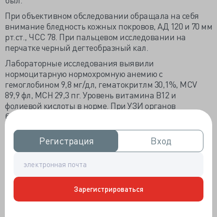
При объективном обследовании обращала на себя
внимание бледность кожных покровов, АД 120 и 70 мм
рт.ст., ЧСС 78. При пальцевом исследовании на
перчатке черный дегтеобразный кал.
Лабораторные исследования выявили
нормоцитарную нормохромную анемию с
гемоглобином 9,8 мг/дл, гематокритлм 30,1%, MCV
89,9 фл, MCH 29,3 пг. Уровень витамина В12 и
фолиевой кислоты в норме. При УЗИ органов
брюшной полости патологических изменений не
выявлено.
Регистрация
Регистрация
Вход
Вход
Пациенту выполнена КТ, по результатам которой
диагностирована саккулярная аневризма 6,0х10,4 мм
в панкреатическом сегменте селезеночной артерии в
месте перехода тела железы в хвост. Аневризма
«выпячивалась» из селезеночной артерии
Зарегистрироваться
перпендикулярно вниз к паренхиме поджелудочной
железы и была связана с панкреатическим протоком.
Участок панкреатического протока, расположенный