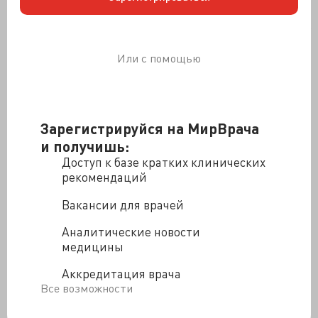
страховщиков объявили об убытках. Раньше
страховое покрытие было ограничительным, но в 2025
году ситуация еще более обострилась.
Или с помощью
По данным
GoodRx,
которая отслеживает, как
страховые компании обращаются с этими
лекарствами, в этом году почти 5 миллионов человек
лишились страхового покрытия для
Zepbound.
А для
Зарегистрируйся на МирВрача
пациентов, чья страховка покрывает некоторые виды
агонистов ГПП-1, 83% препаратов теперь должны
и получишь:
соответствовать некоторым дополнительным
Доступ к базе кратких клинических
требованиям, таким как предварительное
рекомендаций
утверждение лечения страховой компанией.
Вакансии для врачей
Этот двойной удар, связанный с ограниченной
доступностью и неподъемными ценами, заставил
Аналитические новости
пациентов обратиться в аптеки, где они смогли
медицины
приобрести лекарства гораздо дешевле. Например,
Аккредитация врача
телемедицинская компания
Hims & Hers
предлагает
Все возможности
месячный запас семаглутида по цене 165 долларов. В
настоящее время эта компания пытается найти