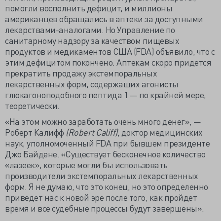
помогли восполнить дефицит, и миллионы
американцев обращались в аптеки за доступными
лекарствами-аналогами. Но Управление по
санитарному надзору за качеством пищевых
продуктов и медикаментов США (FDA) объявило, что с
этим дефицитом покончено. Аптекам скоро придется
прекратить продажу экстемпоральных
лекарственных форм, содержащих агонисты
глюкагоноподобного пептида 1 — по крайней мере,
теоретически.
«На этом можно заработать очень много денег», —
Роберт Калифф
(Robert Califf),
доктор медицинских
наук, уполномоченный FDA при бывшем президенте
Джо Байдене. «Существует бесконечное количество
«лазеек», которые могли бы использовать
производители экстемпоральных лекарственных
форм. Я не думаю, что это конец, но это определенно
приведет нас к новой эре после того, как пройдет
время и все судебные процессы будут завершены».