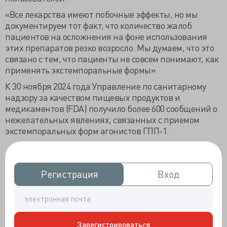
«Все лекарства имеют побочные эффекты, но мы
документируем тот факт, что количество жалоб
пациентов на осложнения на фоне использования
этих препаратов резко возросло. Мы думаем, что это
связано с тем, что пациенты не совсем понимают, как
применять экстемпоральные формы».
К 30 ноября 2024 года Управление по санитарному
надзору за качеством пищевых продуктов и
медикаментов (FDA) получило более 600 сообщений о
нежелательных явлениях, связанных с приемом
экстемпоральных форм агонистов ГПП-1.
Ценовая доступность
Регистрация
Регистрация
Вход
Вход
Несмотря на свою популярность, агонисты ГПП-1
недешевы. Стоимость оригинальных лекарственных
препаратов превышает 1000 долларов в месяц.
Согласно обзору больниц
Becker's,
стремительный
рост спроса привел к тому, что несколько
Зарегистрироваться