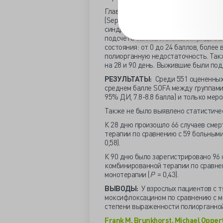
Главным критерием оценки была сте
(Sepsis-related Organ Failure), кото
синдромом, находящихся на интенси
подсчета баллов и описания ряда ос
состояния: от 0 до 24 баллов, боле
полиорганную недостаточность. Так
на 28 и 90 день. Выжившие были под
РЕЗУЛЬТАТЫ:
Среди 551 оцененных 
среднем балле SOFA между группами,
95% ДИ, 7.8-8.8 балла) и только мероп
Также не было выявлено статистичес
К 28 дню произошло 66 случаев смер
терапии по сравнению с 59 больными 
0,58).
К 90 дню было зарегистрировано 96 
комбинированной терапии по сравнен
монотерапии (
P
= 0,43).
ВЫВОДЫ:
У взрослых пациентов с 
моксифлоксацином по сравнению с 
степени выраженности полиорганной 
Frank M. Brunkhorst, Michael Oppert