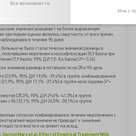
Все возможности
пень полиорганной недостаточности по шкале SOFA
Или с 
рая является балльной шкалой у больных с септическим
вной терапии. Шкала больше предназначена для быстрого
ложнений, чем для прогноза исхода заболевания. Оценка
е высокие значения указывают на более выраженную
же критерием оценки являлась смертность от всех причин
 наблюдением в течение 90 дней.
больных не было статистически значимой разницы в
 получавшими меропенем и моксифлоксацин (8,3 балла при
енем (7,9 балла; 95% ДИ 7,5- 8,4 балла) (
Р
= 0,36).
ки значимой разницы в летальности на 28 и 90-день.
ти (23,9%, 95% ДИ 19,0% -29,4%) в группе комбинированной
(21,9%, 95% ДИ 17,1% -27,4%) в группе монотерапии (
P
=
смертей (35,3%, 95% ДИ 29,6% -41,3%) в группе
ию с 84 (32,1%, 95% ДИ 26,5% -38,1%) в группе
тяжелым сепсисом комбинированное лечение меропенемом с
монотерапией меропенемом не приводит к снижению
недостаточности и не влияет на исход.
, Gernot Marx et al. Effect of Empirical Treatment With