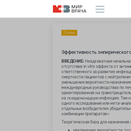
Статьи
Эффективность эмпирического
ВВЕДЕНИЕ:
Неадекватная начальная
отсутствие in vitro эффекта от ант
ответственного за развитие инфекци
смертности пациентов с нейтропени
уменьшения вероятности назначения
международных руководствах по леч
ориентированная на грамотрицатель
на
псевдомонадную
инфекцию. Тем н
одного исследования или мета-анали
отдельных возбудителях убедительн
комбинации препаратов».
Теоретическая база для назначения
увеличение вероятности того