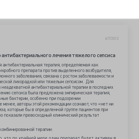
6/7/2012
 антибактериального лечения тяжелого сепсиса
 антибактериальная терапия, определяемая как
имикробного препарата против выделенного возбудителя,
онного заболевания, связана с ростом заболеваемости и
ческой лихорадкой или тяжелым сепсисом. Для
 неадекватной антибактериальной терапии в последних
ению сепсиса была предложена эмпирическая терапия,
ные бактерии, особенно при подозрении
е менее, авторы этой рекомендации сознают, что «нет ни
за, которые бы в определенной группе пациентов при
о показали превосходный клинический результат
 комбинированной терапии:
, что по крайней мере один препарат будет активен в