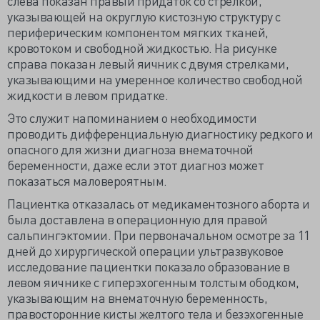
слева показан правый придаток со стрелкой,
указывающей на округлую кистозную структуру с
периферическим компонентом мягких тканей,
кровотоком и свободной жидкостью. На рисунке
справа показан левый яичник с двумя стрелками,
указывающими на умеренное количество свободной
жидкости в левом придатке.
Это служит напоминанием о необходимости
проводить дифференциальную диагностику редкого и
опасного для жизни диагноза внематочной
беременности, даже если этот диагноз может
показаться маловероятным.
Пациентка отказалась от медикаментозного аборта и
была доставлена в операционную для правой
сальпингэктомии. При первоначальном осмотре за 11
дней до хирургической операции ультразвуковое
исследование пациентки показало образование в
левом яичнике с гиперэхогенным толстым ободком,
указывающим на внематочную беременность,
правосторонние кисты желтого тела и безэхогенные