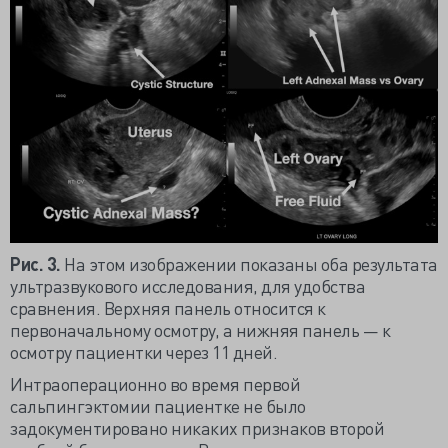
Рис. 3.
На этом изображении показаны оба результата
ультразвукового исследования, для удобства
сравнения. Верхняя панель относится к
первоначальному осмотру, а нижняя панель — к
осмотру пациентки через 11 дней.
Интраоперационно во время первой
сальпингэктомии пациентке не было
задокументировано никаких признаков второй