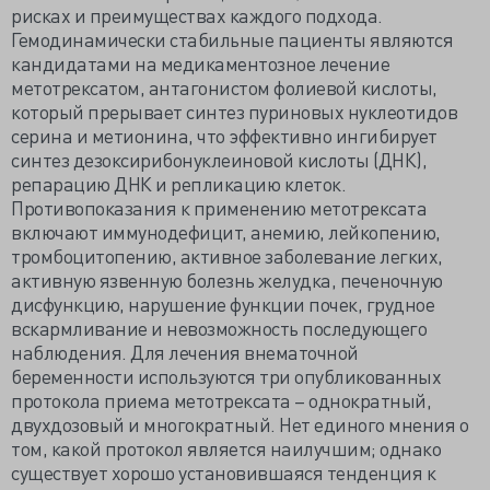
рисках и преимуществах каждого подхода.
Гемодинамически стабильные пациенты являются
кандидатами на медикаментозное лечение
метотрексатом, антагонистом фолиевой кислоты,
который прерывает синтез пуриновых нуклеотидов
серина и метионина, что эффективно ингибирует
синтез дезоксирибонуклеиновой кислоты (ДНК),
репарацию ДНК и репликацию клеток.
Противопоказания к применению метотрексата
включают иммунодефицит, анемию, лейкопению,
тромбоцитопению, активное заболевание легких,
активную язвенную болезнь желудка, печеночную
дисфункцию, нарушение функции почек, грудное
вскармливание и невозможность последующего
наблюдения. Для лечения внематочной
беременности используются три опубликованных
протокола приема метотрексата – однократный,
двухдозовый и многократный. Нет единого мнения о
том, какой протокол является наилучшим; однако
существует хорошо установившаяся тенденция к