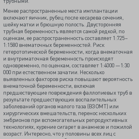
трубными.
Менее распространенные места имплантации
включают яичник, рубец после кесарева сечения,
шейку матки и брюшную полость. Двусторонняя
трубная беременность является самой редкой, по
оценкам, ее распространенность составляет 1:725–
1:1580 внематочных беременностей. Риск
гетеротопической беременности, когда внематочная
и внутриматочная беременность происходят
одновременно, по оценкам, составляет 1:4000 —1:30
000 при естественном зачатии. Несколько
выявленных факторов риска повышают вероятность
внематочной беременности, включая
предшествующие повреждения фаллопиевых труб в
результате предшествующих воспалительных
заболеваний органов малого таза (ВЗОМТ) или
хирургических вмешательств, перенос нескольких
эмбрионов при вспомогательных репродуктивных
технологиях, курение сигарет в анамнезе и пожилой
возраст. Интересно, что у половины всех лиц с