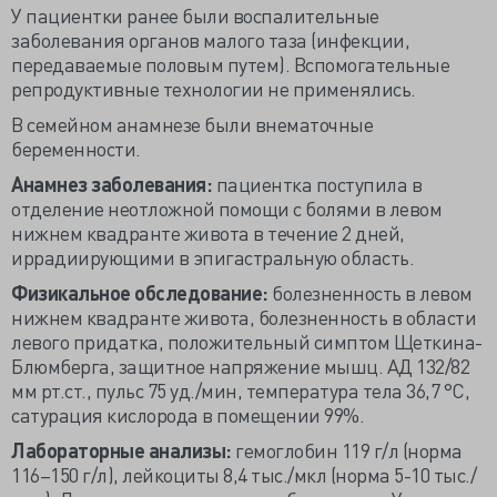
У пациентки ранее были воспалительные
заболевания органов малого таза (инфекции,
передаваемые половым путем). Вспомогательные
репродуктивные технологии не применялись.
В семейном анамнезе были внематочные
беременности.
Анамнез заболевания:
пациентка поступила в
отделение неотложной помощи с болями в левом
нижнем квадранте живота в течение 2 дней,
иррадиирующими в эпигастральную область.
Физикальное обследование:
болезненность в левом
нижнем квадранте живота, болезненность в области
левого придатка, положительный симптом Щеткина-
Блюмберга, защитное напряжение мышц. АД 132/82
мм рт.ст., пульс 75 уд./мин, температура тела 36,7 °С,
сатурация кислорода в помещении 99%.
Лабораторные анализы:
гемоглобин 119 г/л (норма
116–150 г/л), лейкоциты 8,4 тыс./мкл (норма 5-10 тыс./