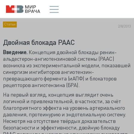
Статьи
2/8/2013
Двойная блокада РААС
Введение.
Концепция двойной блокады ренин-
альдестерон-ангиотензиновой системы (РААС)
возникла из экспериментальной модели, показавшей
синергизм ингибиторов ангиотензин-
превращающего фермента (иАПФ) и блокаторов
рецепторов ангиотензина (БРА).
На первый взгляд, концепция выглядит очень
логичной и привлекательной, в частности, за счёт
благоприятного эффекта на уровень артериального
давления, протеинурию и эндотелиальную систему.
Несмотря на отсутствие твёрдых доказательств
безопасности и эффективности, двойную блокаду
РААС включили в несколько клинических руководств.