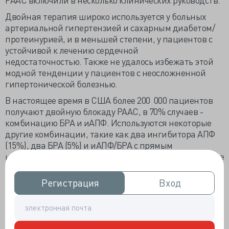
Двойная терапия широко используется у больных
артериальной гипертензией и сахарным диабетом/
протеинурией, и в меньшей степени, у пациентов с
устойчивой к лечению сердечной
недостаточностью. Также не удалось избежать этой
модной тенденции у пациентов с неосложненной
гипертонической болезнью.
В настоящее время в США более 200 000 пациентов
получают двойную блокаду РААС, в 70% случаев -
комбинацию БРА и иАПФ. Используются некоторые
другие комбинации, такие как два ингибитора АПФ
(15%), два БРА (5%) и иАПФ/БРА с прямым
ингибитором ренина – алискиреном (8%). При этом не
были определены долгосрочная эффективность и
безопасность двойной блокады РААС.
Регистрация
Регистрация
Вход
Вход
Настоящее исследование было посвящено сравнению
долгосрочной эффективности и токсичности
монотерапии и двойной блокады РААС любыми
двумя препаратами иАПФ, БРА или алискиреном.