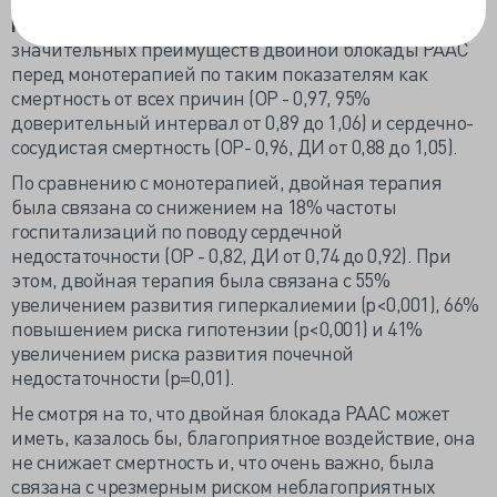
Результаты и выводы.
Не было выявлено
значительных преимуществ двойной блокады РААС
перед монотерапией по таким показателям как
смертность от всех причин (ОР - 0,97, 95%
доверительный интервал от 0,89 до 1,06) и сердечно-
сосудистая смертность (ОР- 0,96, ДИ от 0,88 до 1,05).
По сравнению с монотерапией, двойная терапия
была связана со снижением на 18% частоты
госпитализаций по поводу сердечной
недостаточности (ОР - 0,82, ДИ от 0,74 до 0,92). При
этом, двойная терапия была связана с 55%
увеличением развития гиперкалиемии (р<0,001), 66%
повышением риска гипотензии (р<0,001) и 41%
увеличением риска развития почечной
недостаточности (р=0,01).
Не смотря на то, что двойная блокада РААС может
иметь, казалось бы, благоприятное воздействие, она
не снижает смертность и, что очень важно, была
связана с чрезмерным риском неблагоприятных