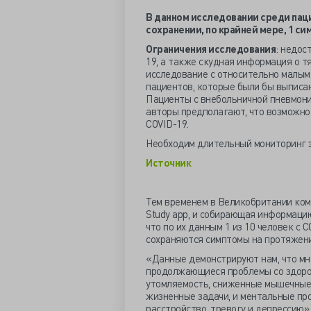
В данном исследовании среди пац
сохранении, по крайней мере, 1 си
Ограничения исследования
: недос
19, а также скудная информация о т
исследование с относительно малым
пациентов, которые были бы выписан
Пациенты с внебольничной пневмони
авторы предполагают, что возможно
COVID-19.
Необходим длительный мониторинг э
Источник
Тем временем в Великобритании ко
Study app, и собирающая информацию
что по их данным 1 из 10 человек с 
сохраняются симптомы на протяжени
«Данные демонстрируют нам, что мн
продолжающиеся проблемы со здоро
утомляемость, сниженные мышечные
жизненные задачи, и ментальные про
расстройство, тревогу и депрессию»