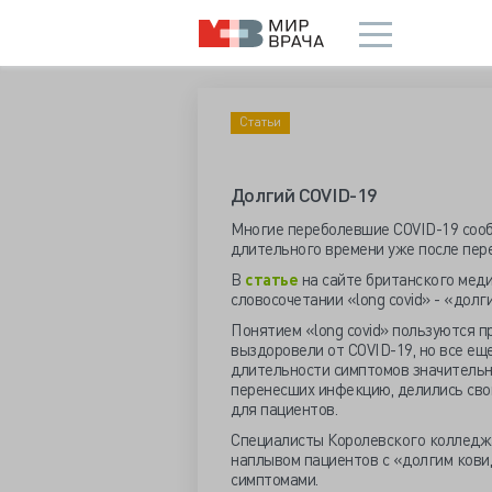
Статьи
Долгий COVID-19
Многие переболевшие COVID-19 сооб
длительного времени уже после пер
В
статье
на сайте британского мед
словосочетании «long covid» - «долг
Понятием «long covid» пользуются п
выздоровели от COVID-19, но все е
длительности симптомов значительн
перенесших инфекцию, делились сво
для пациентов.
Специалисты Королевского колледжа
наплывом пациентов с «долгим ковид
симптомами.