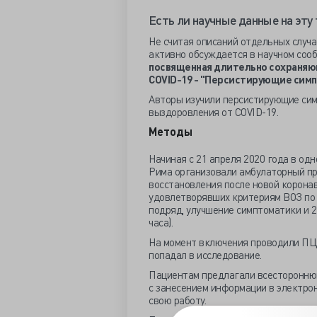
Есть ли научные данные на эту
Не считая описаний отдельных случа
активно обсуждается в научном сооб
посвященная длительно сохраняю
COVID-19 - "Персистирующие симпт
Авторы изучили персистирующие сим
выздоровления от COVID-19.
Методы
Начиная с 21 апреля 2020 года в од
Рима организовали амбулаторный пр
восстановления после новой корона
удовлетворявших критериям ВОЗ по 
подряд, улучшение симптоматики и 2
часа).
На момент включения проводили ПЦР
попадал в исследование.
Пациентам предлагали всесторонню
с занесением информации в электро
свою работу.