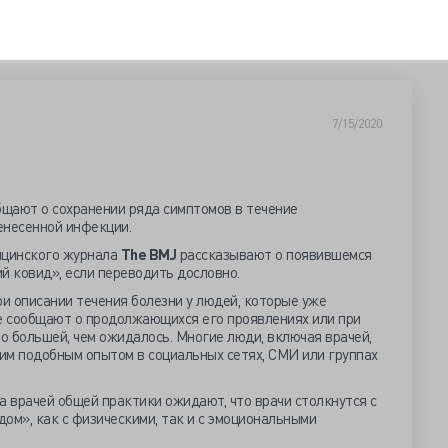
7/15/2020
щают о сохранении ряда симптомов в течение
енесенной инфекции.
ицинского журнала
The BMJ
рассказывают о появившемся
ий ковид», если переводить дословно.
ри описании течения болезни у людей, которые уже
ще сообщают о продолжающихся его проявлениях или при
о большей, чем ожидалось. Многие люди, включая врачей,
им подобным опытом в социальных сетях, СМИ или группах
 врачей общей практики ожидают, что врачи столкнутся с
ом», как с физическими, так и с эмоциональными