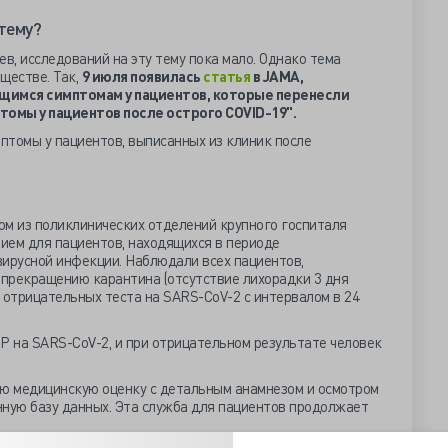
 тему?
ев, исследований на эту тему пока мало. Однако тема
ществе. Так,
9 июля появилась
статья
в
JAMA,
щимся симптомам у пациентов, которые перенесли
омы у пациентов после острого COVID-19".
птомы у пациентов, выписанных из клиник после
ном из поликлинических отделений крупного госпиталя
ием для пациентов, находящихся в периоде
вирусной инфекции. Наблюдали всех пациентов,
прекращению карантина (отсутствие лихорадки 3 дня
 отрицательных теста на SARS-CoV-2 с интервалом в 24
 на SARS-CoV-2, и при отрицательном результате человек
ю медицинскую оценку с детальным анамнезом и осмотром
нную базу данных. Эта служба для пациентов продолжает