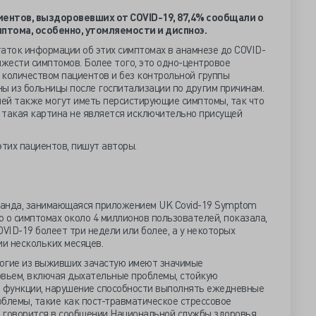
иентов, выздоровевших от
COVID-19, 87,4% сообщали о
мптома, особенно, утомляемости и диспноэ.
таток информации об этих симптомах в анамнезе до COVID-
яжести симптомов. Более того, это одно-центровое
 количеством пациентов и без контрольной группы
ы из больницы после госпитализации по другим причинам.
ей также могут иметь персистирующие симптомы, так что
 такая картина не является исключительно присущей
тих пациентов, пишут авторы.
манда, занимающаяся приложением UK Covid-19 Symptom
 о симптомах около 4 миллионов пользователей, показала,
COVID-19 болеет три недели или более, а у некоторых
и нескольких месяцев.
огие из выживших зачастую имеют значимые
вьем, включая дыхательные проблемы, стойкую
 функции, нарушение способности выполнять ежедневные
блемы, такие как пост-травматическое стрессовое
, говорится в сообщении Национальной службы здоровья