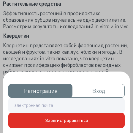
Растительные средства
Эффективность растений в профилактике
образования рубцов изучалась не одно десятилетие.
Рассмотрим результаты исследований in vitro и in vivo.
Кверцетин
Кверцетин представляет собой флавоноид растений,
овощей и фруктов, таких как лук, яблоки и ягоды. В
исследованиях in vitro показано, что кверцетин
снижает пролиферацию фибробластов келоидных
рубцов и уменьшает продукцию коллагена. В
исследованиях на мышиных моделях
продемонстрирована роль кверцетина в улучшении
Регистрация
Регистрация
Вход
Вход
организации коллагена, процесса, который, как
известно, играет важную роль в формировании
гипертрофических рубцов.
Экстракт лука
Зарегистрироваться
В исследованиях in vitro обнаружена
противовоспалительная и противопролиферативная