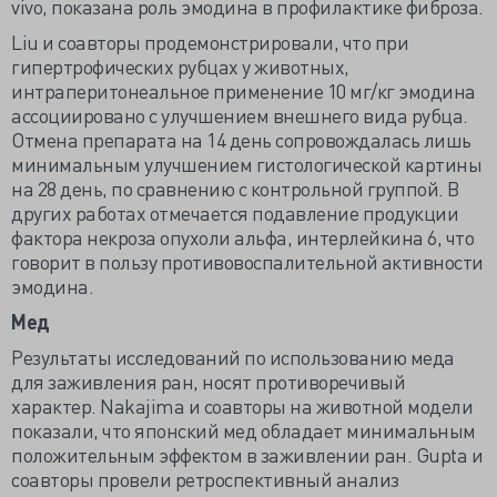
vivo, показана роль эмодина в профилактике фиброза.
Liu и соавторы продемонстрировали, что при
гипертрофических рубцах у животных,
интраперитонеальное применение 10 мг/кг эмодина
ассоциировано с улучшением внешнего вида рубца.
Отмена препарата на 14 день сопровождалась лишь
минимальным улучшением гистологической картины
на 28 день, по сравнению с контрольной группой. В
других работах отмечается подавление продукции
фактора некроза опухоли альфа, интерлейкина 6, что
говорит в пользу противовоспалительной активности
эмодина.
Мед
Результаты исследований по использованию меда
для заживления ран, носят противоречивый
характер. Nakajima и соавторы на животной модели
показали, что японский мед обладает минимальным
положительным эффектом в заживлении ран. Gupta и
соавторы провели ретроспективный анализ