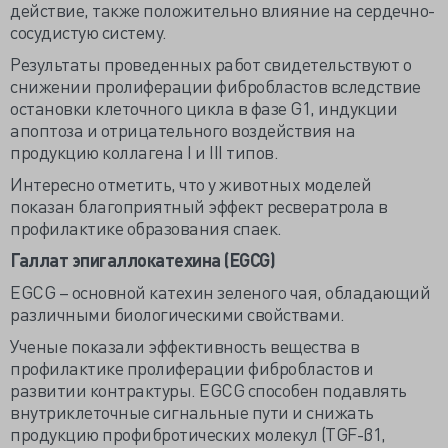
действие, также положительно влияние на сердечно-
сосудистую систему.
Результаты проведенных работ свидетельствуют о
снижении пролиферации фибробластов вследствие
остановки клеточного цикла в фазе G1, индукции
апоптоза и отрицательного воздействия на
продукцию коллагена I и III типов.
Интересно отметить, что у животных моделей
показан благоприятный эффект ресвератрола в
профилактике образования спаек.
Галлат эпигаллокатехина (
EGCG
)
EGCG – основной катехин зеленого чая, обладающий
различными биологическими свойствами.
Ученые показали эффективность вещества в
профилактике пролиферации фибробластов и
развитии контрактуры. EGCG способен подавлять
внутриклеточные сигнальные пути и снижать
продукцию профибротических молекул (TGF-β1,