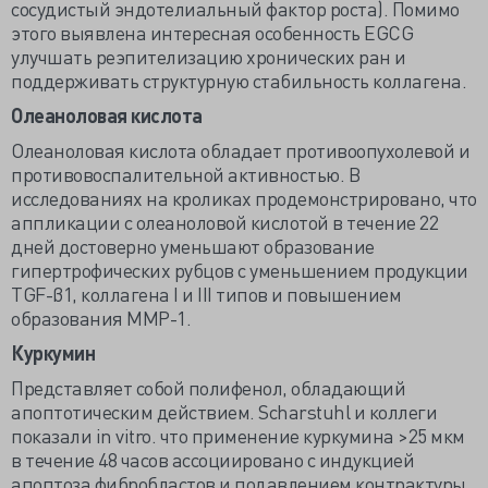
сосудистый эндотелиальный фактор роста). Помимо
этого выявлена интересная особенность EGCG
улучшать реэпителизацию хронических ран и
поддерживать структурную стабильность коллагена.
Олеаноловая кислота
Олеаноловая кислота обладает противоопухолевой и
противовоспалительной активностью. В
исследованиях на кроликах продемонстрировано, что
аппликации с олеаноловой кислотой в течение 22
дней достоверно уменьшают образование
гипертрофических рубцов с уменьшением продукции
TGF-β1, коллагена I и III типов и повышением
образования MMP-1.
Куркумин
Представляет собой полифенол, обладающий
апоптотическим действием. Scharstuhl и коллеги
показали in vitro. что применение куркумина >25 мкм
в течение 48 часов ассоциировано с индукцией
апоптоза фибробластов и подавлением контрактуры