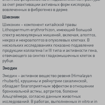
за счет реактивации активных форм кислорода,
вовлеченных в фиброгенез в дерме.
Шиконин
Шиконин – компонент китайской травы
Lithospermum erythrorhizon, имеющий большой
спектр молекулярных мишеней, включая, апоптоз,
некроз и некроапоптоз в опухолевых клетках. В
нескольких исследованиях показано подавление
продукции коллагена I и III типа и активности гена,
отвечающего за синтез гладкомышечных клеток в
рубце.
Эмодин
Эмодин – активное вещество ревеня (Himalayan
rhubarb), крушины и рейнутрии сахалинской,
обладает благоприятным эффектом в отношении
бронхиальной астмы, артритов, болезни
Альцгеймера, согласно данным животных
исследований. В работах, выполненных in vitro и in