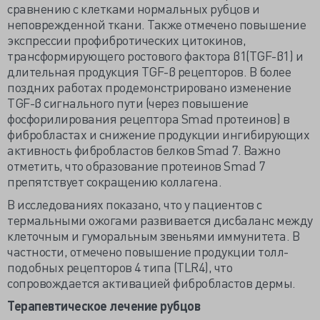
сравнению с клетками нормальных рубцов и
неповрежденной ткани. Также отмечено повышение
экспрессии профибротических цитокинов,
трансформирующего ростового фактора β1(TGF-β1) и
длительная продукция TGF-β рецепторов. В более
поздних работах продемонстрировано изменение
TGF-β сигнального пути (через повышение
фосфорилирования рецептора Smad протеинов) в
фибробластах и снижение продукции ингибирующих
активность фибробластов белков Smad 7. Важно
отметить, что образование протеинов Smad 7
препятствует сокращению коллагена.
В исследованиях показано, что у пациентов с
термальными ожогами развивается дисбаланс между
клеточным и гуморальным звеньями иммунитета. В
частности, отмечено повышение продукции толл-
подобных рецепторов 4 типа (TLR4), что
сопровождается активацией фибробластов дермы.
Терапевтическое лечение рубцов