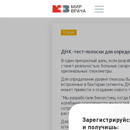
Статьи
ДНК -тест-полоски для опреде
В один прекрасный день, если разра
станет реальностью, больные саха
оригинальные глюкометры.
Для определения уровня глюкозы бы
встроенные в бактерии сегменты ДН
может привести к созданию нового т
"Мы разработали биосистему, когда
колебания осмолярности жидкостей,
сотрудник университета, биолог Эри
растворе, в этом случае, глюкозы.
Зарегистрируйс
Для своего проекта студенты «скон
и получишь:
штаммам
E. coli
определять присутст