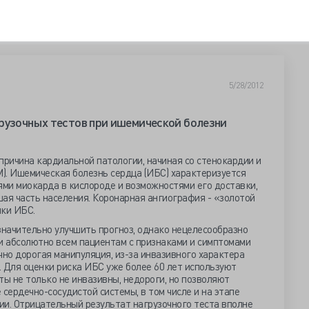
5/28/2012
рузочных тестов при ишемической болезни
 причина кардиальной патологии, начиная со стенокардии и
). Ишемическая болезнь сердца (ИБС) характеризуется
ми миокарда в кислороде и возможностями его доставки,
ая часть населения. Коронарная ангиография - «золотой
ики ИБС.
начительно улучшить прогноз, однако нецелесообразно
 абсолютно всем пациентам с признаками и симптомами
но дорогая манипуляция, из-за инвазивного характера
 Для оценки риска ИБС уже более 60 лет используют
ты не только не инвазивны, недороги, но позволяют
 сердечно-сосудистой системы, в том числе и на этапе
ии. Отрицательный результат нагрузочного теста вполне