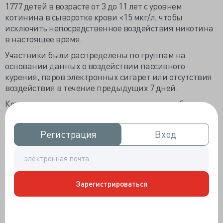
1777 детей в возрасте от 3 до 11 лет с уровнем
котинина в сыворотке крови <15 мкг/л, чтобы
исключить непосредственное воздействия никотина
в настоящее время.
Участники были распределены по группам на
основании данных о воздействии пассивного
курения, паров электронных сигарет или отсутствия
воздействия в течение предыдущих 7 дней.
Концентрация котинина в сыворотке крови была
измерена в качестве основного показателя для
количественной оценки абсорбции никотина.
Регистрация
Регистрация
Вход
Вход
Результаты:
Абсорбция никотина была самой
высокой среди детей, подвергавшихся воздействию
пассивного курения обычных сигарет, при этом
концентрация котинина в сыворотке крови составила
Зарегистрироваться
0,494 мкг/л (95% ДИ, 0,386–0,633 мкг/л).
У детей, подвергшихся воздействию паров
электронных сигарет, концентрация котинина в
сыворотке крови составила 0,081 пг/л (95% ДИ, 0,048–