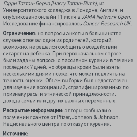
Гарри Таттан-Берча (
Harry
Tattan-
Birch)
, из
Университетского колледжа в Лондоне, Англия, и
опубликовано онлайн 11 июля в
JAMA Network Open
.
Исследование финансировалось
Cancer Research UK.
Ограничения:
на вопросы анкеты в большинстве
случаев отвечал один из родителей, который,
возможно, не решался сообщить о воздействии
сигарет на ребенка. При первоначальном опросе
были заданы вопросы о пассивном курении в течение
последних 7 дней, но образцы крови были взяты
несколькими днями позже, что может повлиять на
точность оценки. Объем выборки был недостаточен
для изучения ассоциаций, стратифицированных по
признаку расы и этнической принадлежности,
дохода семьи или других важных переменных.
Раскрытие информации:
авторы сообщали о
получении грантов от Pfizer, Johnson & Johnson,
Национального центра по отказу от курения.
Источник: