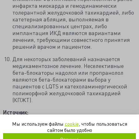
инфаркта миокарда и гемодинамически
толерантной желудочковой тахикардией, либо
катетерная абляция, выполняемая в
специализированных центрах, либо
имплантация ИКД являются вариантами
лечения, требующими совместного принятия
решений врачом и пациентом.
Для некоторых заболеваний назначается
медикаментозное лечение. Неселективные
бета-блокаторы надолол или пропранолол
являются бета-блокаторами выбора у
пациентов с LQTS и катехоламинергической
полиморфной желудочковой тахикардией
(КПЖТ).
Источник:
https://www.medscape.com/viewarticle/987398
Мы используем файлы
cookie
, чтобы пользоваться
сайтом было удобно
аритмия
внезапная смерть
желудочек