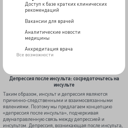
антидепрессанты, отчасти из-за их
Доступ к базе кратких клинических
антитромботического действия, могут увеличивать
рекомендаций
риск осложнений в виде кровотечения, усиления
Вакансии для врачей
воспаления, увеличения веса, кардиотоксичности и
гипертензии. Следовательно, это может вызвать
Аналитические новости
инсульт из-за повреждения кровеносных сосудов
медицины
головного мозга. Как исследование «случай–
контроль», так и перекрестное исследование
Аккредитация врача
показали, что риск инсульта увеличивается на целых
Все возможности
20–50% при приеме антидепрессантов.
Депрессия после инсульта: сосредоточьтесь на
инсульте
Таким образом, инсульт и депрессия являются
причинно-следственными и взаимосвязанными
явлениями. Поэтому мы предлагаем концепцию
«депрессия после инсульта», подчеркивая
двунаправленную связь между депрессией и
инсультом. Депрессия, возникающая после инсульта,