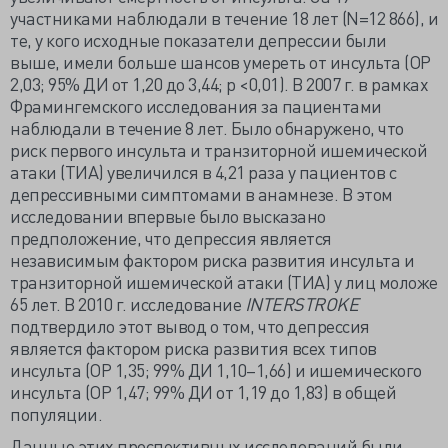
участниками наблюдали в течение 18 лет (N=12 866), и
те, у кого исходные показатели депрессии были
выше, имели больше шансов умереть от инсульта (ОР
2,03; 95% ДИ от 1,20 до 3,44; p <0,01). В 2007 г. в рамках
Фрамингемского исследования за пациентами
наблюдали в течение 8 лет. Было обнаружено, что
риск первого инсульта и транзиторной ишемической
атаки (ТИА) увеличился в 4,21 раза у пациентов с
депрессивными симптомами в анамнезе. В этом
исследовании впервые было высказано
предположение, что депрессия является
независимым фактором риска развития инсульта и
транзиторной ишемической атаки (ТИА) у лиц моложе
65 лет. В 2010 г. исследование
INTERSTROKE
подтвердило этот вывод о том, что депрессия
является фактором риска развития всех типов
инсульта (ОР 1,35; 99% ДИ 1,10–1,66) и ишемического
инсульта (ОР 1,47; 99% ДИ от 1,19 до 1,83) в общей
популяции.
Данные этих проспективных исследований были