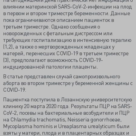
влиянии материнской SARS-CoV-2-инфекции на плод
в первом и втором триместре беременности. Данные
пока ограничиваются описанием пациенток в
третьем триместре. Однако сообщения о
новорожденных с фетальным дистрессом или
требующих госпитализацию в интенсивную терапию
(1,2), а также о мертворожденных младенцах у
матерей, перенесших COVID-19 в третьем триместре
(3), предполагают возможность COVID-19-
индуцированной патологии плаценты.
В статье представлен случай самопроизвольного
аборта во втором триместре у беременной женщины с
COVID-19.
Пациентка поступила в Лозаннскую университетскую
клинику 20 марта 2020 года. Результаты ПЦР на SARS-
CoV-2, посевы на бактериальные возбудители и ПЦР
на Chlamydia trachomatis, Neisseria gonorrhoeae,
Mycoplasma hominis и Ureaplasma urealyticum были
взяты у матери, плода и в плацентарных образцах и