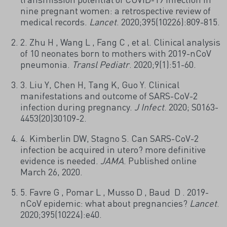
nine pregnant women: a retrospective review of
medical records.
Lancet
. 2020;395(10226):809-815.
2. Zhu H , Wang L , Fang C , et al. Clinical analysis
of 10 neonates born to mothers with 2019-nCoV
pneumonia.
Transl Pediatr
. 2020;9(1):51-60.
3. Liu Y, Chen H, Tang K, Guo Y. Clinical
manifestations and outcome of SARS-CoV-2
infection during pregnancy.
J Infect
. 2020; S0163-
4453(20)30109-2.
4. Kimberlin DW, Stagno S. Can SARS-CoV-2
infection be acquired in utero? more definitive
evidence is needed.
JAMA
. Published online
March 26, 2020.
5. Favre G , Pomar L , Musso D , Baud D . 2019-
nCoV epidemic: what about pregnancies?
Lancet
.
2020;395(10224):e40.