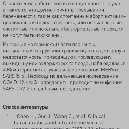
Ограничения работы включают единичность случая,
а также то, что другие причины прерывания
беременности, такие как спонтанный аборт, истмико-
цервикальная недостаточность, или невыявленные
системные или локальные бактериальные инфекции,
не могут быть исключены.
Инфекция материнской части плаценты,
вызывающая острую или хроническую плацентарную
недостаточность, приводящую к последующему
выкидышу или задержке роста плода, наблюдалась в
40% материнских случаев инфицирования MERS и
SARS (5, 6). Необходимо дальнейшее исследование
COVID-19, чтобы определить, приводит ли инфекция
SARS-CoV-2 к подобным последствиям.
Список литературы
1. Chen H , Guo J , Wang C , et al. Clinical
characteristics and intrauterine vertical
transmission potential of COVID-19 infection in