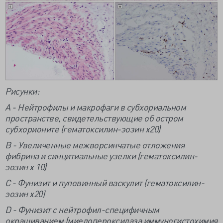
Рисунки:
А - Нейтрофилы и макрофаги в субхориальном
пространстве, свидетельствующие об остром
субхорионите (гематоксилин-эозин х20)
В - Увеличенные межворсинчатые отложения
фибрина и синцитиальные узелки (гематоксилин-
эозин х 10)
С - Фунизит и пуповинный васкулит (гематоксилин-
эозин х20)
D - Фунизит с нейтрофил-специфичным
окрашиванием (миелопероксидаза иммуногистохимия