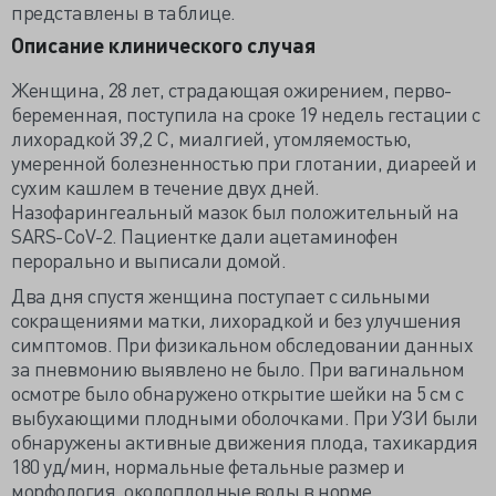
представлены в таблице.
Описание клинического случая
Женщина, 28 лет, страдающая ожирением, перво-
беременная, поступила на сроке 19 недель гестации с
лихорадкой 39,2 С, миалгией, утомляемостью,
умеренной болезненностью при глотании, диареей и
сухим кашлем в течение двух дней.
Назофарингеальный мазок был положительный на
SARS-CoV-2. Пациентке дали ацетаминофен
перорально и выписали домой.
Два дня спустя женщина поступает с сильными
сокращениями матки, лихорадкой и без улучшения
симптомов. При физикальном обследовании данных
за пневмонию выявлено не было. При вагинальном
осмотре было обнаружено открытие шейки на 5 см с
выбухающими плодными оболочками. При УЗИ были
обнаружены активные движения плода, тахикардия
180 уд/мин, нормальные фетальные размер и
морфология, околоплодные воды в норме.