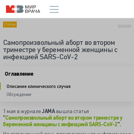
Статьи
5/6/2020
Самопроизвольный аборт во втором
триместре у беременной женщины с
инфекцией SARS-CoV-2
Оглавление
Описание клинического случая
Обсуждение
1 мая в журнале
JAMA
вышла статья
"
Самопроизвольный аборт во втором триместре у
беременной женщины с инфекцией SARS-CoV-2
".
На сегодняшний день практически нет информации о