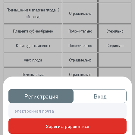
Подмышечная впадина плода (2
Отрицательно
образца)
Плацента субмембранно
Положительно
Стерильно
Котиледон плаценты
Положительно
Стерильно
Анус плода
Отрицательно
Печень плода
Отрицательно
Тимус плода
Отрицательно
Регистрация
Регистрация
Вход
Вход
Легкие плода
Отрицательно
Зарегистрироваться