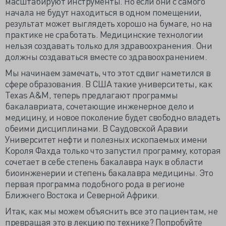
масштабируют инструменты. Но если они с самого
начала не будут находиться в одном помещении,
результат может выглядеть хорошо на бумаге, но на
практике не сработать. Медицинские технологии
нельзя создавать только для здравоохранения. Они
должны создаваться вместе со здравоохранением.
Мы начинаем замечать, что этот сдвиг наметился в
сфере образования. В США такие университеты, как
Texas A&M, теперь предлагают программы
бакалавриата, сочетающие инженерное дело и
медицину, и новое поколение будет свободно владеть
обеими дисциплинами. В Саудовской Аравии
Университет нефти и полезных ископаемых имени
Короля Фахда только что запустил программу, которая
сочетает в себе степень бакалавра наук в области
биоинженерии и степень бакалавра медицины. Это
первая программа подобного рода в регионе
Ближнего Востока и Северной Африки.
Итак, как мы можем объяснить все это пациентам, не
превращая это в лекцию по технике? Попробуйте