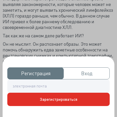
выявляя закономерности, которые человек может не
заметить, и могут выявить хронический лимфолейкоз
(ХЛЛ) гораздо раньше, чем обычно. В данном случае
ИИ привел к более раннему обследованию и
своевременной диагностике ХЛЛ.
Так как же на самом деле работает ИИ?
Он не мыслит. Он распознает образы. Это может
помочь обнаружить едва заметные особенности на
рентгеновских снимках и компьютерной томографии,
проанализировать уровни риска на основании
записей врача, прогнозировать ухудшение состояния,
распознавая тенденции в данных о состоянии
Регистрация
Регистрация
Вход
Вход
здоровья, и проводить сортировку с помощью средств
проверки симптомов и ботов.
Но даже хорошие инструменты все равно могут
давать сбои.
Зарегистрироваться
Прежде чем следовать советам ИИ, задайте себе три
важных вопроса::