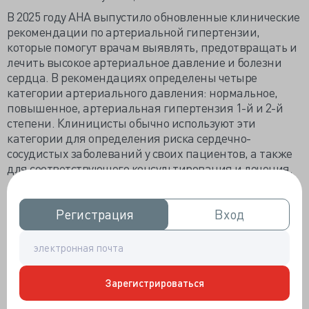
В 2025 году AHA выпустило обновленные клинические
рекомендации по артериальной гипертензии,
которые помогут врачам выявлять, предотвращать и
лечить высокое артериальное давление и болезни
сердца. В рекомендациях определены четыре
категории артериального давления: нормальное,
повышенное, артериальная гипертензия 1-й и 2-й
степени. Клиницисты обычно используют эти
категории для определения риска сердечно-
сосудистых заболеваний у своих пациентов, а также
для соответствующего консультирования и лечения.
Пока все хорошо. Но, несмотря на то, что существуют
измеримые различия между пороговыми значениями
Регистрация
Регистрация
Вход
Вход
риска артериальной гипертензии для женщин и
мужчин, и хотя авторы рекомендаций AHA
рассмотрели эти различия, они остановились на
одних и тех же категориях риска и рекомендациях по
лечению для обоих полов. (Помимо пола, авторы
Зарегистрироваться
обнаружили, что расовые и этнические различия