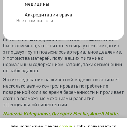
медицины
почечных клубочков и изменение артериального
давления в разном возрасте.
Аккредитация врача
В результате было обнаружено, что число почечных
Все возможности
клубочков было значительно ниже в потомстве
матерей, получавших питание с повышенным или
пониженным содержанием натрия. Помимо этого
было отмечено, что с пятого месяца у всех самцов из
этих двух групп повысилось артериальное давление.
У потомства матерей, получавших питание с
нормальным содержанием натрия, таких изменений
не наблюдалось.
Это исследование на животной модели показывает
насколько важно контролировать потребление
поваренной соли во время беременности и проливает
свет на возможные механизмы развития
эссенциальной гипертензии.
Nadezda Koleganova, Grzegorz Piecha, Annett Mülle.
Am J Physiol Renal Physiol (May 18, 2011)/ Both High
and Low Maternal Salt Intake in Pregnancy Alters
Мы используем файлы
cookie
, чтобы пользоваться