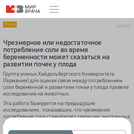
Статьи
9/21/2011
Чрезмерное или недостаточное
потребление соли во время
беременности может сказаться на
развитии почек у плода
Группа ученых Хайдельбергского Университета
(Германия) для оценки связи между потреблением
соли беременной и развитием почки у плода провела
исследование на животных.
Эта работа базируется на предыдущих
исследованиях, показавших, что чрезмерное
потребление соли стимулирует секрецию эндогенных
кардиотонических стероидов, таких как
маринобуфагенин (МБГ). В период беременности это