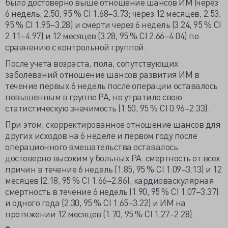
было достоверно выше отношение шансов ИМ (через
6 недель, 2.50, 95 % CI 1.68–3.73; через 12 месяцев, 2.53,
95 % CI 1.95–3.28) и смерти через 6 недель (3.24, 95 % CI
2.11–4.97) и 12 месяцев (3.28, 95 % CI 2.66–4.04) по
сравнению с контрольной группой.
После учета возраста, пола, сопутствующих
заболеваний отношение шансов развития ИМ в
течение первых 6 недель после операции оставалось
повышенным в группе РА, но утратило свою
статистическую значимость (1.50, 95 % CI 0.96–2.33).
При этом, скорректированное отношение шансов для
других исходов на 6 неделе и первом году после
операционного вмешательства оставалось
достоверно высоким у больных РА: смертность от всех
причин в течение 6 недель (1.85, 95 % CI 1.09–3.13) и 12
месяцев (2.18, 95 % CI 1.66–2.86), кардиоваскулярная
смертность в течение 6 недель (1.90, 95 % CI 1.07–3.37)
и одного года (2.30, 95 % CI 1.65–3.22) и ИМ на
протяжении 12 месяцев (1.70, 95 % CI 1.27–2.28).