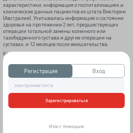
характеристики, информация о госпитализациях и
клинические данные пациентов из штата Виктории
(Австралия). Учитывалась информация о состоянии
здоровья на протяжении 2 лет, предшествующих
операции тотальной замены коленного или
тазобедренного сустава и другие операции на
суставах, и 12 месяцев после вмешательства.
Конечной точкой исследования назначен ИМ,
возникший в течение 6 недель и 12 месяцев после
операции, и госпитализация в течение 12 месяцев
Регистрация
Регистрация
Вход
Вход
наблюдения. Также исследователи оценивали
сердечно-сосудистую смертность по причине: ИМ,
ИБС, застойной сердечной недостаточности,
кардиомиопатии, аритмии, отека легких, инсульта,
остановки сердца и тромбоэмболии.
Зарегистрироваться
У включенных в анализ индивидуумов оценили
статус курения, наличие дислипидемии,
артериальной гипертензии, социоэкономический
Или с помощью
статус.