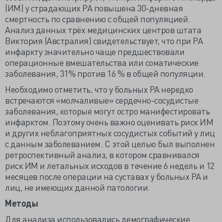
(ИМ) у страдающих РА повышена 30-дневная
смертность по сравнению с общей популяцией.
Анализ данных трёх медицинских центров штата
Виктория (Австралия) свидетельствует, что при РА
инфаркту значительно чаще предшествовали
операционные вмешательства или соматические
заболевания, 31% против 16 % в общей популяции.
Необходимо отметить, что у больных РА нередко
встречаются «молчаливые» сердечно-сосудистые
заболевания, которые могут остро манифестировать
инфарктом. Поэтому очень важно оценивать риск ИМ
и других неблагоприятных сосудистых событий у лиц
с данным заболеванием. С этой целью был выполнен
ретроспективный анализ, в котором сравнивался
риск ИМ и летальных исходов в течение 6 недель и 12
месяцев после операции на суставах у больных РА и
лиц, не имеющих данной патологии.
Методы
Для анализа использовались демографические