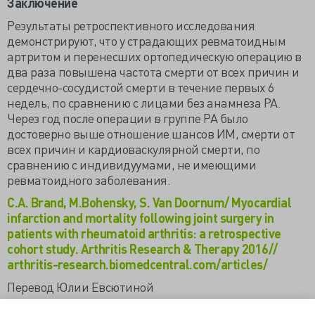
Заключение
Результаты ретроспективного исследования
демонстрируют, что у страдающих ревматоидным
артритом и перенесших ортопедическую операцию в
два раза повышена частота смерти от всех причин и
сердечно-сосудистой смерти в течение первых 6
недель, по сравнению с лицами без анамнеза РА.
Через год после операции в группе РА было
достоверно выше отношение шансов ИМ, смерти от
всех причин и кардиоваскулярной смерти, по
сравнению с индивидуумами, не имеющими
ревматоидного заболевания.
C.A. Brand, M.Bohensky, S. Van Doornum/ Myocardial
infarction and mortality following joint surgery in
patients with rheumatoid arthritis: a retrospective
cohort study. Arthritis Research & Therapy 2016//
arthritis-research.biomedcentral.com/articles/
Перевод Юлии Евсютиной