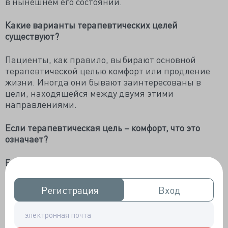
в нынешнем его состоянии.
Какие варианты терапевтических целей
существуют?
Пациенты, как правило, выбирают основной
терапевтической целью комфорт или продление
жизни. Иногда они бывают заинтересованы в
цели, находящейся между двумя этими
направлениями.
Если терапевтическая цель – комфорт, что это
означает?
Если главной терапевтической целью выбран
комфорт, основное внимание уделяется
поддержанию максимально возможного удобства
Регистрация
Регистрация
Вход
Вход
пациента. Даже если это означает, что ему не
будут проводить медицинские процедуры,
способные помочь продлить его жизнь. Люди,