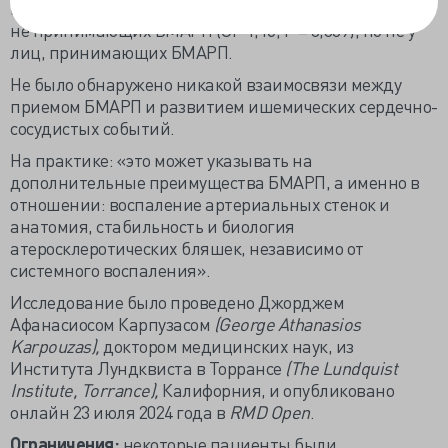
нежелательных сердечно-сосудистых явлений у лиц,
не принимающих БМАРП (ОР 1,16; Р = 0,009), но не у
лиц, принимающих БМАРП.
Не было обнаружено никакой взаимосвязи между
приемом БМАРП и развитием ишемических сердечно-
сосудистых событий.
На практике: «это может указывать на
дополнительные преимущества БМАРП, а именно в
отношении: воспаление артериальных стенок и
анатомия, стабильность и биология
атеросклеротических бляшек, независимо от
системного воспаления».
Исследование было проведено Джорджем
Афанасиосом Карпузасом
(George Athanasios
Karpouzas),
доктором медицинских наук, из
Института Лундквиста в Торрансе
(The Lundquist
Institute, Torrance),
Калифорния, и опубликовано
онлайн 23 июля 2024 года в
RMD Open
.
Ограничения:
некоторые пациенты были