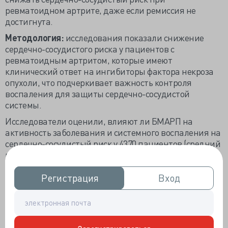
ревматоидном артрите, даже если ремиссия не
достигнута.
Методология:
исследования показали снижение
сердечно-сосудистого риска у пациентов с
ревматоидным артритом, которые имеют
клинический ответ на ингибиторы фактора некроза
опухоли, что подчеркивает важность контроля
воспаления для защиты сердечно-сосудистой
системы.
Исследователи оценили, влияют ли БМАРП на
активность заболевания и системного воспаления на
сердечно-сосудистый риск у 4370 пациентов (средний
возраст 55 лет) с ревматоидным артритом без
сердечно-сосудистых заболеваний в 10 странах.
Регистрация
Регистрация
Вход
Вход
Тяжесть течения ревматоидного артрита оценивали
с помощью С-реактивного белка (СРБ) и 28-балльной
оценки активности заболевания суставов (DAS28-
CRP).