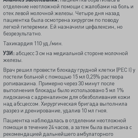
отделение неотложной помощи с жалобами на боль и
отек левой молочной железы. Четыре дня назад
пациентка была осмотрена хирургом по поводу
легкой гиперемии. Ей назначили цефалексин, но
безрезультатно.
Тахикардия 110 уд./мин.
УЗИ:
абсцесс 3 см на медиальной стороне молочной
железы.
Врач решил провести блокаду грудной клетки (РЕС I) у
постели больной с помощью 15 мл 0,25% раствора
ропивакаина. Примерно через 30 минут после
выполнения блокады было использовано 5 мл 1%
лидокаина с адреналином для обезболивания кожи
над абсцессом. Хирургическая бригада выполнила
разрез и дренирование, удалив 10 мл гноя.
Пациентка наблюдалась в отделении неотложной
помощи в течение 24 часов, а затем была выписана с
рекомендацией дальнейшего амбулаторного