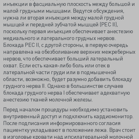
инъекции в фасциальную плоскость между большой и
малой грудными мышцами. Ведутся обсуждения,
нужна ли вторая инъекция между малой грудной
мышцей и передней зубчатой мышцей (PЕС II),
поскольку первая инъекция обеспечивает анестезию
медиального и латерального грудных нервов.
Блокада PЕС II, с другой стороны, в первую очередь
направлена на обезболивание верхних межреберных
нервов, что обеспечивает больший латеральный
охват. Если есть какая-либо боль или отек в
латеральной части груди или в подмышечной
области, возможно, будет разумно добавить блокаду
грудного нерва II. Однако в большинстве случаев
блокада грудного нерва I обеспечивает адекватную
анестезию тканей молочной железы.
Перед началом процедуры необходимо установить
внутривенный доступ и подключить кардиомонитор.
После подписания информированного согласия
пациентку укладывают в положение лежа. Врач стоит
в изголовье кровати над ипсилатеральной молочной