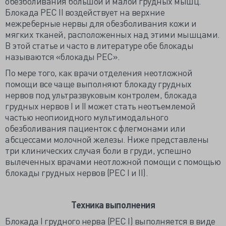
обезболивания большой и малой грудных мышц.
Блокада PEC II воздействует на верхние
межреберные нервы для обезболивания кожи и
мягких тканей, расположенных над этими мышцами.
В этой статье и часто в литературе обе блокады
называются «блокады РЕС».
По мере того, как врачи отделения неотложной
помощи все чаще выполняют блокаду грудных
нервов под ультразвуковым контролем, блокада
грудных нервов I и II может стать неотъемлемой
частью неопиоидного мультимодального
обезболивания пациенток с флегмонами или
абсцессами молочной железы. Ниже представлены
три клинических случая боли в груди, успешно
вылеченных врачами неотложной помощи с помощью
блокады грудных нервов (РЕС I и II).
Техника выполнения
Блокада I грудного нерва (РЕС I) выполняется в виде