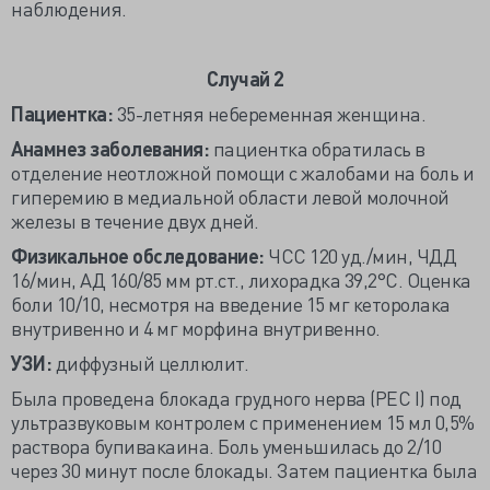
наблюдения.
Случай 2
Пациентка:
35-летняя небеременная женщина.
Анамнез заболевания:
пациентка обратилась в
отделение неотложной помощи с жалобами на боль и
гиперемию в медиальной области левой молочной
железы в течение двух дней.
Физикальное обследование:
ЧСС 120 уд./мин, ЧДД
16/мин, АД 160/85 мм рт.ст., лихорадка 39,2°С. Оценка
боли 10/10, несмотря на введение 15 мг кеторолака
внутривенно и 4 мг морфина внутривенно.
УЗИ:
диффузный целлюлит.
Была проведена блокада грудного нерва (РЕС I) под
ультразвуковым контролем с применением 15 мл 0,5%
раствора бупивакаина. Боль уменьшилась до 2/10
через 30 минут после блокады. Затем пациентка была