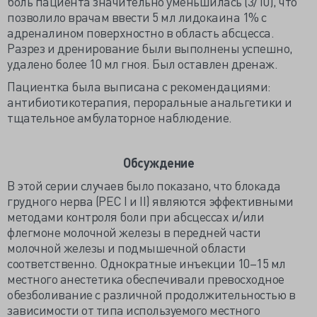
боль пациента значительно уменьшилась (3/10), что
позволило врачам ввести 5 мл лидокаина 1% с
адреналином поверхностно в область абсцесса.
Разрез и дренирование были выполнены успешно,
удалено более 10 мл гноя. Был оставлен дренаж.
Пациентка была выписана с рекомендациями:
антибиотикотерапия, пероральные анальгетики и
тщательное амбулаторное наблюдение.
Обсуждение
В этой серии случаев было показано, что блокада
грудного нерва (РЕС I и II) являются эффективными
методами контроля боли при абсцессах и/или
флегмоне молочной железы в передней части
молочной железы и подмышечной области
соответственно. Однократные инъекции 10–15 мл
местного анестетика обеспечивали превосходное
обезболивание с различной продолжительностью в
зависимости от типа используемого местного