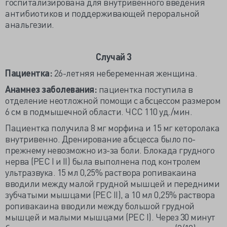
госпитализирована для внутривенного введения
антибиотиков и поддерживающей пероральной
анальгезии.
Случай 3
Пациентка:
26-летняя небеременная женщина.
Анамнез заболевания:
пациентка поступила в
отделение неотложной помощи с абсцессом размером
6 см в подмышечной области. ЧСС 110 уд./мин.
Пациентка получила 8 мг морфина и 15 мг кеторолака
внутривенно. Дренирование абсцесса было по-
прежнему невозможно из-за боли. Блокада грудного
нерва (РЕС I и II) была выполнена под контролем
ультразвука. 15 мл 0,25% раствора ропивакаина
вводили между малой грудной мышцей и передними
зубчатыми мышцами (РЕС II), а 10 мл 0,25% раствора
ропивакаина вводили между большой грудной
мышцей и малыми мышцами (PEC I). Через 30 минут