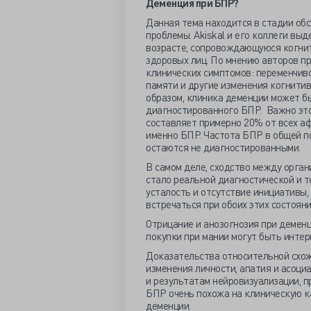
Деменция при БПР?
Данная тема находится в стадии об
проблемы. Akiskal и его коллеги вы
возрасте, сопровождающуюся когнит
здоровых лиц. По мнению авторов п
клинических симптомов: переменчиво
памяти и другие изменения когнити
образом, клиника деменции может б
диагностированного БПР. Важно это
составляет примерно 20% от всех а
именно БПР. Частота БПР в общей по
остаются не диагностированными.
В самом деле, сходство между орга
стало реальной диагностической и т
усталость и отсутствие инициативы,
встречаться при обоих этих состоян
Отрицание и анозогнозия при деменц
покупки при мании могут быть инте
Доказательства относительной схож
изменения личности, апатия и асоц
и результатам нейровизуализации, п
БПР очень похожа на клиническую к
деменции.