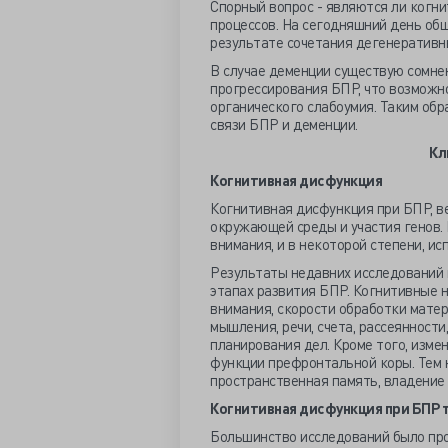
Спорный вопрос - являются ли когн
процессов. На сегодняшний день об
результате сочетания дегенеративн
В случае деменции существую сомне
прогрессирования БПР, что возможн
органического слабоумия. Таким обр
связи БПР и деменции.
Кл
Когнитивная дисфункция
Когнитивная дисфункция при БПР, в
окружающей среды и участия генов.
внимания, и в некоторой степени, и
Результаты недавних исследований 
этапах развития БПР. Когнитивные 
внимания, скорости обработки матер
мышления, речи, счета, рассеянност
планирования дел. Кроме того, изме
функции префронтальной коры. Тем 
пространственная память, владение 
Когнитивная дисфункция при БПР ти
Большинство исследований было про