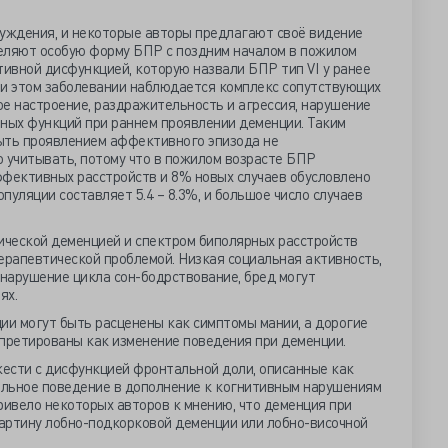
суждения, и некоторые авторы предлагают своё видение
деляют особую форму БПР с поздним началом в пожилом
ивной дисфункцией, которую назвали БПР тип VI у ранее
ри этом заболевании наблюдается комплекс сопутствующих
е настроение, раздражительность и агрессия, нарушение
вных функций при раннем проявлении деменции. Таким
ыть проявлением аффективного эпизода не
 учитывать, потому что в пожилом возрасте БПР
ффективных расстройств и 8% новых случаев обусловлено
пуляции составляет 5.4 – 8.3%, и большое число случаев
нической деменцией и спектром биполярных расстройств
ерапевтической проблемой. Низкая социальная активность,
 нарушение цикла сон-бодрствование, бред могут
иях.
ии могут быть расценены как симптомы мании, а дорогие
рпретированы как изменение поведения при деменции.
ести с дисфункцией фронтальной доли, описанные как
иальное поведение в дополнение к когнитивным нарушениям
ривело некоторых авторов к мнению, что деменция при
артину лобно-подкорковой деменции или лобно-височной