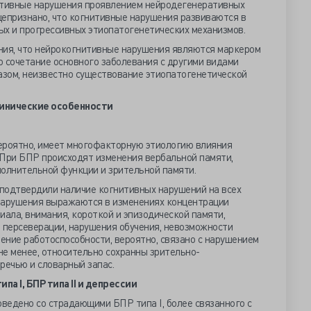
итивные нарушения проявлением нейродегенеративных
щепризнано, что когнитивные нарушения развиваются в
ых и прогрессивных этиопатогенетических механизмов.
ния, что нейрокогнитивные нарушения являются маркером
о сочетание основного заболевания с другими видами
азом, неизвестно существование этиопатогенетической
инические особенности
ероятно, имеет многофакторную этиологию влияния
 При БПР происходят изменения вербальной памяти,
сполнительной функции и зрительной памяти.
подтвердили наличие когнитивных нарушений на всех
нарушения выражаются в изменениях концентрации
иала, внимания, короткой и эпизодической памяти,
и, персеверации, нарушения обучения, невозможности
нение работоспособности, вероятно, связано с нарушением
не менее, относительно сохранны зрительно-
речью и словарный запас.
па I, БПР типа II и депрессии
ведено со страдающими БПР типа I, более связанного с