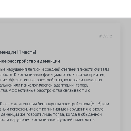
8/1/2012
менции (1 часть)
ное расстройство и деменции
ые нарушения легкой и средней степени тяжести считали
ройств. К когнитивным функциям относятся восприятие,
ление. Аффективные расстройства, которые изначально
альной или психологической адаптации, теперь
тва. Аффективные расстройства связывают и с
0 лет с длительным биполярным расстройством (БПР) или,
вным психозом, имеют когнитивные нарушения, а около
 деменции же говорят лишь тогда, когда в обыденной
ости нарушения когнитивных функций приводят к