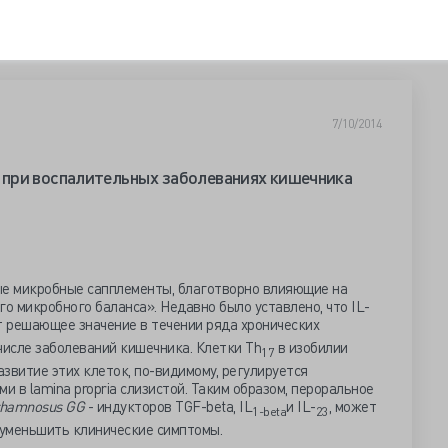
7/10/2014
при воспалительных заболеваниях кишечника
е микробные сапплементы, благотворно влияющие на
го микробного баланса». Недавно было уставлено, что IL-
 решающее значение в течении ряда хронических
числе заболеваний кишечника. Клетки Th
в изобилии
17
азвитие этих клеток, по-видимому, регулируется
 в lamina propria слизистой. Таким образом, пероральное
rhamnosus
GG
- индукторов TGF-beta, IL
и IL-
, может
1-
beta
23
уменьшить клинические симптомы.