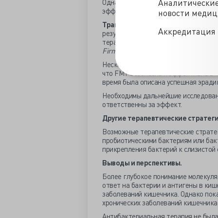
Аналитически
Однако длительное применение ант
эффектами.
новости меди
Трансплантация фекальной микро
Аккредитация 
результатами отмечено при псевдом
терапии. FMT изменило состав микр
Firmicutes
.
Несколько рандомизированных плац
что FMT безопасна и эффективна в 
время была описана успешная эради
Необходимы дальнейшие исследовани
ответственны за эффект.
Другие
терапевтические стратеги
Возможные терапевтические страте
пробиотическими бактериям или бак
прикрепления бактерий к слизистой 
Выводы и
перспективы.
Более глубокое понимание молекул
ответ на бактерии и антигены в киш
заболеваний кишечника. Однако пока
хронических заболеваний кишечника 
Антибактериальная терапия не была