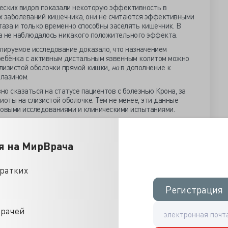
ческих видов показали некоторую эффективность в
х заболеваний кишечника, они не считаются эффективными
аза и только временно способны заселять кишечник. В
а не наблюдалось никакого положительного эффекта.
ируемое исследование доказало, что назначением
 ребёнка с активным дистальным язвенным колитом можно
лизистой оболочки прямой кишки
, но
в дополнение к
лазином.
о сказаться на статусе пациентов с болезнью Крона, за
иоты на слизистой оболочке. Тем не менее, эти данные
овыми исследованиями и клиническими испытаниями.
ивны в подгруппе страдающих воспалительными
уют амоксициллин, тетрациклин, метронидазол, неомицин
ода подтвердил роль антибиотиков в индукции ремиссии
я на МирВрача
 и перианальных свищах.
ьность эффекта при применении антибиотиков у детей,
кратких
 хронических воспалительных заболеваний кишечника, и
ия по определению оптимального режима лечения.
Регистрация
Регистрация
нализе показали, что 8-недельный курс азитромицина и
ным в индукции клинической ремиссии у детей и молодых
врачей
сти болезни Крона.