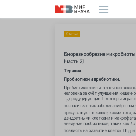
Статьи
Биоразнообразие микробиоты 
(часть 2)
Терапия.
Пробиотики и
пребиотики.
Пробиотики описываются как «живы
человека за счёт улучшения кишечно
продуцирующие Т-хелперы играют
17
-
воспалительных заболеваний, в том 
присутствуют в кишке, кроме того, р
дендритными клетками и макрофагами
введение пробиотиков, таких как
L
.
повлиять на развитие клеток Th
и 
17