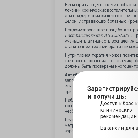
Несмотря на то, что смеси пробиоти
лечении хронических воспалительны
для поддержания кишечного гомеост
целом, у страдающих болезнью Крон
Рандомизированное плацебо-контрол
Lactobacillus
reuteri
ATCC
55730
у 31
уменьшить активность воспаления с
стандартной терапии оральным меса
Нутритивная терапия может позитивн
счёт восстановления состава микроб
должны быть проверены многоцентр
Антибиотики.
Антибиотики эффект
заболеваниями кишки. Чаще использ
или рифаксимин. Мета-анализ 2011г
Зарегистрируйс
при болезни Крона, язвенном колите
и получишь:
Наблюдается значительная вариабел
Доступ к базе 
госпитализированных с обострением
клинических
необходимы дальнейшие исследован
рекомендаций
Levine и Turner в ретроспективном а
метронидазола может быть эффектив
Вакансии для 
взрослых при лёгкой и средней тяже