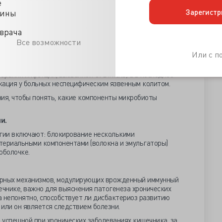
е
ибиотиков может сопровождаться системными побочными
Зарегистр
цины
биоты.
Первое использование FMT с хорошими
врача
ембранозном колите, рефрактерном к антибактериальной
Все возможности
обиоты, увеличив присутствие штаммов
Bacteroidetes
и
Или с 
ебо-контролируемых клинических испытаний подтвердили,
терапии инфекции, вызванной
C
.
Difficile
,
а в последнее
кация у больных неспецифическим язвенным колитом.
я, чтобы понять, какие компоненты микробиоты
и.
гии включают: блокирование несколькими
териальными компонентами (волокна и эмульгаторы)
оболочке.
ярных механизмов, модулирующих врожденный иммунный
ечнике, важно для выяснения патогенеза хронических
 непонятно, способствует ли дисбактериоз развитию
или он является следствием болезни.
 успешной при хронических заболеваниях кишечника, за