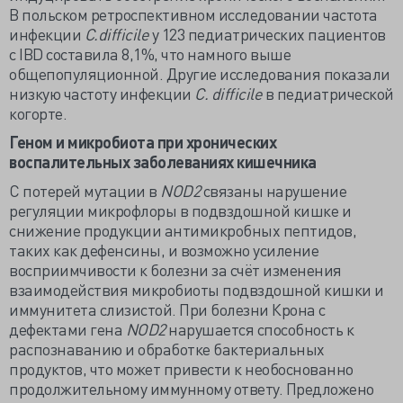
В польском ретроспективном исследовании частота
инфекции
C
.
difficile
у 123 педиатрических пациентов
с IBD составила 8,1%, что намного выше
общепопуляционной. Другие исследования показали
низкую частоту инфекции
C
.
difficile
в педиатрической
когорте.
Геном и микробиота при
хронических
воспалительных заболеваниях кишечника
С потерей мутации в
NOD
2
связаны нарушение
регуляции микрофлоры в подвздошной кишке и
снижение продукции антимикробных пептидов,
таких как дефенсины, и возможно усиление
восприимчивости к болезни за счёт изменения
взаимодействия микробиоты подвздошной кишки и
иммунитета слизистой. При болезни Крона с
дефектами гена
NOD2
нарушается способность к
распознаванию и обработке бактериальных
продуктов, что может привести к необоснованно
продолжительному иммунному ответу. Предложено