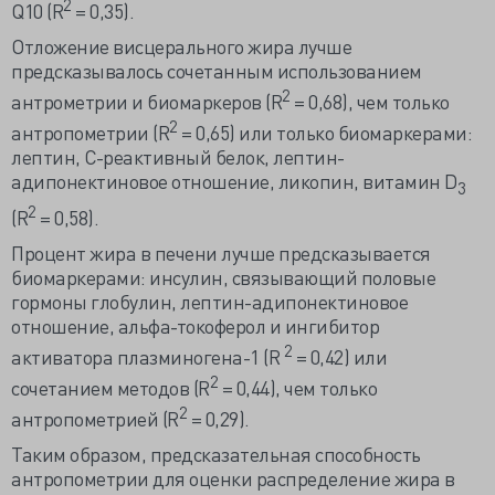
2
Q10 (R
= 0,35).
Отложение висцерального жира лучше
предсказывалось сочетанным использованием
2
антрометрии и биомаркеров (R
= 0,68), чем только
2
антропометрии (R
= 0,65) или только биомаркерами:
лептин, С-реактивный белок, лептин-
адипонектиновое отношение, ликопин, витамин D
3
2
(R
= 0,58).
Процент жира в печени лучше предсказывается
биомаркерами: инсулин, связывающий половые
гормоны глобулин, лептин-адипонектиновое
отношение, альфа-токоферол и ингибитор
2
активатора плазминогена-1 (R
= 0,42) или
2
сочетанием методов (R
= 0,44), чем только
2
антропометрией (R
= 0,29).
Таким образом, предсказательная способность
антропометрии для оценки распределение жира в