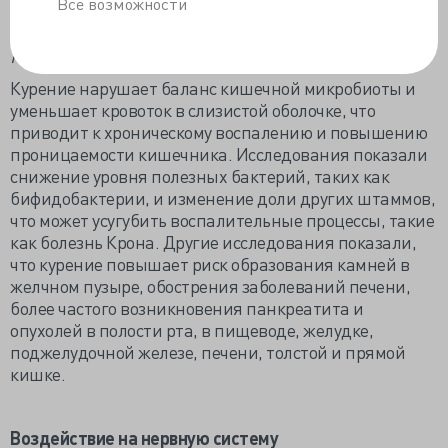
Все возможности
пептических язв в желудке и кишечнике, препятствуя
заживлению и повышая вероятность заражения
Helicobacter pylori.
Курение нарушает баланс кишечной микробиоты и
уменьшает кровоток в слизистой оболочке, что
приводит к хроническому воспалению и повышению
проницаемости кишечника. Исследования показали
снижение уровня полезных бактерий, таких как
бифидобактерии, и изменение доли других штаммов,
что может усугубить воспалительные процессы, такие
как болезнь Крона. Другие исследования показали,
что курение повышает риск образования камней в
желчном пузыре, обострения заболеваний печени,
более частого возникновения панкреатита и
опухолей в полости рта, в пищеводе, желудке,
поджелудочной железе, печени, толстой и прямой
кишке.
Воздействие на нервную систему