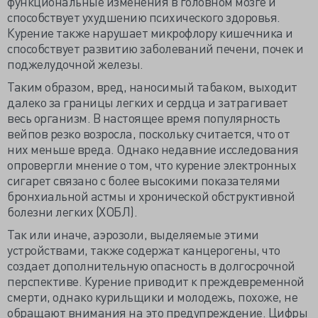
функциональные изменения в головном мозге и
способствует ухудшению психического здоровья.
Курение также нарушает микрофлору кишечника и
способствует развитию заболеваний печени, почек и
поджелудочной железы.
Таким образом, вред, наносимый табаком, выходит
далеко за границы легких и сердца и затрагивает
весь организм. В настоящее время популярность
вейпов резко возросла, поскольку считается, что от
них меньше вреда. Однако недавние исследования
опровергли мнение о том, что курение электронных
сигарет связано с более высокими показателями
бронхиальной астмы и хронической обструктивной
болезни легких (ХОБЛ).
Так или иначе, аэрозоли, выделяемые этими
устройствами, также содержат канцерогены, что
создает дополнительную опасность в долгосрочной
перспективе. Курение приводит к преждевременной
смерти, однако курильщики и молодежь, похоже, не
обращают внимания на это предупреждение. Цифры