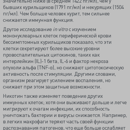
значительно ниже (в среднем 1422 пг/мл), чем у
бывших курильщиков (1791 пг/мл) и некурящих (1504
пг/мл). Чем больше человек курит, тем сильнее
снижается иммунная функция.
Другое исследование
in vitro
с изучением
мононуклеарных клеток периферической крови
бессимптомных курильщиков показало, что эти
клетки секретируют более высокие уровни
провоспалительных цитокинов, таких как
интерлейкин (IL)-1 бета, IL-6 и фактор некроза
опухоли альфа (TNF-α), но снижают цитотоксическую
активность после стимуляции. Другими словами,
организм реагирует усилением воспаления, но
снижает при этом защитные возможности.
Никотин также изменяет поведение других
иммунных клеток; хотя они выживают дольше и легче
мигрируют к очагам инфекции, их способность
уничтожать бактерии и вирусы снижается. Например,
в легких макрофаги теряют часть своей функции
распознавания патогенов, что еще больше ослабляет