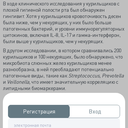
В ходе клинического исследования у курильщиков с
плохой гигиеной полости рта был обнаружен
гингивит. Хотя у курильщиков кровоточивость десен
была ниже, чем у некурящих, у них было больше
патогенных бактерий, и уровни иммунорегуляторных
цитокинов, включая IL-8, IL-17 и гамма-интерферон,
были выше у курильщиков, чем у некурящих.
В другом исследовании, в котором сравнивались 200
курильщиков и 100 некурящих, было обнаружено, что
микробиота слюнных желез курильщиков менее
разнообразна, в ней преобладают потенциально
патогенные виды, такие как
Streptococcus, Prevotella
и
Veillonella,
что имеет значительную корреляцию с
липидными биомаркерами.
Воздействие на пищеварительную систему
Регистрация
Регистрация
Вход
Вход
Хроническое воздействие табака приводит к целому
ряду изменений в состоянии полости рта, включая
нарушение микроциркуляции в деснах,