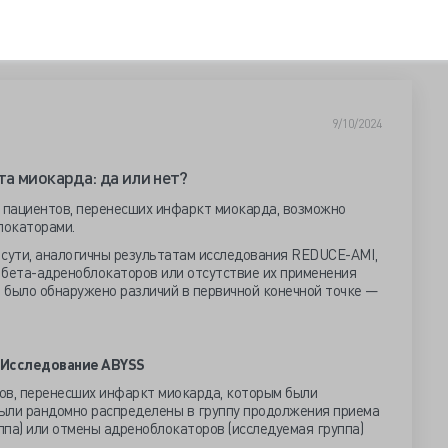
9/10/2024
а миокарда: да или нет?
у пациентов, перенесших инфаркт миокарда, возможно
локаторами.
 сути, аналогичны результатам исследования REDUCE-AMI,
 бета-адреноблокаторов или отсутствие их применения
е было обнаружено различий в первичной конечной точке —
Исследование ABYSS
ов, перенесших инфаркт миокарда, которым были
ыли рандомно распределены в группу продолжения приема
па) или отмены адреноблокаторов (исследуемая группа)