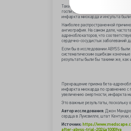
Таким образом, в группе отмены ад
госпитализации по поводу сердечно-
инфаркта миокарда и инсульта были 
Наиболее распространенной причино
ангиография. На самом деле, частот
адреноблокаторов, что соответству
сердечно-сосудистых заболеваний дл
Если бы в исследовании ABYSS были
систематическим ошибкам конечные т
результаты были бы такими же, как
Прекращение приема бета-адренобло
инфаркта миокарда по сравнению с 
увеличению смертности, инфаркта ми
Это важные результаты, поскольку 
Автор исследования:
Джон Мандрол
сердца в Луисвилле, штат Кентукки,
Источник:
https://www.medscape.c
after-abyss-trial-2024a1000fva