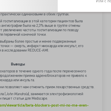
Или с 
реноблокаторов наблюдался более высокий уровень
сосудистых заболеваний. Показатели смертности,
практически одинаковыми в обеих группах.
й госпитализации в этой категории пациентов была
а ангиографии была на 2,3% выше в группе отмены
ет увеличению частоты госпитализации по поводу
я первичной конечной точки.
 выбраны более простые и менее подверженные
очки — смерть, инфаркт миокарда или инсульт, его
 и в исследовании REDUCE-AMI.
Выводы
каторов в течение одного года после перенесенного
продолжением приема адреноблокаторов не привело к
окарда или инсульта.
они позволяют нам отменить прием лекарственных средств.
а (
John Mandrola
), занимается электрофизиологией
 и пишет статьи для Medscape.
om/viewarticle/beta-blockers-post-mi-no-me-even-